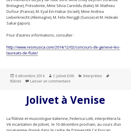
Bretagne), Présidente, Mme Silvia Careddu (Italie), M. Mathieu
Dufour (France), M. Eyal Ein-Habar (Israël), Mme Andrea
Lieberknecht (Allemagne), M. Felix Renggli (Suisse) et M. Hideaki
Sakai (Japon).
Pour d’autres informations, consulter :
http://www.resmusica.com/2014/12/02/concours-de-geneve-les-
laureats-de-flute/
Publié
6 décembre 2014
Auteur
C Jolivet Erlih
Catégories
Interprètes
Mots-
flûtiste
le
Laisser un commentaire
sur Lauréats flûtistes au Concours
clés
Jolivet à Venise
La flûtiste et musicologue italienne, Federica Lotti, interprétera la
Vè incantation de Jolivet, le 10 décembre prochain, au cours d’un
programme donné dans le cadre de l’Université Ca’ Foscari.