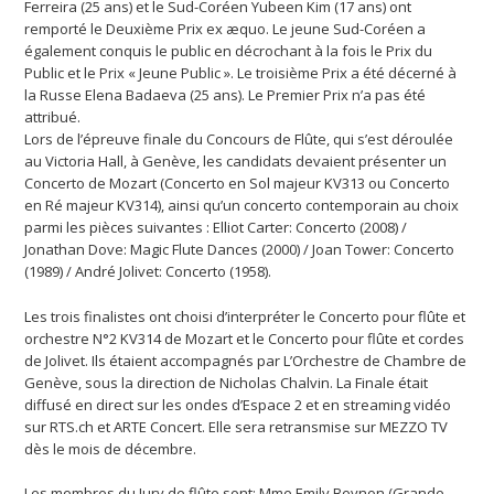
Ferreira (25 ans) et le Sud-Coréen Yubeen Kim (17 ans) ont
remporté le Deuxième Prix ex æquo. Le jeune Sud-Coréen a
également conquis le public en décrochant à la fois le Prix du
Public et le Prix « Jeune Public ». Le troisième Prix a été décerné à
la Russe Elena Badaeva (25 ans). Le Premier Prix n’a pas été
attribué.
Lors de l’épreuve finale du Concours de Flûte, qui s’est déroulée
au Victoria Hall, à Genève, les candidats devaient présenter un
Concerto de Mozart (Concerto en Sol majeur KV313 ou Concerto
en Ré majeur KV314), ainsi qu’un concerto contemporain au choix
parmi les pièces suivantes : Elliot Carter: Concerto (2008) /
Jonathan Dove: Magic Flute Dances (2000) / Joan Tower: Concerto
(1989) / André Jolivet: Concerto (1958).
Les trois finalistes ont choisi d’interpréter le Concerto pour flûte et
orchestre N°2 KV314 de Mozart et le Concerto pour flûte et cordes
de Jolivet. Ils étaient accompagnés par L’Orchestre de Chambre de
Genève, sous la direction de Nicholas Chalvin. La Finale était
diffusé en direct sur les ondes d’Espace 2 et en streaming vidéo
sur RTS.ch et ARTE Concert. Elle sera retransmise sur MEZZO TV
dès le mois de décembre.
Les membres du Jury de flûte sont: Mme Emily Beynon (Grande