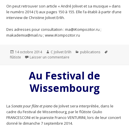
On peut retrouver son article « André Jolivet et sa musique » dans
le numéro 2014 (1) aux pages 150 à 155. Elle l’a établi à partir d’une
interview de Christine Jolivet Erlih.
Des adresses pour consultation : ma@iKompozitor.ru ;
makademia@mail.ru ; www.iKompozitor.ru
Publié
14 octobre 2014
Auteur
C Jolivet Erlih
Catégories
publications
Mots-
flûtiste
le
Laisser un commentaire
sur Une nouvelle publication de El
clés
Au Festival de
Wissembourg
La
Sonate pour flûte et piano
de Jolivet sera interprétée, dans le
cadre du Festival de Wissembourg, par le flûtiste Giulio
FRANCESCONI et le pianiste Franco VENTURINI, lors de leur concert
donné le dimanche 7 septembre 2014.