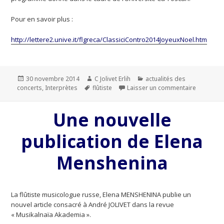
Pour en savoir plus :
http://lettere2.unive.it/flgreca/ClassiciContro2014JoyeuxNoel.htm
Publié
30 novembre 2014
Auteur
C Jolivet Erlih
Catégories
actualités des
concerts
le
,
Interprètes
Mots-
flûtiste
Laisser un commentaire
sur Jolive
clés
Une nouvelle
publication de Elena
Menshenina
La flûtiste musicologue russe, Elena MENSHENINA publie un
nouvel article consacré à André JOLIVET dans la revue
« Musikalnaïa Akademia ».