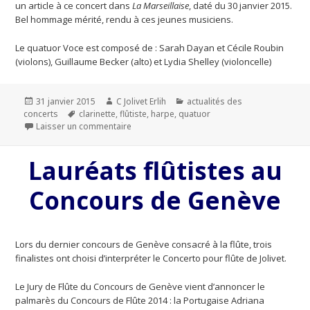
un article à ce concert dans
La Marseillaise
, daté du 30 janvier 2015.
Bel hommage mérité, rendu à ces jeunes musiciens.
Le quatuor Voce est composé de : Sarah Dayan et Cécile Roubin
(violons), Guillaume Becker (alto) et Lydia Shelley (violoncelle)
Publié
31 janvier 2015
Auteur
C Jolivet Erlih
Catégories
actualités des
concerts
le
Mots-
clarinette
,
flûtiste
,
harpe
,
quatuor
Laisser un commentaire
clés
sur Jolivet à la Société de musique de chamb
Lauréats flûtistes au
Concours de Genève
Lors du dernier concours de Genève consacré à la flûte, trois
finalistes ont choisi d’interpréter le Concerto pour flûte de Jolivet.
Le Jury de Flûte du Concours de Genève vient d’annoncer le
palmarès du Concours de Flûte 2014 : la Portugaise Adriana