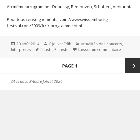
Au même prrogramme : Debussy, Beethoven, Schubert, Venturini.
Pour tous renseignements, voir ://www.wissembourg-
festival.com/2009/fr/fr-programme.html
Publié
20 août 2014
Auteur
C Jolivet Erlih
Catégories
actualités des concerts
,
Interprètes
le
Mots-
flûtiste
,
Pianiste
Laisser un commentaire
sur Au Fe
clés
Navigation
PAGE
1
des
articles
Page
©Les amis d'André Jolivet 2026
suivan