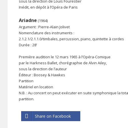
sous la direction de Louis Fourestier
Inédit, en dépôt à l’Opéra de Paris
Ariadne
(1964)
Argument : Pierre-Alain Jolivet
Nomenclature des instruments :
2.1.2.1/2.1.1.0/timbales, percussion, piano, quintette à cordes
Durée : 28’
Première audition le 12 mars 1965 à l’Opéra-Comique
par le Harkness Ballet, chorégraphie de Alvin Ailey,
sous la direction de l’auteur
Éditeur : Boosey & Hawkes
Partition
Matériel en location
N.B. : Au concert on peut exécuter en suite symphonique la tot
partition.
Share on Facebook