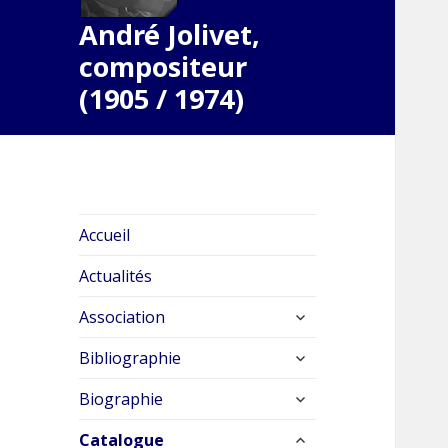
André Jolivet,
compositeur
(1905 / 1974)
Accueil
Actualités
ouvrir
Association
le
ouvrir
sous-
Bibliographie
le
menu
ouvrir
sous-
Biographie
le
menu
ouvrir
sous-
Catalogue