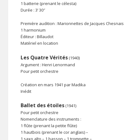
1 batterie (prenant le célesta)
Durée : 3’ 30″
Première audition : Marionnettes de Jacques Chesnais
1 harmonium
Éditeur : Billaudot
Matériel en location
Les Quatre Vérités
(1940)
Argument : Henri Lenormand
Pour petit orchestre
Création en mars 1941 par Madika
Inédit
Ballet des étoiles
(1941)
Pour petit orchestre
Nomenclature des instruments :
1 flûte (prenant la petite flûte)
1 hautbois (prenant le cor anglais) –
1 saxo alto – 1 basson – 1 trompette –