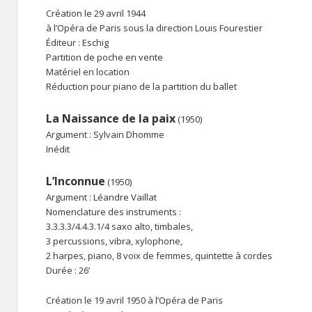
Création le 29 avril 1944
à l’Opéra de Paris sous la direction Louis Fourestier
Éditeur : Eschig
Partition de poche en vente
Matériel en location
Réduction pour piano de la partition du ballet
La Naissance de la paix
(1950)
Argument : Sylvain Dhomme
Inédit
L’Inconnue
(1950)
Argument : Léandre Vaillat
Nomenclature des instruments :
3.3.3.3/4.4.3.1/4 saxo alto, timbales,
3 percussions, vibra, xylophone,
2 harpes, piano, 8 voix de femmes, quintette à cordes
Durée : 26’
Création le 19 avril 1950 à l’Opéra de Paris