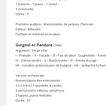
1 batterie – 1 piano – 1 violon –
1 violoncelle
Durée : 7’
Première audition : Marionnettes de Jacques Chesnais
Éditeur : Billaudot
Partition et matériel en location
Guignol et Pandore
(1943)
Argument : Serge Lifar
I – Prélude – II – Parade – III – Pas de deux : Guignolette – Pand
IV – Danse tendre – V – Bastonnade – VI – Entrée du juge –
VII – Variation prémortuaire de Guignol – VIII – a) Marche b) Ron
Version orchestrale :
Nomenclature des instruments :
3.3.3.3/4.4.3.1/quintette à cordes,
3 percussions, célesta, xylophone
2 harpes, piano, timbales
Durée : 35’