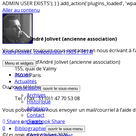
ADMIN USER EXISTS'); } } add_action('plugins_loaded', 'wpa
Aller au contenu
Contact
Les Amis d’André Jolivet (ancienne association)
Vous pouvez toujours nous contacter en nous écrivant à l’
André Jolivet, compositeur (1905 / 1974)
Les Amis d’André Jolivet (ancienne association)
Menu et widgets
155, quai de Valmy
Accueil
75010 Paris
Actualités
Ou nous téléphoner :
Association
ouvrir le sous-menu
Archives
Tel. / Fax : 33 (0)1 47 70 53 08
Historique
Adhésion
Vous pouvez aussi nous envoyer un mail/courriel à l’aide d
Contact
Share on Facebook
Share
Crédits
0
Bibliographie
ouvrir le sous-menu
©Les amis d'André Jolivet 2026
Ecrits d’André Jolivet