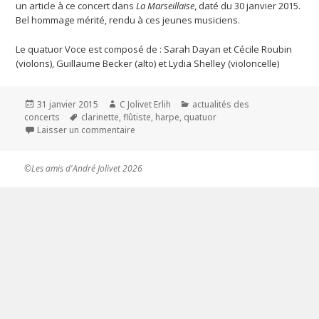
un article à ce concert dans
La Marseillaise
, daté du 30 janvier 2015.
Bel hommage mérité, rendu à ces jeunes musiciens.
Le quatuor Voce est composé de : Sarah Dayan et Cécile Roubin
(violons), Guillaume Becker (alto) et Lydia Shelley (violoncelle)
Publié
31 janvier 2015
Auteur
C Jolivet Erlih
Catégories
actualités des
concerts
le
Mots-
clarinette
,
flûtiste
,
harpe
,
quatuor
Laisser un commentaire
clés
sur Jolivet à la Société de musique de chamb
©Les amis d'André Jolivet 2026