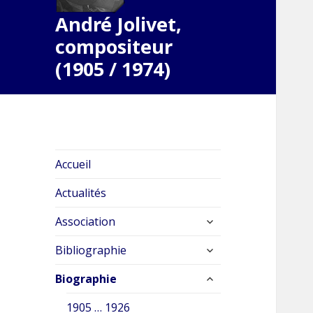
André Jolivet,
compositeur
(1905 / 1974)
Accueil
Actualités
ouvrir
Association
le
ouvrir
sous-
Bibliographie
le
menu
ouvrir
sous-
Biographie
le
menu
sous-
1905 … 1926