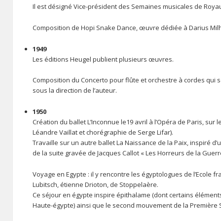
Il est désigné Vice-président des Semaines musicales de Roya
Composition de Hopi Snake Dance, œuvre dédiée à Darius Milha
1949
Les éditions Heugel publient plusieurs œuvres.
Composition du Concerto pour flûte et orchestre à cordes qui s
sous la direction de l’auteur.
1950
Création du ballet L’Inconnue le19 avril à l’Opéra de Paris, sur
Léandre Vaillat et chorégraphie de Serge Lifar).
Travaille sur un autre ballet La Naissance de la Paix, inspiré d
de la suite gravée de Jacques Callot « Les Horreurs de la Guerr
Voyage en Egypte : il y rencontre les égyptologues de l’Ecole f
Lubitsch, étienne Drioton, de Stoppelaère.
Ce séjour en égypte inspire épithalame (dont certains éléments 
Haute-égypte) ainsi que le second mouvement de la Première 