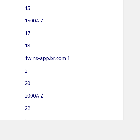
15
1500A Z
17
18
1wins-app.br.com 1
2
20
2000A Z
22
25
3