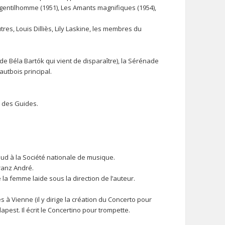
s gentilhomme (1951), Les Amants magnifiques (1954),
res, Louis Dilliès, Lily Laskine, les membres du
de Béla Bartók qui vient de disparaître), la Sérénade
autbois principal.
e des Guides.
aud à la Société nationale de musique.
Franz André.
e la femme laide sous la direction de l’auteur.
s à Vienne (il y dirige la création du Concerto pour
apest. Il écrit le Concertino pour trompette.