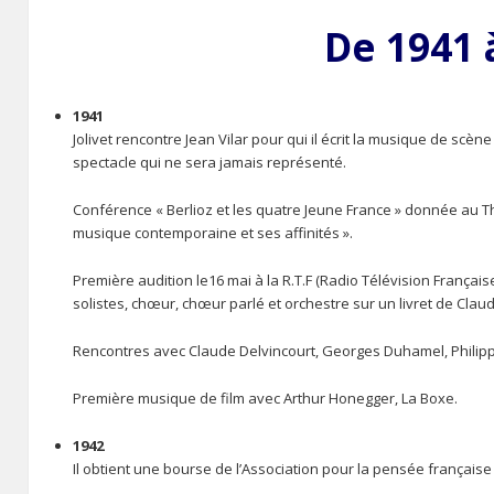
De 1941 
1941
Jolivet rencontre Jean Vilar pour qui il écrit la musique de scè
spectacle qui ne sera jamais représenté.
Conférence « Berlioz et les quatre Jeune France » donnée au Thé
musique contemporaine et ses affinités ».
Première audition le16 mai à la R.T.F (Radio Télévision Français
solistes, chœur, chœur parlé et orchestre sur un livret de Clau
Rencontres avec Claude Delvincourt, Georges Duhamel, Philip
Première musique de film avec Arthur Honegger, La Boxe.
1942
Il obtient une bourse de l’Association pour la pensée française