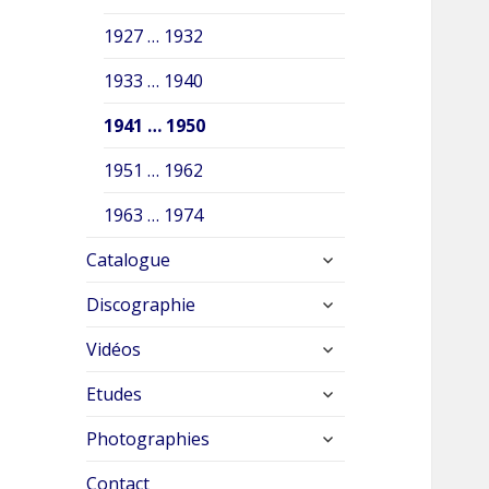
menu
1927 … 1932
1933 … 1940
1941 … 1950
1951 … 1962
1963 … 1974
ouvrir
Catalogue
le
ouvrir
sous-
Discographie
le
menu
ouvrir
sous-
Vidéos
le
menu
ouvrir
sous-
Etudes
le
menu
ouvrir
sous-
Photographies
le
menu
sous-
Contact