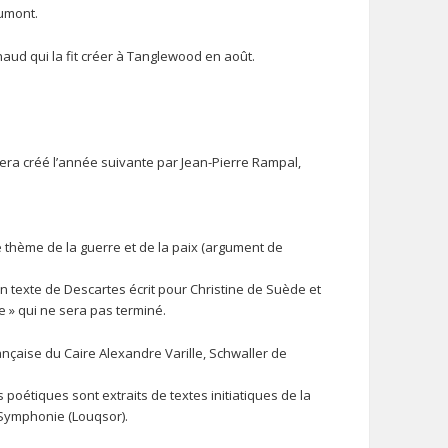
umont.
ud qui la fit créer à Tanglewood en août.
era créé l’année suivante par Jean-Pierre Rampal,
 le thème de la guerre et de la paix (argument de
’un texte de Descartes écrit pour Christine de Suède et
e » qui ne sera pas terminé.
rançaise du Caire Alexandre Varille, Schwaller de
poétiques sont extraits de textes initiatiques de la
Symphonie (Louqsor).