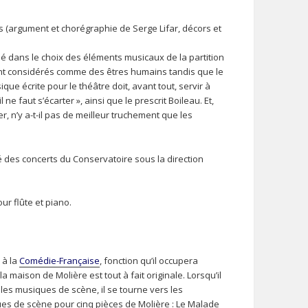
s (argument et chorégraphie de Serge Lifar, décors et
dé dans le choix des éléments musicaux de la partition
sont considérés comme des êtres humains tandis que le
que écrite pour le théâtre doit, avant tout, servir à
 ne faut s’écarter », ainsi que le prescrit Boileau. Et,
, n’y a-t-il pas de meilleur truchement que les
 des concerts du Conservatoire sous la direction
r flûte et piano.
 à la
Comédie-Française
, fonction qu’il occupera
la maison de Molière est tout à fait originale. Lorsqu’il
les musiques de scène, il se tourne vers les
ques de scène pour cinq pièces de Molière : Le Malade