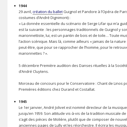
1944
29 avril,
création du ballet
Guignol et Pandore à l’Opéra de Pari
costumes d’André Dignimont) :
« La donnée essentielle du scénario de Serge Lifar qui m’a gui
est la suivante : les personnages traditionnels de Guignol y 
marionnettiste, lui, est un pantin de bois et de toile… Toute musi
l’action scénique. Mais là, comme ailleurs « jamais de la nature il
peut-être, que pour se rapprocher de l’homme, pour le retrouver
marionnettes ? ».
5 décembre Première audition des Danses rituelles à la Société
d’André Cluytens.
Morceau de concours pour le Conservatoire : Chant de Linos pou
Premières éditions chez Durand et Costallat.
1945
Le 1er janvier, André Jolivet est nommé directeur de la musique
jusqu’en 1959. Son attitude vis-à-vis de la tradition musicale de 
s’agit des pièces de Molière, plutôt que de composer de nouvel
anciennes pages de Lully et les réorchestre. Il écrira les musi