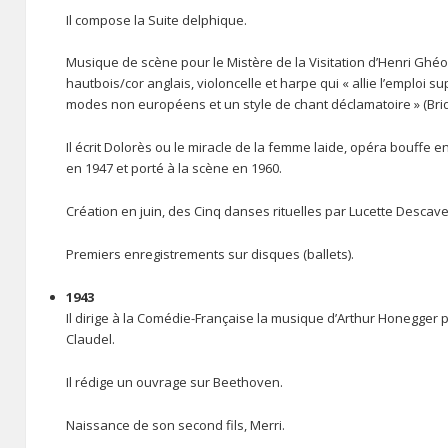
Il compose la Suite delphique.
Musique de scène pour le Mistère de la Visitation d’Henri Ghéon 
hautbois/cor anglais, violoncelle et harpe qui « allie l’emplo
modes non européens et un style de chant déclamatoire » (Bri
Il écrit Dolorès ou le miracle de la femme laide, opéra bouffe e
en 1947 et porté à la scène en 1960.
Création en juin, des Cinq danses rituelles par Lucette Descave
Premiers enregistrements sur disques (ballets).
1943
Il dirige à la Comédie-Française la musique d’Arthur Honegger 
Claudel.
Il rédige un ouvrage sur Beethoven.
Naissance de son second fils, Merri.