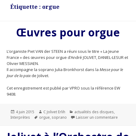
Étiquette : orgue
Œuvres pour orgue
L’organiste Piet VAN der STEEN a réuni sous le titre « La Jeune
France » des œuvres pour orgue d’André JOLIVET, DANIEL-LESUR et
Olivier MESSIAEN.
Il accompagne la soprano Julia Bronkhorst dans la
Messe pour le
Jour de la paix
de Jolivet.
Cet enregistrement est publié par VPRO sous la référence EW
9408.
Publié
4 juin 2015
Auteur
C Jolivet Erlih
Catégories
actualités des disques
,
Interprètes
le
Mots-
orgue
,
soprano
Laisser un commentaire
sur Œuvre
clés