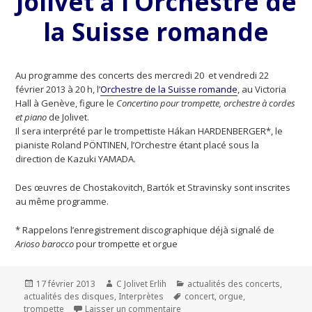
Jolivet à l’Orchestre de
la Suisse romande
Au programme des concerts des mercredi 20 et vendredi 22
février 2013 à 20 h, l’
Orchestre de la Suisse romande
, au Victoria
Hall à Genève, figure le
Concertino pour trompette, orchestre à cordes
et piano
de Jolivet.
Il sera interprété par le trompettiste Hákan HARDENBERGER*, le
pianiste Roland PÖNTINEN, l’Orchestre étant placé sous la
direction de Kazuki YAMADA.
Des œuvres de Chostakovitch, Bartók et Stravinsky sont inscrites
au même programme.
* Rappelons l’enregistrement discographique déjà signalé de
Arioso barocco
pour trompette et orgue
Publié
17 février 2013
Auteur
C Jolivet Erlih
Catégories
actualités des concerts
,
actualités des disques
le
,
Interprètes
Mots-
concert
,
orgue
,
trompette
Laisser un commentaire
sur Jolivet à l’Orchestre de la S
clés