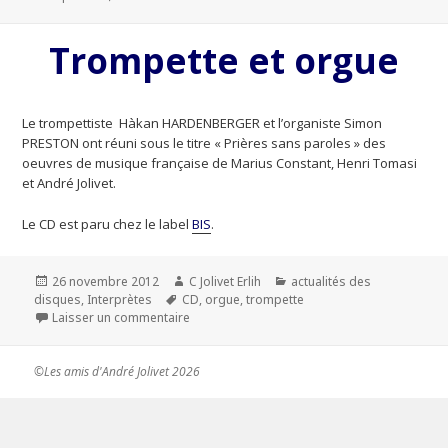
Trompette et orgue
Le trompettiste Hàkan HARDENBERGER et l’organiste Simon
PRESTON ont réuni sous le titre « Prières sans paroles » des
oeuvres de musique française de Marius Constant, Henri Tomasi
et André Jolivet.
Le CD est paru chez le label
BIS
.
Publié
26 novembre 2012
Auteur
C Jolivet Erlih
Catégories
actualités des
disques
le
,
Interprètes
Mots-
CD
,
orgue
,
trompette
Laisser un commentaire
clés
sur Trompette et orgue
©Les amis d'André Jolivet 2026