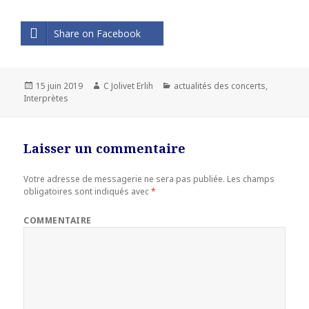
Share on Facebook
Publié
15 juin 2019
Auteur
C Jolivet Erlih
Catégories
actualités des concerts
,
Interprètes
le
Laisser un commentaire
Votre adresse de messagerie ne sera pas publiée.
Les champs
obligatoires sont indiqués avec
*
COMMENTAIRE