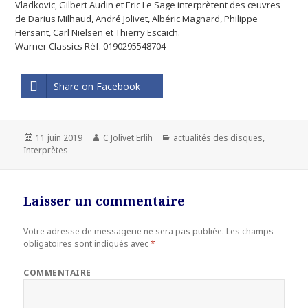
Vladkovic, Gilbert Audin et Eric Le Sage interprètent des œuvres
de Darius Milhaud, André Jolivet, Albéric Magnard, Philippe
Hersant, Carl Nielsen et Thierry Escaich.
Warner Classics Réf. 0190295548704
Share on Facebook
Publié
11 juin 2019
Auteur
C Jolivet Erlih
Catégories
actualités des disques
,
Interprètes
le
Laisser un commentaire
Votre adresse de messagerie ne sera pas publiée.
Les champs
obligatoires sont indiqués avec
*
COMMENTAIRE