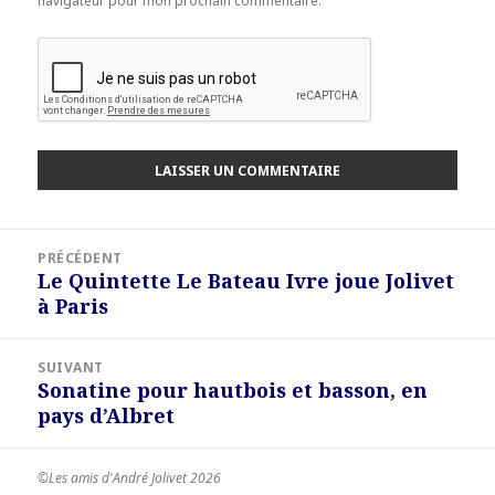
navigateur pour mon prochain commentaire.
Navigation
PRÉCÉDENT
de
Le Quintette Le Bateau Ivre joue Jolivet
Article
l’article
à Paris
précédent :
SUIVANT
Sonatine pour hautbois et basson, en
Article
pays d’Albret
suivant :
©Les amis d'André Jolivet 2026