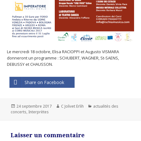
Le mercredi 18 octobre, Elisa RACIOPPI et Augusto VISMARA
donneront un programme : SCHUBERT, WAGNER, St-SAENS,
DEBUSSY et CHAUSSON.
Share on Facebook
Publié
24 septembre 2017
Auteur
C Jolivet Erlih
Catégories
actualités des
concerts
le
,
Interprètes
Laisser un commentaire