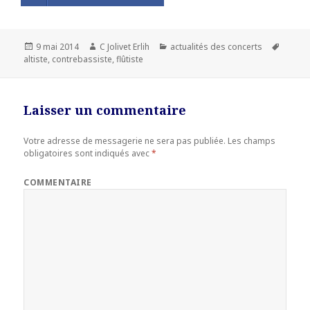
Publié
9 mai 2014
Auteur
C Jolivet Erlih
Catégories
actualités des concerts
Mots-
altiste
le
,
contrebassiste
,
flûtiste
clés
Laisser un commentaire
Votre adresse de messagerie ne sera pas publiée.
Les champs
obligatoires sont indiqués avec
*
COMMENTAIRE