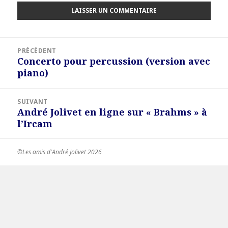
Navigation
PRÉCÉDENT
de
Concerto pour percussion (version avec
Article
l’article
piano)
précédent :
SUIVANT
André Jolivet en ligne sur « Brahms » à
Article
l’Ircam
suivant :
©Les amis d'André Jolivet 2026