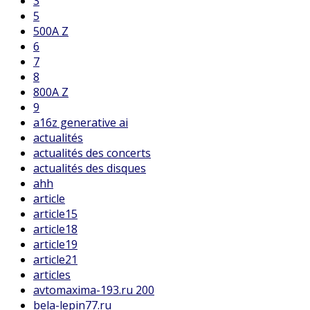
3
5
500A Z
6
7
8
800A Z
9
a16z generative ai
actualités
actualités des concerts
actualités des disques
ahh
article
article15
article18
article19
article21
articles
avtomaxima-193.ru 200
bela-lepin77.ru