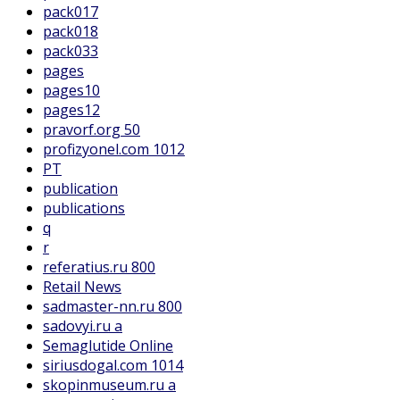
pack017
pack018
pack033
pages
pages10
pages12
pravorf.org 50
profizyonel.com 1012
PT
publication
publications
q
r
referatius.ru 800
Retail News
sadmaster-nn.ru 800
sadovyi.ru a
Semaglutide Online
siriusdogal.com 1014
skopinmuseum.ru a