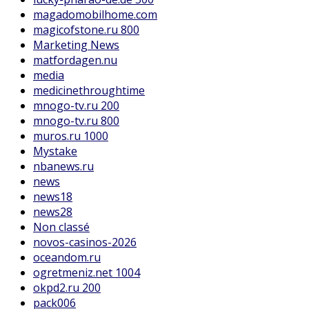
magadomobilhome.com
magicofstone.ru 800
Marketing News
matfordagen.nu
media
medicinethroughtime
mnogo-tv.ru 200
mnogo-tv.ru 800
muros.ru 1000
Mystake
nbanews.ru
news
news18
news28
Non classé
novos-casinos-2026
oceandom.ru
ogretmeniz.net 1004
okpd2.ru 200
pack006