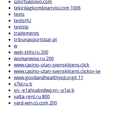
sportvaovivo.com
tekirdagkombiservisi.com 1006
texts
textsHU
textslp
traitements
tribunasportsbar.pt
w
web-stihi.ru 200
womanwise.ru 200
www.casino-utan-svensklicens.click
www.casino-utan-svensklicens.clicksv-se
www.goodandhealthysd.orgit 11
x7id.ru b
xn--e1ahcabvdwq.xn--p1ai b
yalta-rent.ru 800
yard-win.co.com 200