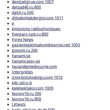
denizatigrup.com 1007
detsad45.ru 800
dgkh.ru 500
dijitalemlakdergisi.com 1011
e
émissions radiophoniques
fivestars-spb.ru 800
Forex News
gaziantepklimakombiservisi.net 1003
gossmi.ru 200
hanami.se
hanami.sesv-se
hecandlemelbourne.com
Interprètes
izmirbotoksdolgu.com 1010
kdc-zd.ru b
kelebektaksi.com 1009
leonov16.ru 200
leonov16.ru 800
LKtexts
lucky-pharao-de.de 500