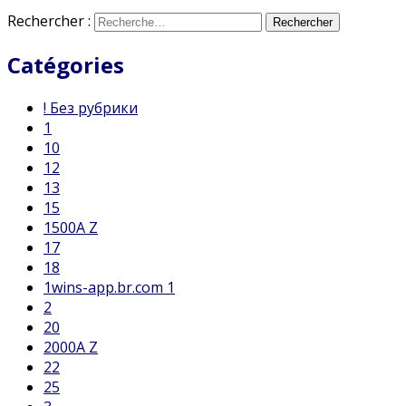
Rechercher :
Catégories
! Без рубрики
1
10
12
13
15
1500A Z
17
18
1wins-app.br.com 1
2
20
2000A Z
22
25