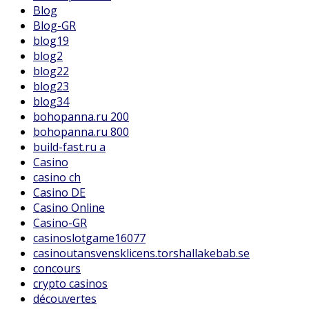
Blog
Blog-GR
blog19
blog2
blog22
blog23
blog34
bohopanna.ru 200
bohopanna.ru 800
build-fast.ru a
Casino
casino ch
Casino DE
Casino Online
Casino-GR
casinoslotgame16077
casinoutansvensklicens.torshallakebab.se
concours
crypto casinos
découvertes