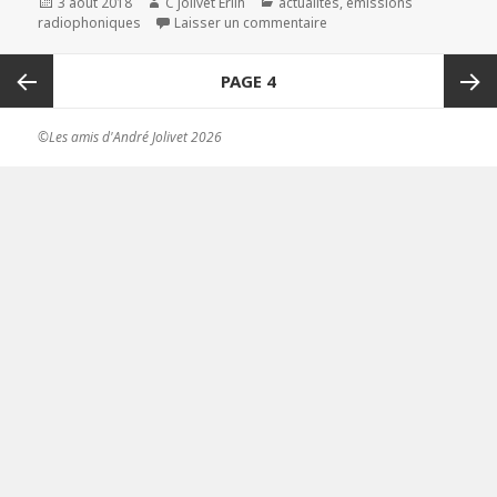
Publié
3 août 2018
Auteur
C Jolivet Erlih
Catégories
actualités
,
émissions
radiophoniques
le
Laisser un commentaire
sur Alain Badiou évoque Jo
Navigation
PAGE
4
des
articles
Page
Page
©Les amis d'André Jolivet 2026
précédente
suivan