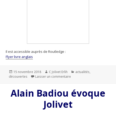
Il est accessible auprès de Routledge :
Flyer livre anglais
Publié
15 novembre 2018
Auteur
C Jolivet Erlih
Catégories
actualités
,
découvertes
le
Laisser un commentaire
sur André Jolivet : Music, Art a
Alain Badiou évoque
Jolivet