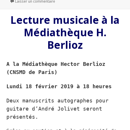
le
Laisser un commentaire
sur Une chronique du « Dialogue des culture
Lecture musicale à la
Médiathèque H.
Berlioz
A la Médiathèque Hector Berlioz
(CNSMD de Paris)
Lundi 18 février 2019 à 18 heures
Deux manuscrits autographes pour
guitare d’André Jolivet seront
présentés.