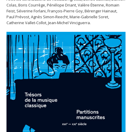
Colas, Boris Courrège, Pénélope Driant, Valère Étienne, Romain
Feist, Séverine Forlani, François-Pierre Goy, Bérenger Hainaut,
Paul Prévost, Agnès Simon-Reecht, Marie-Gabrielle Soret,
Catherine Vallet-Collot, Jean-Michel Vinciguerra.