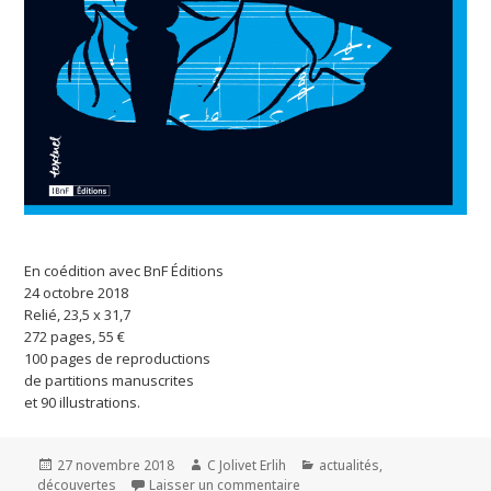
En coédition avec BnF Éditions
24 octobre 2018
Relié, 23,5 x 31,7
272 pages, 55 €
100 pages de reproductions
de partitions manuscrites
et 90 illustrations.
Publié
27 novembre 2018
Auteur
C Jolivet Erlih
Catégories
actualités
,
découvertes
le
Laisser un commentaire
sur Mana de Jolivet, parmi les