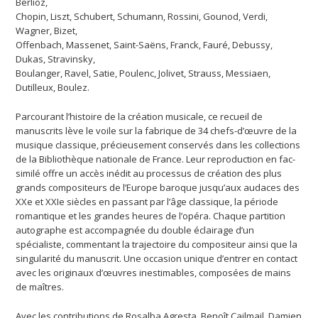
Berlioz,
Chopin, Liszt, Schubert, Schumann, Rossini, Gounod, Verdi,
Wagner, Bizet,
Offenbach, Massenet, Saint-Saëns, Franck, Fauré, Debussy,
Dukas, Stravinsky,
Boulanger, Ravel, Satie, Poulenc, Jolivet, Strauss, Messiaen,
Dutilleux, Boulez.
Parcourant l’histoire de la création musicale, ce recueil de
manuscrits lève le voile sur la fabrique de 34 chefs-d’œuvre de la
musique classique, précieusement conservés dans les collections
de la Bibliothèque nationale de France. Leur reproduction en fac-
similé offre un accès inédit au processus de création des plus
grands compositeurs de l’Europe baroque jusqu’aux audaces des
XXe et XXIe siècles en passant par l’âge classique, la période
romantique et les grandes heures de l’opéra. Chaque partition
autographe est accompagnée du double éclairage d’un
spécialiste, commentant la trajectoire du compositeur ainsi que la
singularité du manuscrit. Une occasion unique d’entrer en contact
avec les originaux d’œuvres inestimables, composées de mains
de maîtres.
Avec les contributions de Rosalba Agresta, Benoît Cailmail, Damien