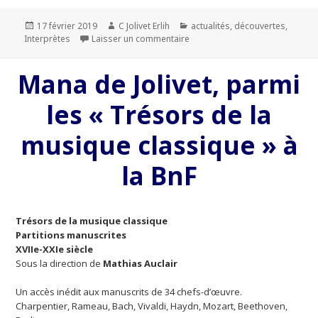
Publié
17 février 2019
Auteur
C Jolivet Erlih
Catégories
actualités
,
découvertes
,
Interprètes
le
Laisser un commentaire
sur Lecture musicale à la Média
Mana de Jolivet, parmi
les « Trésors de la
musique classique » à
la BnF
Trésors de la musique classique
Partitions manuscrites
XVIIe-XXIe siècle
Sous la direction de
Mathias Auclair
Un accès inédit aux manuscrits de 34 chefs-d’œuvre.
Charpentier, Rameau, Bach, Vivaldi, Haydn, Mozart, Beethoven,