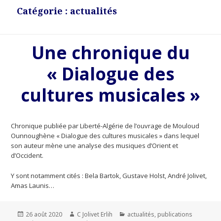
Catégorie : actualités
Une chronique du
« Dialogue des
cultures musicales »
Chronique publiée par Liberté-Algérie de l’ouvrage de Mouloud
Ounnoughène « Dialogue des cultures musicales » dans lequel
son auteur mène une analyse des musiques d’Orient et
d’Occident.
Y sont notamment cités : Bela Bartok, Gustave Holst, André Jolivet,
Amas Launis…
Publié
26 août 2020
Auteur
C Jolivet Erlih
Catégories
actualités
,
publications