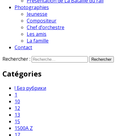
Présentation de La Bataille du rail
Photographies
Jeunesse
Compositeur
Chef d’orchestre
Les amis
La famille
Contact
Rechercher :
Catégories
! Без рубрики
1
10
12
13
15
1500A Z
17