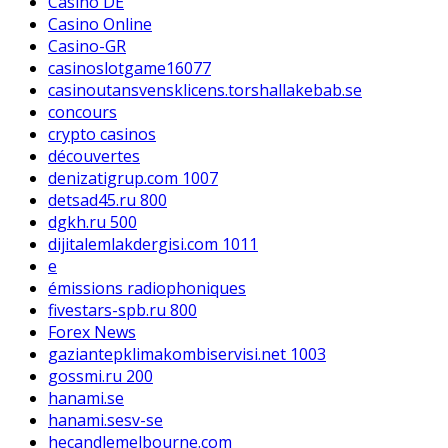
Casino DE
Casino Online
Casino-GR
casinoslotgame16077
casinoutansvensklicens.torshallakebab.se
concours
crypto casinos
découvertes
denizatigrup.com 1007
detsad45.ru 800
dgkh.ru 500
dijitalemlakdergisi.com 1011
e
émissions radiophoniques
fivestars-spb.ru 800
Forex News
gaziantepklimakombiservisi.net 1003
gossmi.ru 200
hanami.se
hanami.sesv-se
hecandlemelbourne.com