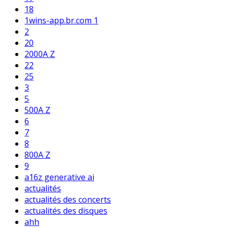
18
1wins-app.br.com 1
2
20
2000A Z
22
25
3
5
500A Z
6
7
8
800A Z
9
a16z generative ai
actualités
actualités des concerts
actualités des disques
ahh