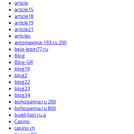
article
article15
article18
article19
article21
articles
avtomaxima-193.ru 200
bela-lepin77.ru
Blog
Blog-GR
blog19
blog2
blog22
blog23
blog34
bohopanna.ru 200
bohopanna.ru 800
build-fast.ru a
Casino
casino ch