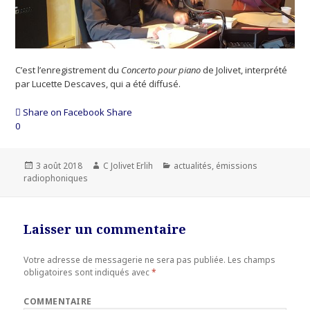
C’est l’enregistrement du
Concerto pour piano
de Jolivet, interprété
par Lucette Descaves, qui a été diffusé.
Share on Facebook
Share
0
Publié
3 août 2018
Auteur
C Jolivet Erlih
Catégories
actualités
,
émissions
radiophoniques
le
Laisser un commentaire
Votre adresse de messagerie ne sera pas publiée.
Les champs
obligatoires sont indiqués avec
*
COMMENTAIRE