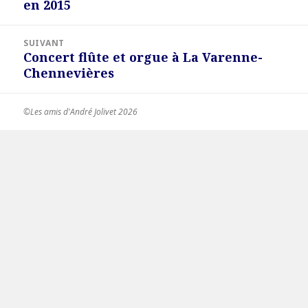
en 2015
précédent :
SUIVANT
Concert flûte et orgue à La Varenne-
Article
Chennevières
suivant :
©Les amis d'André Jolivet 2026