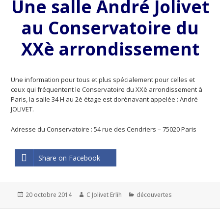
Une salle André Jolivet
au Conservatoire du
XXè arrondissement
Une information pour tous et plus spécialement pour celles et
ceux qui fréquentent le Conservatoire du XXè arrondissement à
Paris, la salle 34 H au 2è étage est dorénavant appelée : André
JOLIVET.
Adresse du Conservatoire : 54 rue des Cendriers – 75020 Paris
Share on Facebook
Publié
20 octobre 2014
Auteur
C Jolivet Erlih
Catégories
découvertes
le