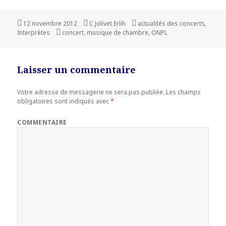
Publié
12 novembre 2012
Auteur
C Jolivet Erlih
Catégories
actualités des concerts
,
Interprètes
le
Mots-
concert
,
musique de chambre
,
ONPL
clés
Laisser un commentaire
Votre adresse de messagerie ne sera pas publiée.
Les champs
obligatoires sont indiqués avec
*
COMMENTAIRE