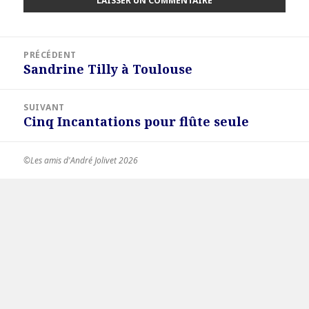
Navigation
PRÉCÉDENT
de
Sandrine Tilly à Toulouse
Article
l’article
précédent :
SUIVANT
Cinq Incantations pour flûte seule
Article
suivant :
©Les amis d'André Jolivet 2026