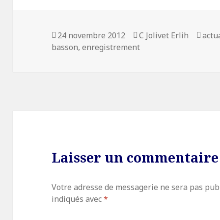
Publié
24 novembre 2012
Auteur
C Jolivet Erlih
Caté
actu
basson
le
,
enregistrement
Laisser un commentaire
Votre adresse de messagerie ne sera pas publ
indiqués avec
*