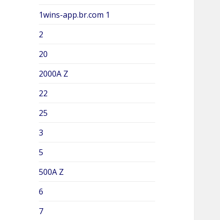
1wins-app.br.com 1
2
20
2000A Z
22
25
3
5
500A Z
6
7