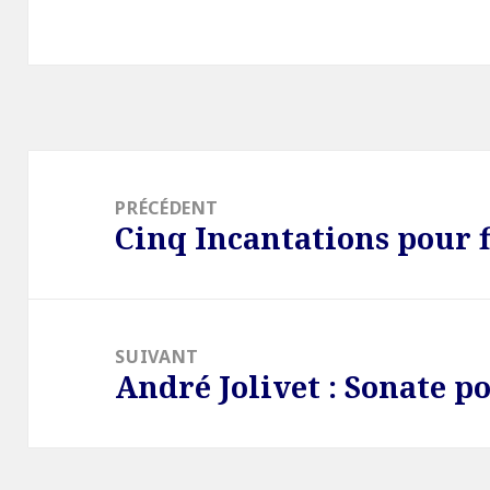
Navigation
de
PRÉCÉDENT
Cinq Incantations pour f
l’article
Article
précédent :
SUIVANT
André Jolivet : Sonate p
Article
suivant :