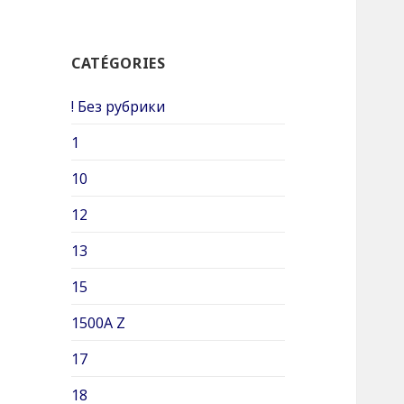
h
e
CATÉGORIES
r
c
! Без рубрики
h
e
1
r
10
:
12
13
15
1500A Z
17
18