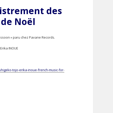
istrement des
 de Noël
Bassoon » paru chez Pavane Records.
 Erika INOUE
igeko-tojo-erika-inoue-french-music-for-