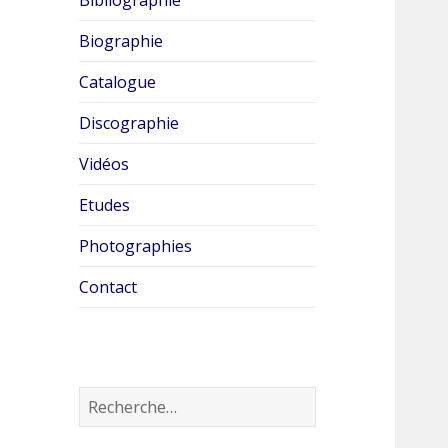
Biographie
Catalogue
Discographie
Vidéos
Etudes
Photographies
Contact
R
e
c