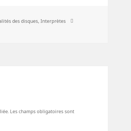
gories
alités des disques
,
Interprètes
Mots-
clés
iée.
Les champs obligatoires sont