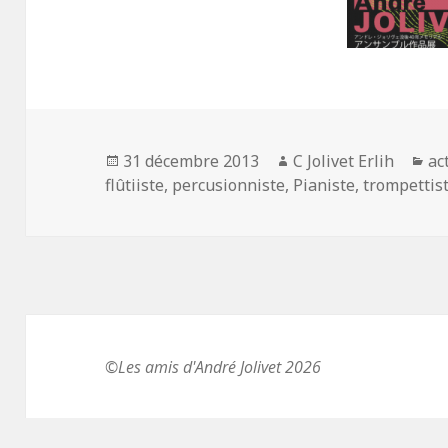
Publié
31 décembre 2013
Auteur
C Jolivet Erlih
Ca
ac
flûtiiste
le
,
percusionniste
,
Pianiste
,
trompettis
©Les amis d'André Jolivet 2026