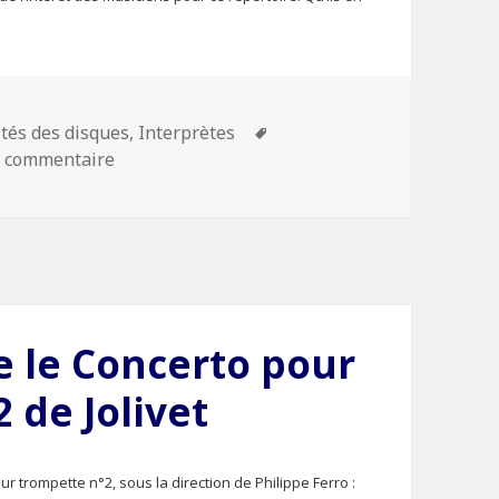
ries
ités des disques
,
Interprètes
Mots-
n commentaire
sur André Jolivet sur Internet
clés
e le Concerto pour
 de Jolivet
r trompette n°2, sous la direction de Philippe Ferro :