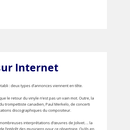
sur Internet
 établi : deux types d’annonces viennent en tête.
que le retour du vinyle n’est pas un vain mot. Outre, la
 du trompettiste canadien, Paul Merkelo, de concerti
ications discographiques du compositeur.
nombreuses interprétations d’œuvres de Jolivet…. la
 de l’intérêt des musiciens pour ce répertoire. Qu’ils en