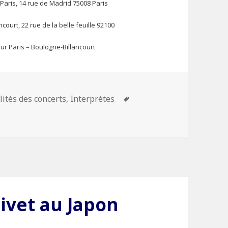
 Paris, 14 rue de Madrid 75008 Paris
court, 22 rue de la belle feuille 92100
ur Paris – Boulogne-Billancourt
ories
lités des concerts
,
Interprètes
Mots-
Clément Saunier joue le Concerto pour trompette n°2 de Jol
clés
livet au Japon