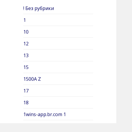
c
! Без рубрики
h
e
1
r
10
:
12
13
15
1500A Z
17
18
1wins-app.br.com 1
2