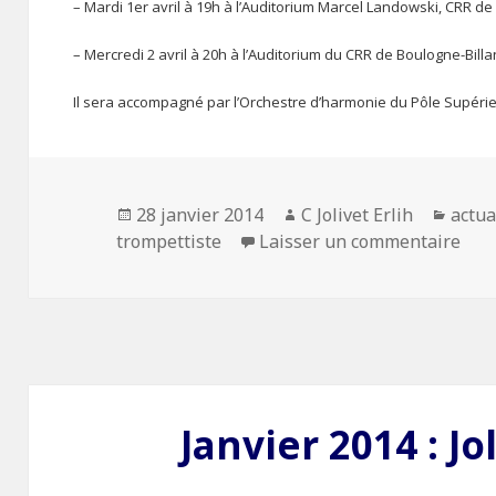
– Mardi 1er avril à 19h à l’Auditorium Marcel Landowski, CRR de
– Mercredi 2 avril à 20h à l’Auditorium du CRR de Boulogne-Billan
Il sera accompagné par l’Orchestre d’harmonie du Pôle Supérie
Publié
28 janvier 2014
Auteur
C Jolivet Erlih
Catég
actua
trompettiste
le
Laisser un commentaire
sur 
Janvier 2014 : Jo