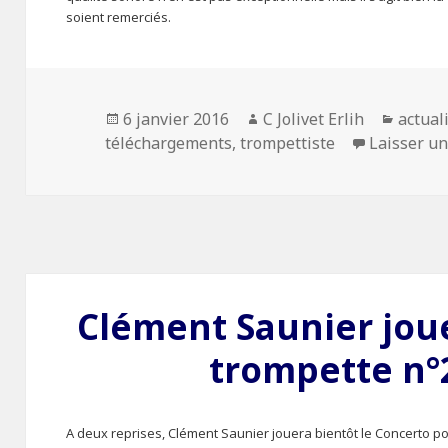
soient remerciés.
Publié
6 janvier 2016
Auteur
C Jolivet Erlih
Catégo
actual
téléchargements
le
,
trompettiste
Laisser u
Clément Saunier jou
trompette n°2
A deux reprises, Clément Saunier jouera bientôt le Concerto pou