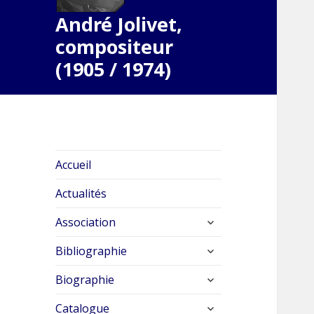
André Jolivet,
compositeur
(1905 / 1974)
Accueil
Actualités
ouvrir
Association
le
ouvrir
sous-
Bibliographie
le
menu
ouvrir
sous-
Biographie
le
menu
ouvrir
sous-
Catalogue