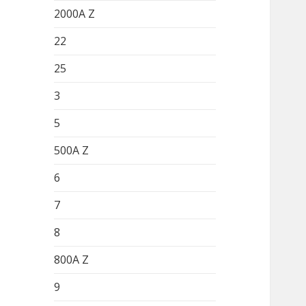
2000A Z
22
25
3
5
500A Z
6
7
8
800A Z
9