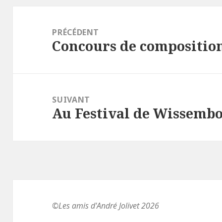
Navigation
de
PRÉCÉDENT
Concours de composition
l’article
Article
précédent :
SUIVANT
Au Festival de Wissemb
Article
suivant :
©Les amis d'André Jolivet 2026