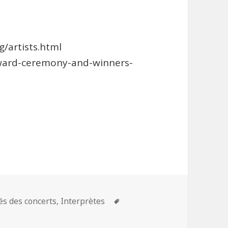
/artists.html
ward-ceremony-and-winners-
ies
és des concerts
,
Interprètes
Mots-
clés