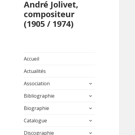
André Jolivet,
compositeur
(1905 / 1974)
Accueil
Actualités
ouvrir
Association
le
ouvrir
sous-
Bibliographie
le
menu
ouvrir
sous-
Biographie
le
menu
ouvrir
sous-
Catalogue
le
menu
ouvrir
sous-
Discographie