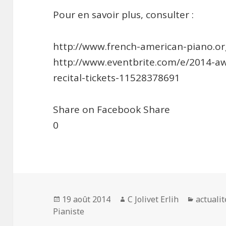
Pour en savoir plus, consulter :
http://www.french-american-piano.org
http://www.eventbrite.com/e/2014-a
recital-tickets-11528378691
Share on Facebook
Share
0
Publié
19 août 2014
Auteur
C Jolivet Erlih
Catégor
actualit
Pianiste
le