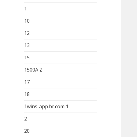
e
1
r
10
:
12
13
15
1500A Z
17
18
1wins-app.br.com 1
2
20