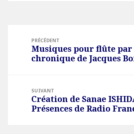
Navigation
de
PRÉCÉDENT
Musiques pour flûte par
l’article
Article
chronique de Jacques B
précédent :
SUIVANT
Création de Sanae ISHID
Article
Présences de Radio Fran
suivant :