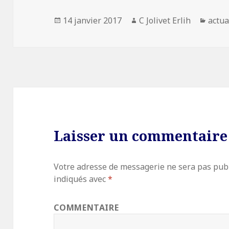
Publié
14 janvier 2017
Auteur
C Jolivet Erlih
Catég
actua
le
Laisser un commentaire
Votre adresse de messagerie ne sera pas publ
indiqués avec
*
COMMENTAIRE