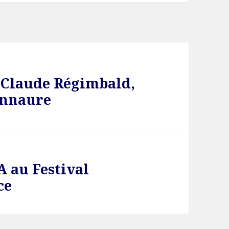
 Claude Régimbald,
onnaure
A au Festival
ce