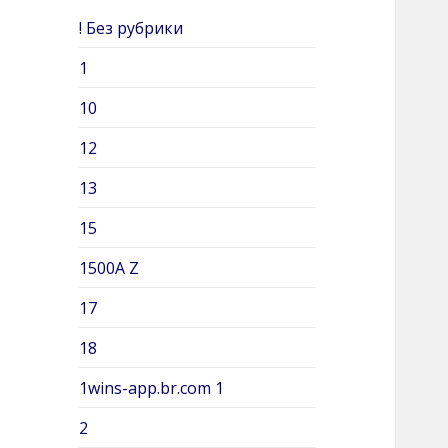
c
! Без рубрики
h
e
1
r
10
:
12
13
15
1500A Z
17
18
1wins-app.br.com 1
2