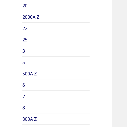
20
2000A Z
22
25
3
5
500A Z
6
7
8
800A Z