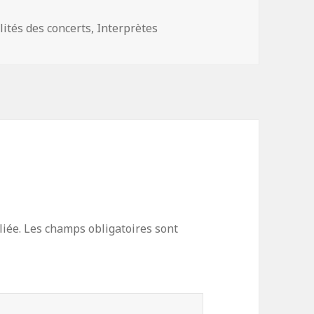
ories
lités des concerts
,
Interprètes
iée.
Les champs obligatoires sont