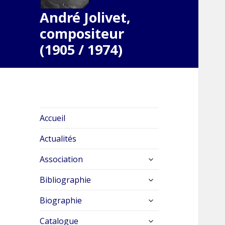
André Jolivet,
compositeur
(1905 / 1974)
Accueil
Actualités
ouvrir
Association
le
ouvrir
sous-
Bibliographie
le
menu
ouvrir
sous-
Biographie
le
menu
ouvrir
sous-
Catalogue