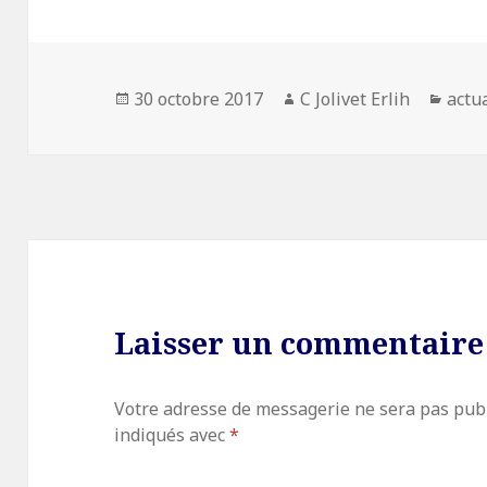
Publié
30 octobre 2017
Auteur
C Jolivet Erlih
Caté
actu
le
Laisser un commentaire
Votre adresse de messagerie ne sera pas publ
indiqués avec
*