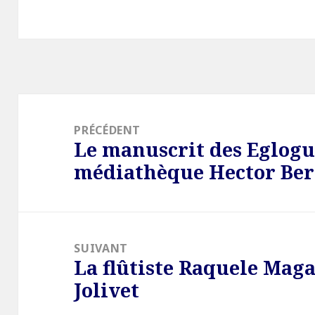
Navigation
de
PRÉCÉDENT
Le manuscrit des Eglogu
l’article
Article
médiathèque Hector Ber
précédent :
SUIVANT
La flûtiste Raquele Ma
Article
Jolivet
suivant :