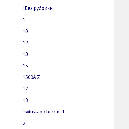
c
! Без рубрики
h
e
1
r
10
:
12
13
15
1500A Z
17
18
1wins-app.br.com 1
2