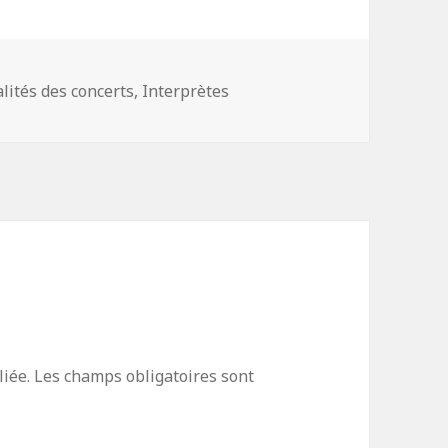
gories
alités des concerts
,
Interprètes
iée.
Les champs obligatoires sont