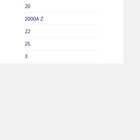
20
2000A Z
22
25
3
5
500A Z
6
7
8
800A Z