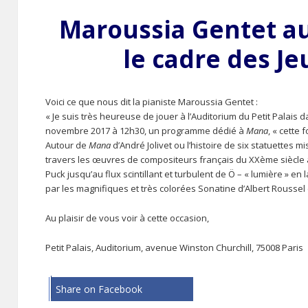
Maroussia Gentet au
le cadre des J
Voici ce que nous dit la pianiste Maroussia Gentet :
« Je suis très heureuse de jouer à l’Auditorium du Petit Palais d
novembre 2017 à 12h30, un programme dédié à
Mana
, « cette
Autour de
Mana
d’André Jolivet ou l’histoire de six statuettes 
travers les œuvres de compositeurs français du XXème siècle à
Puck jusqu’au flux scintillant et turbulent de Ö – « lumière » e
par les magnifiques et très colorées Sonatine d’Albert Roussel
Au plaisir de vous voir à cette occasion,
Petit Palais, Auditorium, avenue Winston Churchill, 75008 Paris
Share on Facebook