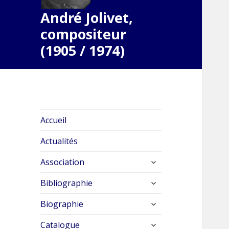
André Jolivet,
compositeur
(1905 / 1974)
Accueil
Actualités
ouvrir
Association
le
ouvrir
sous-
Bibliographie
le
menu
ouvrir
sous-
Biographie
le
menu
ouvrir
sous-
Catalogue