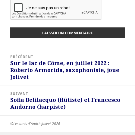
Navigation
PRÉCÉDENT
de
Sur le lac de Côme, en juillet 2022 :
Article
l’article
Roberto Armocida, saxophoniste, joue
précédent :
Jolivet
SUIVANT
Sofia Belilacquo (flûtiste) et Francesco
Article
Andorno (harpiste)
suivant :
©Les amis d'André Jolivet 2026