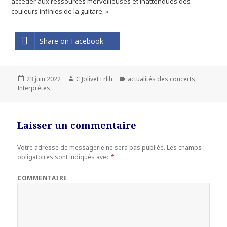
accéder aux ressources merveilleuses et inattendues des
couleurs infinies de la guitare. »
Share on Facebook
Publié
23 juin 2022
Auteur
C Jolivet Erlih
Catégories
actualités des concerts
,
Interprètes
le
Laisser un commentaire
Votre adresse de messagerie ne sera pas publiée.
Les champs
obligatoires sont indiqués avec
*
COMMENTAIRE