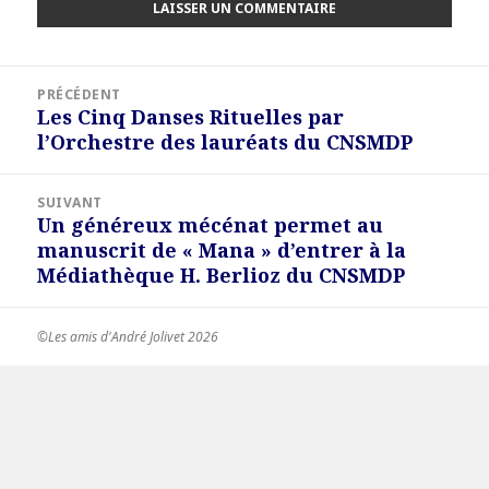
Navigation
PRÉCÉDENT
de
Les Cinq Danses Rituelles par
Article
l’article
l’Orchestre des lauréats du CNSMDP
précédent :
SUIVANT
Un généreux mécénat permet au
Article
manuscrit de « Mana » d’entrer à la
suivant :
Médiathèque H. Berlioz du CNSMDP
©Les amis d'André Jolivet 2026