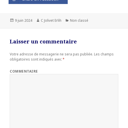
Publié
9 juin 2024
Auteur
C Jolivet Erlih
Catégories
Non classé
le
Laisser un commentaire
Votre adresse de messagerie ne sera pas publiée.
Les champs
obligatoires sont indiqués avec
*
COMMENTAIRE