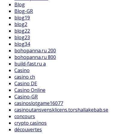
Blog
Blog-GR
blog19
blog2
blog22
blog23
blog34
bohopanna.ru 200
bohopanna.ru 800
build-fast.ru a
Casino
casino ch
Casino DE
Casino Online
Casino-GR
casinoslotgame16077
casinoutansvensklicens.torshallakebab.se
concours
crypto casinos
découvertes