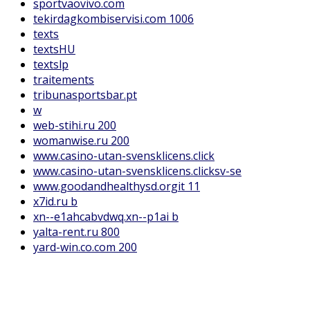
sportvaovivo.com
tekirdagkombiservisi.com 1006
texts
textsHU
textslp
traitements
tribunasportsbar.pt
w
web-stihi.ru 200
womanwise.ru 200
www.casino-utan-svensklicens.click
www.casino-utan-svensklicens.clicksv-se
www.goodandhealthysd.orgit 11
x7id.ru b
xn--e1ahcabvdwq.xn--p1ai b
yalta-rent.ru 800
yard-win.co.com 200