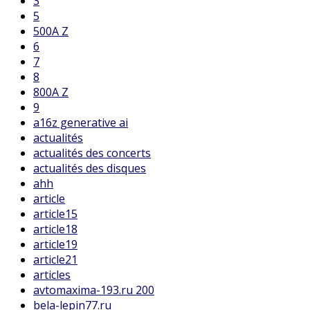
3
5
500A Z
6
7
8
800A Z
9
a16z generative ai
actualités
actualités des concerts
actualités des disques
ahh
article
article15
article18
article19
article21
articles
avtomaxima-193.ru 200
bela-lepin77.ru