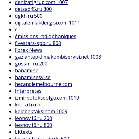
denizatigrup.com 1007
detsad45.ru 800
dgkh.ru 500
dijitalemlakdergisi.com 1011
e
émissions radiophoniques
fivestars-spb.ru 800
Forex News
gaziantepklimakombiservisi.net 1003
gossmi.ru 200
hanami.se
hanami.sesv-se
hecandlemelbourne.com
Interprètes
izmirbotoksdolgu.com 1010
kdc-zd.ru b
kelebektaksi.com 1009
leonov16.ru 200
leonov16.ru 800
LKtexts
lucky-pharao-de.de 500