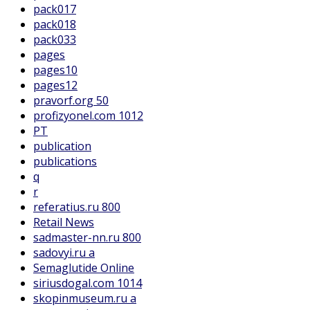
pack017
pack018
pack033
pages
pages10
pages12
pravorf.org 50
profizyonel.com 1012
PT
publication
publications
q
r
referatius.ru 800
Retail News
sadmaster-nn.ru 800
sadovyi.ru a
Semaglutide Online
siriusdogal.com 1014
skopinmuseum.ru a