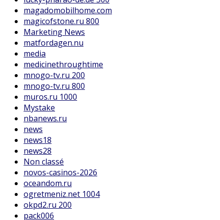
magadomobilhome.com
magicofstone.ru 800
Marketing News
matfordagen.nu
media
medicinethroughtime
mnogo-tv.ru 200
mnogo-tv.ru 800
muros.ru 1000
Mystake
nbanews.ru
news
news18
news28
Non classé
novos-casinos-2026
oceandom.ru
ogretmeniz.net 1004
okpd2.ru 200
pack006