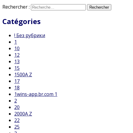
Rechercher :
Catégories
! Без рубрики
1
10
12
13
15
1500A Z
17
18
1wins-app.br.com 1
2
20
2000A Z
22
25