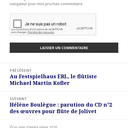
navigateur pour mon prochain commentaire.
Navigation
PRÉCÉDENT
de
Au Festspielhaus ERL, le flûtiste
Article
l’article
Michael Martin Kofler
précédent :
SUIVANT
Hélène Boulègue : parution du CD n°2
Article
des œuvres pour flûte de Jolivet
suivant :
©Les amis d'André Jolivet 2026