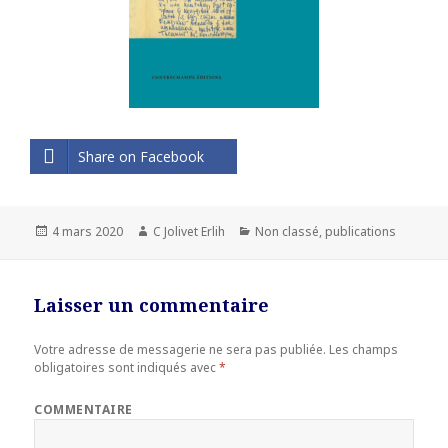
Share on Facebook
Publié
4 mars 2020
Auteur
C Jolivet Erlih
Catégories
Non classé
,
publications
le
Laisser un commentaire
Votre adresse de messagerie ne sera pas publiée.
Les champs
obligatoires sont indiqués avec
*
COMMENTAIRE