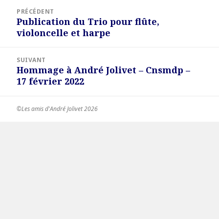
Navigation
PRÉCÉDENT
de
Publication du Trio pour flûte,
Article
l’article
violoncelle et harpe
précédent :
SUIVANT
Hommage à André Jolivet – Cnsmdp –
Article
17 février 2022
suivant :
©Les amis d'André Jolivet 2026