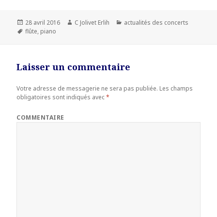
Publié
28 avril 2016
Auteur
C Jolivet Erlih
Catégories
actualités des concerts
le
Mots-
flûte
,
piano
clés
Laisser un commentaire
Votre adresse de messagerie ne sera pas publiée.
Les champs
obligatoires sont indiqués avec
*
COMMENTAIRE