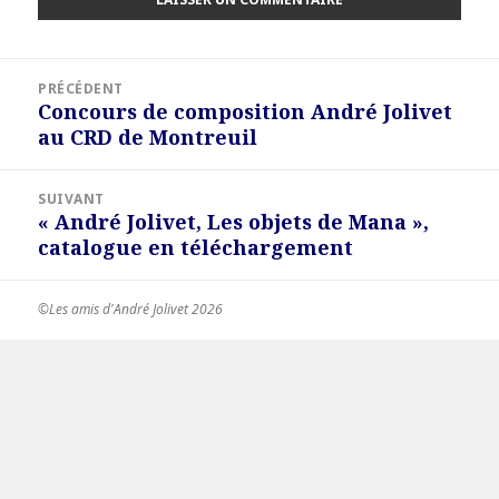
Navigation
PRÉCÉDENT
de
Concours de composition André Jolivet
Article
l’article
au CRD de Montreuil
précédent :
SUIVANT
« André Jolivet, Les objets de Mana »,
Article
catalogue en téléchargement
suivant :
©Les amis d'André Jolivet 2026