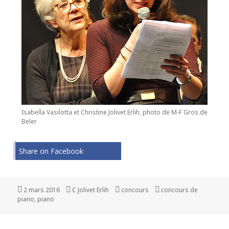
Isabella Vasilotta et Christine Jolivet Erlih, photo de M-F Gros de
Beler
Share on Facebook
Publié
2 mars 2016
Auteur
C Jolivet Erlih
Catégories
concours
Mots-
concours de
piano
le
,
piano
clés