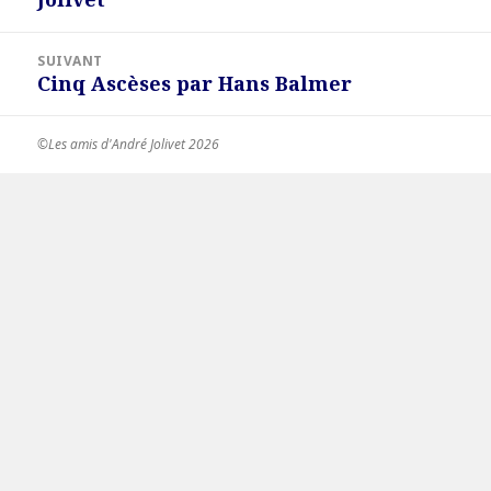
précédent :
SUIVANT
Cinq Ascèses par Hans Balmer
Article
suivant :
©Les amis d'André Jolivet 2026