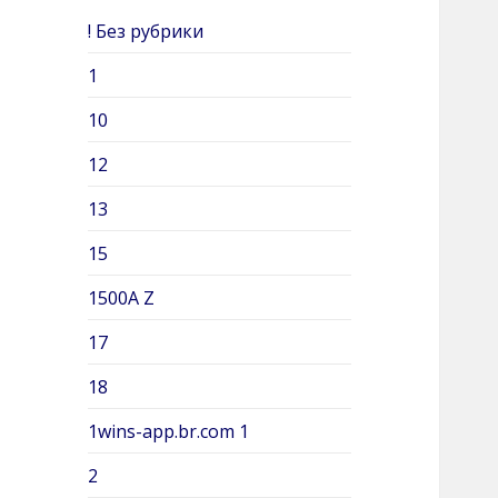
c
! Без рубрики
h
e
1
r
10
:
12
13
15
1500A Z
17
18
1wins-app.br.com 1
2