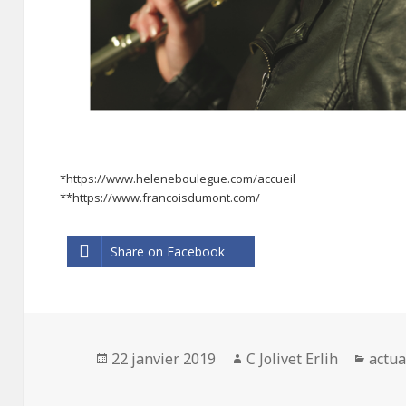
*https://www.heleneboulegue.com/accueil
**https://www.francoisdumont.com/
Share on Facebook
Publié
22 janvier 2019
Auteur
C Jolivet Erlih
Catég
actua
le