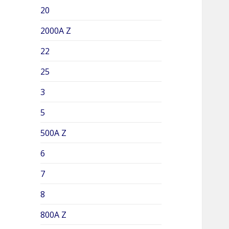
20
2000A Z
22
25
3
5
500A Z
6
7
8
800A Z