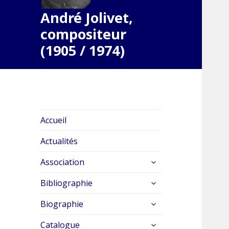
André Jolivet,
compositeur
(1905 / 1974)
Accueil
Actualités
ouvrir
Association
le
ouvrir
sous-
Bibliographie
le
menu
ouvrir
sous-
Biographie
le
menu
ouvrir
sous-
Catalogue