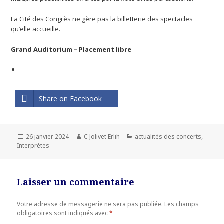
La Cité des Congrès ne gère pas la billetterie des spectacles
qu’elle accueille.
Grand Auditorium – Placement libre
Share on Facebook
Publié
26 janvier 2024
Auteur
C Jolivet Erlih
Catégories
actualités des concerts
,
Interprètes
le
Laisser un commentaire
Votre adresse de messagerie ne sera pas publiée.
Les champs
obligatoires sont indiqués avec
*