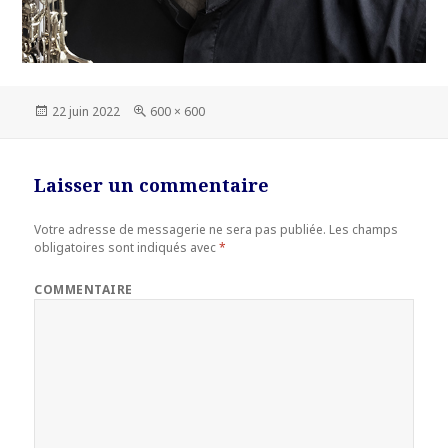
Publié
22 juin 2022
Taille
600 × 600
le
réelle
Laisser un commentaire
Votre adresse de messagerie ne sera pas publiée.
Les champs
obligatoires sont indiqués avec
*
COMMENTAIRE