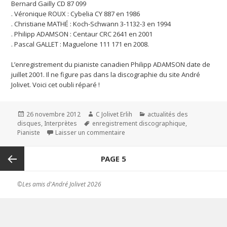
Bernard Gailly CD 87 099
. Véronique ROUX : Cybelia CY 887 en 1986
. Christiane MATHÉ : Koch-Schwann 3-1132-3 en 1994
. Philipp ADAMSON : Centaur CRC 2641 en 2001
. Pascal GALLET : Maguelone 111 171 en 2008.
L’enregistrement du pianiste canadien Philipp ADAMSON date de
juillet 2001. Il ne figure pas dans la discographie du site André
Jolivet. Voici cet oubli réparé !
Publié
26 novembre 2012
Auteur
C Jolivet Erlih
Catégories
actualités des
disques
le
,
Interprètes
Mots-
enregistrement discographique
,
Pianiste
Laisser un commentaire
clés
sur André Jolivet : Sonate pour pia
Navigation
PAGE
5
des
articles
Page
©Les amis d'André Jolivet 2026
précédente