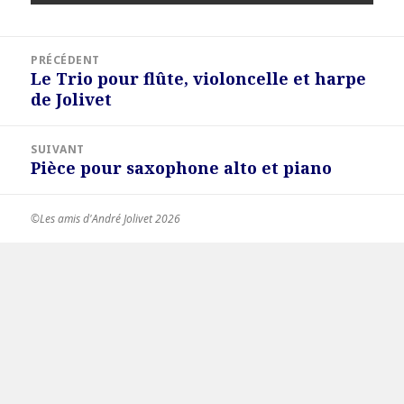
Navigation
PRÉCÉDENT
de
Le Trio pour flûte, violoncelle et harpe
Article
l’article
de Jolivet
précédent :
SUIVANT
Pièce pour saxophone alto et piano
Article
suivant :
©Les amis d'André Jolivet 2026