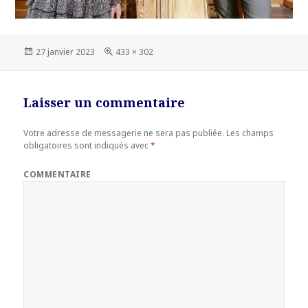
Publié
27 janvier 2023
Taille
433 × 302
le
réelle
Laisser un commentaire
Votre adresse de messagerie ne sera pas publiée.
Les champs
obligatoires sont indiqués avec
*
COMMENTAIRE