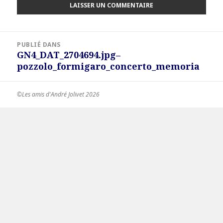
Navigation
PUBLIÉ DANS
de
GN4_DAT_2704694.jpg–
l’article
pozzolo_formigaro_concerto_memoria
©Les amis d'André Jolivet 2026