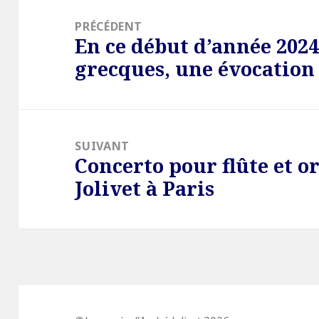
Navigation
de
PRÉCÉDENT
En ce début d’année 2024
l’article
Article
grecques, une évocation 
précédent :
SUIVANT
Concerto pour flûte et o
Article
Jolivet à Paris
suivant :