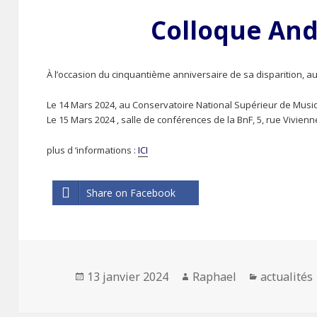
Colloque And
À l’occasion du cinquantième anniversaire de sa disparition, aur
Le 14 Mars 2024, au Conservatoire National Supérieur de Musiq
Le 15 Mars 2024 , salle de conférences de la BnF, 5, rue Vivien
plus d ‘informations :
ICI
Share on Facebook
Publié
13 janvier 2024
Auteur
Raphael
Catégorie
actualités
le