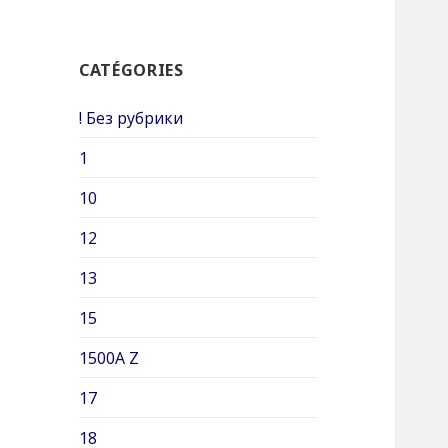
h
e
CATÉGORIES
r
c
! Без рубрики
h
e
1
r
10
:
12
13
15
1500A Z
17
18