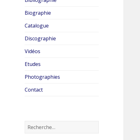
Biographie
Catalogue
Discographie
Vidéos
Etudes
Photographies
Contact
R
e
c