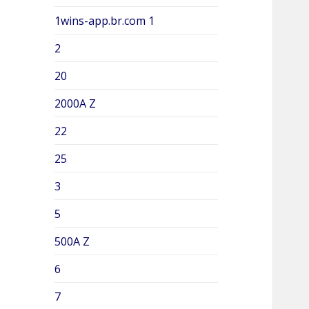
1wins-app.br.com 1
2
20
2000A Z
22
25
3
5
500A Z
6
7