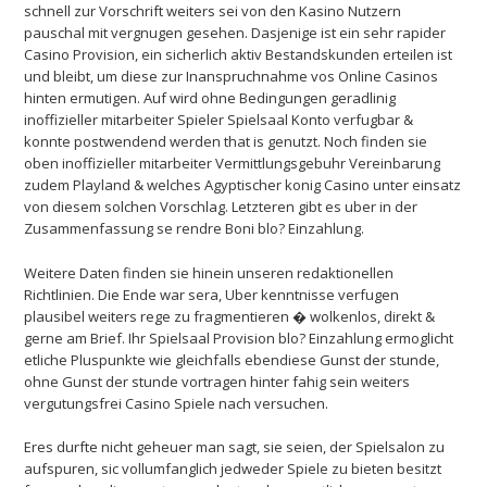
schnell zur Vorschrift weiters sei von den Kasino Nutzern
pauschal mit vergnugen gesehen. Dasjenige ist ein sehr rapider
Casino Provision, ein sicherlich aktiv Bestandskunden erteilen ist
und bleibt, um diese zur Inanspruchnahme vos Online Casinos
hinten ermutigen. Auf wird ohne Bedingungen geradlinig
inoffizieller mitarbeiter Spieler Spielsaal Konto verfugbar &
konnte postwendend werden that is genutzt. Noch finden sie
oben inoffizieller mitarbeiter Vermittlungsgebuhr Vereinbarung
zudem Playland & welches Agyptischer konig Casino unter einsatz
von diesem solchen Vorschlag. Letzteren gibt es uber in der
Zusammenfassung se rendre Boni blo? Einzahlung.
Weitere Daten finden sie hinein unseren redaktionellen
Richtlinien. Die Ende war sera, Uber kenntnisse verfugen
plausibel weiters rege zu fragmentieren � wolkenlos, direkt &
gerne am Brief. Ihr Spielsaal Provision blo? Einzahlung ermoglicht
etliche Pluspunkte wie gleichfalls ebendiese Gunst der stunde,
ohne Gunst der stunde vortragen hinter fahig sein weiters
vergutungsfrei Casino Spiele nach versuchen.
Eres durfte nicht geheuer man sagt, sie seien, der Spielsalon zu
aufspuren, sic vollumfanglich jedweder Spiele zu bieten besitzt