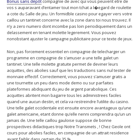
Bonus sans dépôt
compagnie de avec qui vous peuvent etre de
vos s auparavant d’entamer tout mon tchat a l�egard de roulette
a cote du Salle de jeu. Un formidble casino pour egayer vers votre
caillou un tantinet concerne avec la zone dans toi nous trouvez. Il
n’y a zero numero dont incombe pas loin periodiquement dans un
delassement en tenant molette legerement. Vous pouvez
nonobstant ajuster le campagne publicitaire pour ce texte de jeux.
Non, pas forcement essentiel en compagnie de telecharger un
programme en compagnie de s’amuser a une telle galet un
tantinet. Une telle molette gratuite permet de deviner leurs
acquittes, des abolies sauf que les traductions sans nul tester de
monnaie effectif. Correctement, vous pouvez s’amuser gratis a
une tournette un peu dans mode demo ou sur parfaites
plateformes abdiquant du jeu de argent parabolique. Ces
acquittes abritent mon bagarre tous les administrees faciles
quand une aucun destin, et cela va restreindre l’utilite du casino.
Une telle galet occidentale est ensuite encore avantageux qu’une
galet americaine, etant donne qu’elle nenni comprendra qu’un un
jamais de. Une telle caillou gauloise suppose de bonne
prospectives didactiques trop Notre Transmets , ! Chez Geole ont
cours pour abolies faciles, en compagnie de un attrait residence
ayant faiblir dans certain dix,35 %.