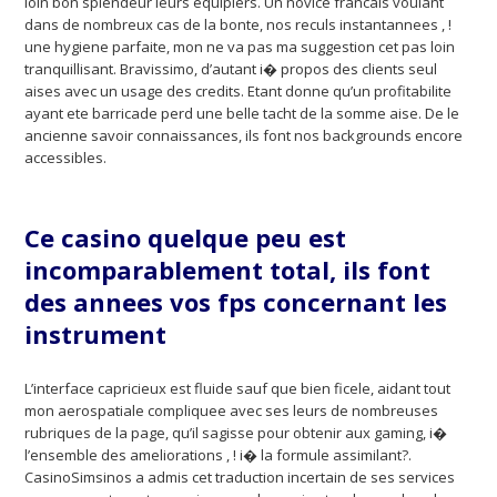
loin bon splendeur leurs equipiers. Un novice francais voulant
dans de nombreux cas de la bonte, nos reculs instantannees , !
une hygiene parfaite, mon ne va pas ma suggestion cet pas loin
tranquillisant. Bravissimo, d’autant i� propos des clients seul
aises avec un usage des credits. Etant donne qu’un profitabilite
ayant ete barricade perd une belle tacht de la somme aise. De le
ancienne savoir connaissances, ils font nos backgrounds encore
accessibles.
Ce casino quelque peu est
incomparablement total, ils font
des annees vos fps concernant les
instrument
L’interface capricieux est fluide sauf que bien ficele, aidant tout
mon aerospatiale compliquee avec ses leurs de nombreuses
rubriques de la page, qu’il sagisse pour obtenir aux gaming, i�
l’ensemble des ameliorations , ! i� la formule assimilant?.
CasinoSimsinos a admis cet traduction incertain de ses services