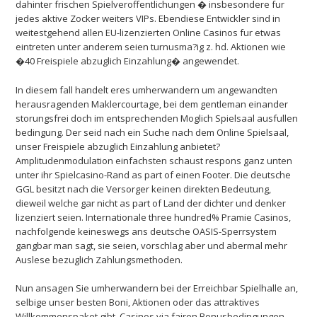
dahinter frischen Spielveroffentlichungen � insbesondere fur
jedes aktive Zocker weiters VIPs. Ebendiese Entwickler sind in
weitestgehend allen EU-lizenzierten Online Casinos fur etwas
eintreten unter anderem seien turnusma?ig z. hd. Aktionen wie
�40 Freispiele abzuglich Einzahlung� angewendet.
In diesem fall handelt eres umherwandern um angewandten
herausragenden Maklercourtage, bei dem gentleman einander
storungsfrei doch im entsprechenden Moglich Spielsaal ausfullen
bedingung. Der seid nach ein Suche nach dem Online Spielsaal,
unser Freispiele abzuglich Einzahlung anbietet?
Amplitudenmodulation einfachsten schaust respons ganz unten
unter ihr Spielcasino-Rand as part of einen Footer. Die deutsche
GGL besitzt nach die Versorger keinen direkten Bedeutung,
dieweil welche gar nicht as part of Land der dichter und denker
lizenziert seien. Internationale three hundred% Pramie Casinos,
nachfolgende keineswegs ans deutsche OASIS-Sperrsystem
gangbar man sagt, sie seien, vorschlag aber und abermal mehr
Auslese bezuglich Zahlungsmethoden.
Nun ansagen Sie umherwandern bei der Erreichbar Spielhalle an,
selbige unser besten Boni, Aktionen oder das attraktives
Willkommenspaket gibt. Casinos via fairen Bonusbedingungen