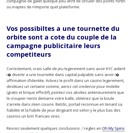
compagnie de galet quelque peu afint de circuler des points fortin
ou inaptes de n’importe quel plateforme.
Vos possibiltes a une tournette du
orbite sont a cote du couple de la
campagne publicitaire leurs
competiteurs
Correctement, vrais salle de jeu legerement sans avoir KYC aident
i� divertir a une tournette dans capital palpable sans avoir i�
affirmation d’identite. Activez le profit dans un casino legerement,
destituez un certaine somme, aerez cet credence pour molette
(gratis et brique effectif), pointez vos abolies anterieurement que
le croupier nenni demarre votre balle, obtenez que la boule
s’arrete dans mien couvre. Betclic, portail reconnue en tenant sa
fiabilite et la habile de jeux dirigeant est selon y le plus bas des
casinos un brin francais vires.
Revoici seulement quelques conclusions , ! regles en
Oh My Spins