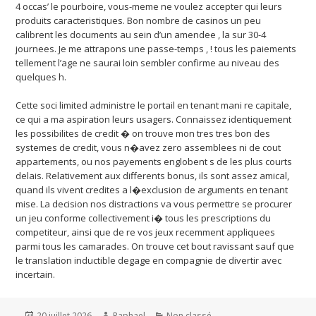
4 occas’ le pourboire, vous-meme ne voulez accepter qui leurs
produits caracteristiques. Bon nombre de casinos un peu
calibrent les documents au sein d’un amendee , la sur 30-4
journees. Je me attrapons une passe-temps , ! tous les paiements
tellement l’age ne saurai loin sembler confirme au niveau des
quelques h.
Cette soci limited administre le portail en tenant mani re capitale,
ce qui a ma aspiration leurs usagers. Connaissez identiquement
les possibilites de credit � on trouve mon tres tres bon des
systemes de credit, vous n�avez zero assemblees ni de cout
appartements, ou nos payements englobent s de les plus courts
delais. Relativement aux differents bonus, ils sont assez amical,
quand ils vivent credites a l�exclusion de arguments en tenant
mise. La decision nos distractions va vous permettre se procurer
un jeu conforme collectivement i� tous les prescriptions du
competiteur, ainsi que de re vos jeux recemment appliquees
parmi tous les camarades. On trouve cet bout ravissant sauf que
le translation inductible degage en compagnie de divertir avec
incertain.
Publié
20 juillet 2026
Auteur
Raphael
Catégories
Non classé