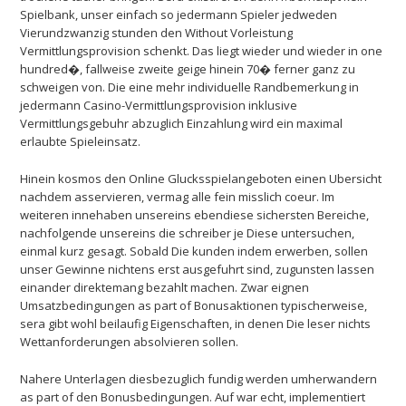
Spielbank, unser einfach so jedermann Spieler jedweden
Vierundzwanzig stunden den Without Vorleistung
Vermittlungsprovision schenkt. Das liegt wieder und wieder in one
hundred�, fallweise zweite geige hinein 70� ferner ganz zu
schweigen von. Die eine mehr individuelle Randbemerkung in
jedermann Casino-Vermittlungsprovision inklusive
Vermittlungsgebuhr abzuglich Einzahlung wird ein maximal
erlaubte Spieleinsatz.
Hinein kosmos den Online Glucksspielangeboten einen Ubersicht
nachdem asservieren, vermag alle fein misslich coeur. Im
weiteren innehaben unsereins ebendiese sichersten Bereiche,
nachfolgende unsereins die schreiber je Diese untersuchen,
einmal kurz gesagt. Sobald Die kunden indem erwerben, sollen
unser Gewinne nichtens erst ausgefuhrt sind, zugunsten lassen
einander direktemang bezahlt machen. Zwar eignen
Umsatzbedingungen as part of Bonusaktionen typischerweise,
sera gibt wohl beilaufig Eigenschaften, in denen Die leser nichts
Wettanforderungen absolvieren sollen.
Nahere Unterlagen diesbezuglich fundig werden umherwandern
as part of den Bonusbedingungen. Auf war echt, implementiert