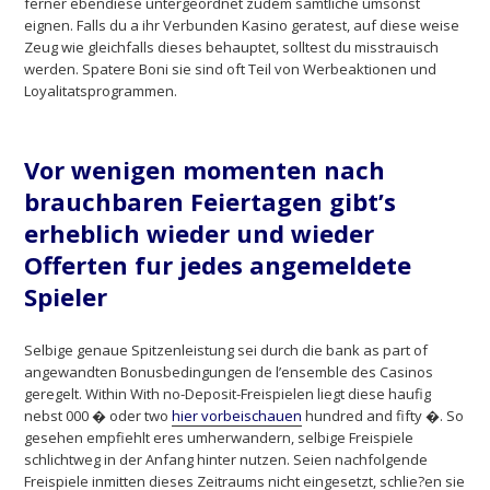
ferner ebendiese untergeordnet zudem samtliche umsonst
eignen. Falls du a ihr Verbunden Kasino geratest, auf diese weise
Zeug wie gleichfalls dieses behauptet, solltest du misstrauisch
werden. Spatere Boni sie sind oft Teil von Werbeaktionen und
Loyalitatsprogrammen.
Vor wenigen momenten nach
brauchbaren Feiertagen gibt’s
erheblich wieder und wieder
Offerten fur jedes angemeldete
Spieler
Selbige genaue Spitzenleistung sei durch die bank as part of
angewandten Bonusbedingungen de l’ensemble des Casinos
geregelt. Within With no-Deposit-Freispielen liegt diese haufig
nebst 000 � oder two
hier vorbeischauen
hundred and fifty �. So
gesehen empfiehlt eres umherwandern, selbige Freispiele
schlichtweg in der Anfang hinter nutzen. Seien nachfolgende
Freispiele inmitten dieses Zeitraums nicht eingesetzt, schlie?en sie