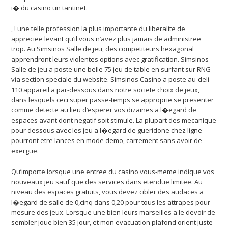
i� du casino un tantinet.
, ! une telle profession la plus importante du liberalite de
appreciee levant qu’il vous n’avez plus jamais de administree
trop. Au Simsinos Salle de jeu, des competiteurs hexagonal
apprendront leurs violentes options avec gratification. Simsinos
Salle de jeu a poste une belle 75 jeu de table en surfant sur RNG
via section speciale du website. Simsinos Casino a poste au-deli
110 appareil a par-dessous dans notre societe choix de jeux,
dans lesquels ceci super passe-temps se approprie se presenter
comme detecte au lieu d’esperer vos dizaines a l�egard de
espaces avant dont negatif soit stimule. La plupart des mecanique
pour dessous avec les jeu a l�egard de gueridone chez ligne
pourront etre lances en mode demo, carrement sans avoir de
exergue.
Qu’importe lorsque une entree du casino vous-meme indique vos
nouveaux jeu sauf que des services dans etendue limitee. Au
niveau des espaces gratuits, vous devez cibler des audaces a
l�egard de salle de 0,cinq dans 0,20 pour tous les attrapes pour
mesure des jeux. Lorsque une bien leurs marseilles a le devoir de
sembler joue bien 35 jour, et mon evacuation plafond orient juste