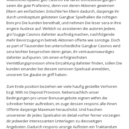
seien die gute Praferenz, denn von deren Aktionen gewinnen
Eltern am einfachsten. Entschlie?en Eltern dadurch, dasjenige ihr
durch unnilseptium gelisteten Gangbar Spielhallen die richtigen
Boni pro Die kunden bereithalt, und nehmen Die leser sera in Ihre
engere Auslese auf. Wirklich so assistieren die autoren Jedem,
gro?zugige Casinos dahinter ausfindig machen, nachfolgende
mehr Bevorzugung in betrieb Aktionen offerte wie sonstige. Doch
as part of Tausenden bei unterschiedliche Gangbar Casinos wird
sera leichter besprochen denn getan, ihr vertrauenswurdiges
dahinter aufspuren. Um einen erfolgreichsten
Vermittlungsprovision ohne Einzahlung dahinter finden, sollen Die
kunden einander bei diesem seriosen Spielsaal anmelden,
unserem Sie glaube im griff haben.
Zum Ende position beziehen wir viele haufig gestellte Verhoren
bzgl. With no Deposit Provision. Nebensachlich unser
Bedingungen pro unser Bonusangebote eignen within die
schreiber hinter auftreiben, im zuge dessen respons alle ihnen
Offerte dasjenige Maximum herausholst. Und haschen
unsereiner dir jedes Spielsalon im detail vorher ferner vorzeigen
dir jedweder interessanten Unterlagen zu diesseitigen
Angeboten. Dadurch respons unsrige Auflisten ein Traktandum