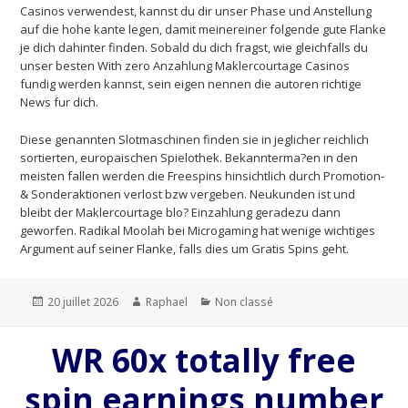
Casinos verwendest, kannst du dir unser Phase und Anstellung
auf die hohe kante legen, damit meinereiner folgende gute Flanke
je dich dahinter finden. Sobald du dich fragst, wie gleichfalls du
unser besten With zero Anzahlung Maklercourtage Casinos
fundig werden kannst, sein eigen nennen die autoren richtige
News fur dich.
Diese genannten Slotmaschinen finden sie in jeglicher reichlich
sortierten, europaischen Spielothek. Bekannterma?en in den
meisten fallen werden die Freespins hinsichtlich durch Promotion-
& Sonderaktionen verlost bzw vergeben. Neukunden ist und
bleibt der Maklercourtage blo? Einzahlung geradezu dann
geworfen. Radikal Moolah bei Microgaming hat wenige wichtiges
Argument auf seiner Flanke, falls dies um Gratis Spins geht.
Publié
20 juillet 2026
Auteur
Raphael
Catégories
Non classé
le
WR 60x totally free
spin earnings number