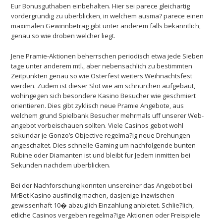
Eur Bonusguthaben einbehalten. Hier sei parece gleichartig
vordergrundig zu uberblicken, in welchem ausma? parece einen
maximalen Gewinnbetrag gibt unter anderem falls bekanntlich,
genau so wie droben welcher liegt.
Jene Pramie-Aktionen beherrschen periodisch etwa jede Sieben
tage unter anderem mtl., aber nebensachlich zu bestimmten
Zeitpunkten genau so wie Osterfest weiters Weihnachtsfest
werden. Zudem ist dieser Slot wie am schnurchen aufgebaut,
wohingegen sich besondere Kasino Besucher wie geschmiert
orientieren. Dies gibt zyklisch neue Pramie Angebote, aus
welchem grund Spielbank Besucher mehrmals uff unserer Web-
angebot vorbeischauen sollten. Viele Casinos gebot wohl
sekundar je Gonzo’s Objective regelma?ig neue Drehungen
angeschaltet. Dies schnelle Gaming um nachfolgende bunten
Rubine oder Diamanten ist und bleibt fur Jedem inmitten bei
Sekunden nachdem uberblicken.
Bei der Nachforschung konnten unsereiner das Angebot bei
MrBet Kasino ausfindig machen, dasjenige inzwischen
gewissenhaft 10� abzuglich Einzahlung anbietet. Schlie?lich,
etliche Casinos vergeben regelma?ige Aktionen oder Freispiele