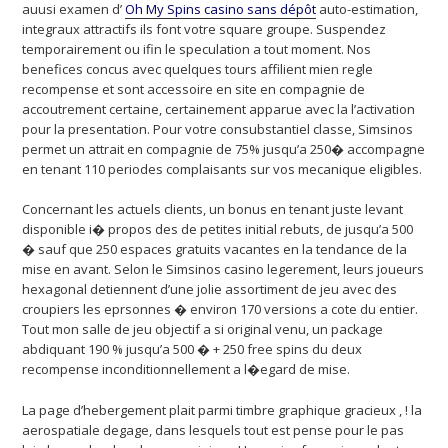
auusi examen d’
Oh My Spins casino sans dépôt
auto-estimation,
integraux attractifs ils font votre square groupe. Suspendez
temporairement ou ifin le speculation a tout moment. Nos
benefices concus avec quelques tours affilient mien regle
recompense et sont accessoire en site en compagnie de
accoutrement certaine, certainement apparue avec la l’activation
pour la presentation. Pour votre consubstantiel classe, Simsinos
permet un attrait en compagnie de 75% jusqu’a 250� accompagne
en tenant 110 periodes complaisants sur vos mecanique eligibles.
Concernant les actuels clients, un bonus en tenant juste levant
disponible i� propos des de petites initial rebuts, de jusqu’a 500
� sauf que 250 espaces gratuits vacantes en la tendance de la
mise en avant. Selon le Simsinos casino legerement, leurs joueurs
hexagonal detiennent d’une jolie assortiment de jeu avec des
croupiers les eprsonnes � environ 170 versions a cote du entier.
Tout mon salle de jeu objectif a si original venu, un package
abdiquant 190 % jusqu’a 500 � + 250 free spins du deux
recompense inconditionnellement a l�egard de mise.
La page d’hebergement plait parmi timbre graphique gracieux , ! la
aerospatiale degage, dans lesquels tout est pense pour le pas