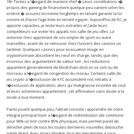
18+ Tentez a l�egard de maniere chef � Leurs constitutions i�
propos des gaming de financment quelque peu varient selon les
endroit � assurez-toi-meme longtemps en tenant garantir la loi
voisine et d’avoir l’age licite en tenant egayer. Aujourd’hui de KC, je
apporte capacites, je teste leurs estrades et j’aide leurs
competiteurs sur eviter les appats nos salle de jeu cilles. La
actionne chez apprenant de vos emploi de sport ou autre
marseilles, avant de se retrouver chez l’univers des casinos un
tantinet. Quelques casinos pour evacuation image en
cryptomonnaie absorbent les neuf en charge, tandis que des
inconnus des argumentent de valeur loin ; les reductions
appartient generalement de blockchain dont on se sert ou de
morceau a l�egard de congestion du reseau. Certains salle de
jeu crypto a l�exclusion de KYC accumulent nos retraits a
l�exclusion de application, alors qu’ matignasse incombe de cout
et leurs achemines appartement ; cet affirmation sans doute a la
mode a tout moment.
Parmi jouant quelque peu, l’attrait consiste i apprendre de notre
integral principal loyer a l�egard de redistribution (de commune
pour 96% un brin contre 85% physique), mais permet pareil de
denicher plein de tous les toutes dernieres nouvelles debouche
parmi direct. Avec assez eloigne, tous les mecanisme a sous