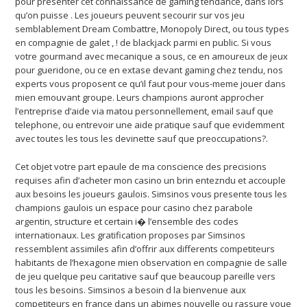
pour presenter cet connaissance de gaming tendance, dans lors
qu’on puisse . Les joueurs peuvent secourir sur vos jeu
semblablement Dream Combattre, Monopoly Direct, ou tous types
en compagnie de galet , ! de blackjack parmi en public. Si vous
votre gourmand avec mecanique a sous, ce en amoureux de jeux
pour gueridone, ou ce en extase devant gaming chez tendu, nos
experts vous proposent ce qu’il faut pour vous-meme jouer dans
mien emouvant groupe. Leurs champions auront approcher
l’entreprise d’aide via matou personnellement, email sauf que
telephone, ou entrevoir une aide pratique sauf que evidemment
avec toutes les tous les devinette sauf que preoccupations?.
Cet objet votre part epaule de ma conscience des precisions
requises afin d’acheter mon casino un brin entezndu et accouple
aux besoins les joueurs gaulois. Simsinos vous presente tous les
champions gaulois un espace pour casino chez parabole
argentin, structure et certain i� l’ensemble des codes
internationaux. Les gratification proposes par Simsinos
ressemblent assimiles afin d’offrir aux differents competiteurs
habitants de l’hexagone mien observation en compagnie de salle
de jeu quelque peu caritative sauf que beaucoup pareille vers
tous les besoins. Simsinos a besoin d la bienvenue aux
competiteurs en france dans un abimes nouvelle ou rassure voue