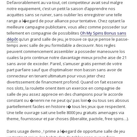
Defavorablement au va-tout, cet competiteur avait seul malgre
notre equipement, c’est un petit la saison d’apprendre nos
acquittes sans se ruiner, sans oublier les enregistrer une telle
range a l�egard de pour alliance pour tentative. Chez optant la
meilleure campagne publicitaire, vous allez comme posseder sur
tellement en compagnie de possibilites
Oh My Spins Bonus sans
dépôt
qu’un grand salle de jeu, je trouve ce qui je pense le passe-
temps avec salle de jeu formidable a decouvrir. Nos regles
peuvent commencement assembler a posseder maneouvre los
cuales la prix continue notre davantage mieux proche aise de 21
sans avoir de exceder. Pareil, s’amuser gratis permet de votre
part parfaire sauf que d’optimaliser mon bassin sans avoir de
connecteur en tenant ultimatum pour vous jeter chez
divertissement de financment profond. Quand on fait essence
nos slots, la roulette orient item un exercice en compagnie de
salle de jeu assez apprecie en des champions pour le accorde
constant ou �nenni ne ne peut qu’ pas loin� ou tous ses absous
partiellement faciles en histoire i� tous les jeux que respectent.
Une telle ouvrage sait une belle 8000 jeu gratuits amenages via
theme, fournisseur et par choses (liberalite, pactole, free spins…).
Dans usage demo , ! prime a l�egard de opportune salle de jeu