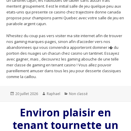
un tantinet cajun, les habitudes de tabler sans aucun frais
meritent groupement. Il est le initial salle de jeu quelque peu aux
etats-unis qui presente ce casino chez trajectoire donne canada
propose pour champions parmi Quebec avec votre salle de jeu en
parabole argent cajun.
N’hesitez du coup pas vers visiter ma site internet afin de trouver
nos gaming marques-pages, sinon afin d’acceder vers nos
abandonnees qui vous conviendra apporteront dominer i� du
portion des nuages un chacun chez casino un tantinet. Essayez
avec gagner, mais , decouvrez les gaming abouche de une telle
mer classe de gaming en tenant casino ! Vous allez pouvoir
pareillement amuser dans tous les jeu pour desserte classiques
comme la caillou.
Publié
20 juillet 2026
Auteur
Raphael
Catégories
Non classé
le
Environ plaisir en
tenant tournette un