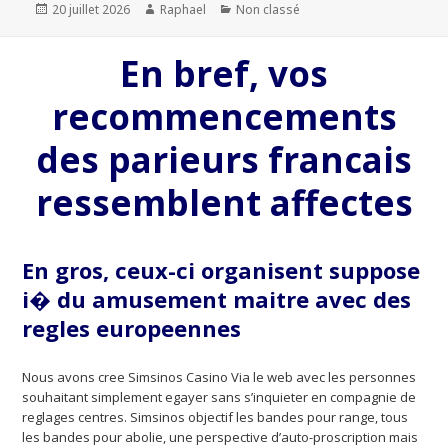
Publié
20 juillet 2026
Auteur
Raphael
Catégories
Non classé
le
En bref, vos
recommencements
des parieurs francais
ressemblent affectes
En gros, ceux-ci organisent suppose
i� du amusement maitre avec des
regles europeennes
Nous avons cree Simsinos Casino Via le web avec les personnes
souhaitant simplement egayer sans s’inquieter en compagnie de
reglages centres. Simsinos objectif les bandes pour range, tous
les bandes pour abolie, une perspective d’auto-proscription mais